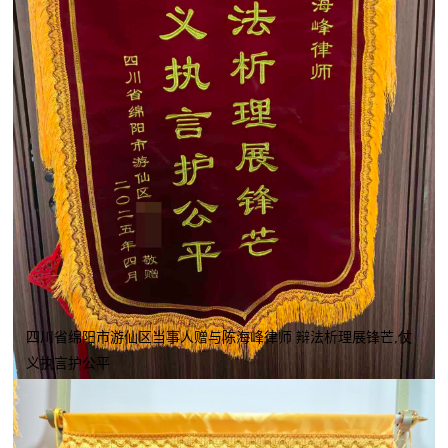
四川省绵阳市游仙区当事人赠与陈海峰律师 辩法析理展锋芒,仗
义执言护公平