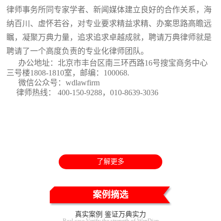
律师事务所同专家学者、新闻媒体建立良好的合作关系，海
纳百川、虚怀若谷，对专业要求精益求精、办案思路高瞻远
瞩，凝聚万典力量，追求追求卓越成就，聘请万典律师就是
聘请了一个高度负责的专业化律师团队。
办公地址：北京市丰台区南三环西路16号搜宝商务中心
三号楼1808-1810室
，邮编：100068.
微信公众号：wdlawfirm
律师热线： 400-150-9288，010-8639-3036
了解更多
案例摘选
真实案例 鉴证万典实力
Real case Verify the strength of WanDian