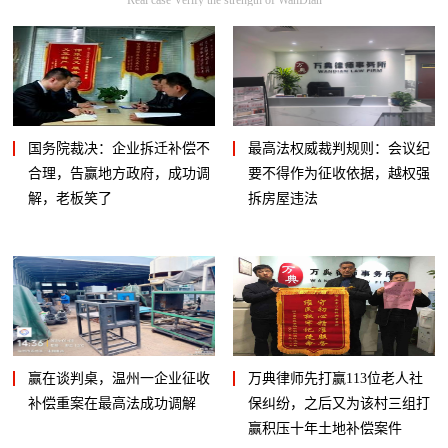
国务院裁决：企业拆迁补偿不
最高法权威裁判规则：会议纪
合理，告赢地方政府，成功调
要不得作为征收依据，越权强
解，老板笑了
拆房屋违法
赢在谈判桌，温州一企业征收
万典律师先打赢113位老人社
补偿重案在最高法成功调解
保纠纷，之后又为该村三组打
赢积压十年土地补偿案件