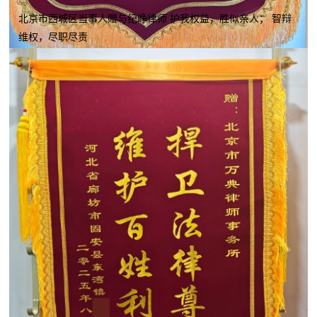
北京市西城区当事人赠与纪峥律师 护我权益，胜似亲人； 智辩
维权，尽职尽责