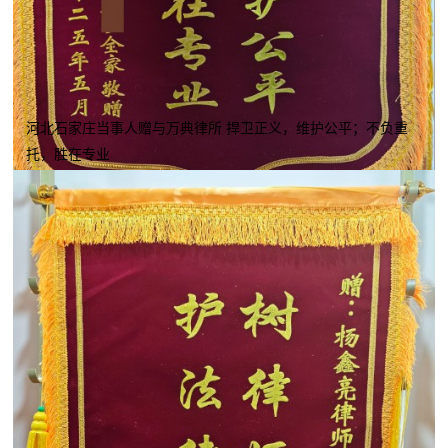
河北石家庄当事人赠与万典律所 捍卫正义，维护公平；不负重
托，胜在专业