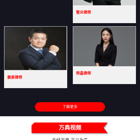
管众律师
师晶律师
姜泉律师
了解更多
万典视频