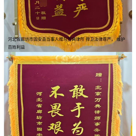
河北省廊坊市固安县当事人赠与万典律所 捍卫法律尊严， 维护
百姓利益