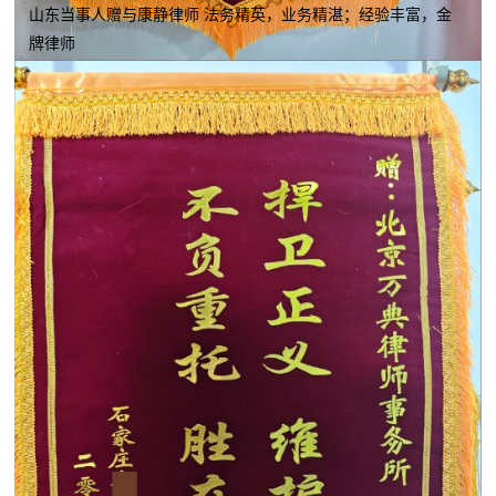
山东当事人赠与康静律师 法务精英，业务精湛；经验丰富，金
牌律师