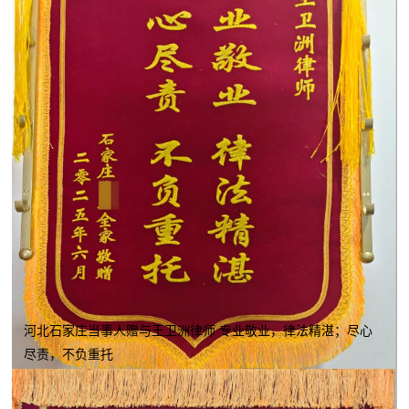
河北石家庄当事人赠与王卫洲律师 专业敬业，律法精湛；尽心
尽责，不负重托