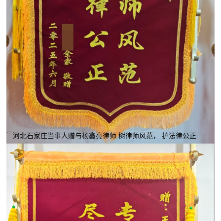
河北石家庄当事人赠与杨鑫亮律师 树律师风范， 护法律公正