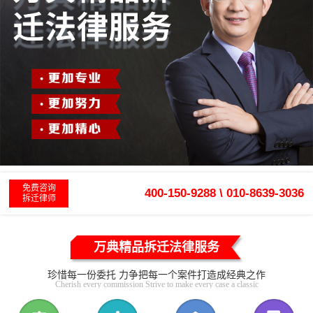
免费咨询
400-150-9288 \ 010-8639-3036
拆迁律师
万典精品拆迁法律服务
珍惜每一份委托 力争把每一个案件打造成经典之作
Cherish every commission Strive to make every case a classic