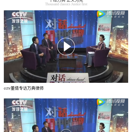
千经万典 正义为先
Thousand classics Justice first
cctv董倩专访万典律师