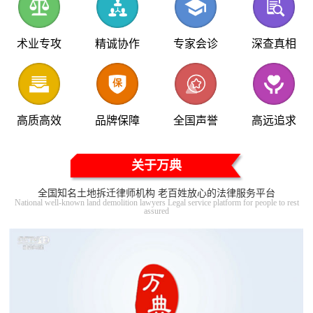
术业专攻
精诚协作
专家会诊
深查真相
高质高效
品牌保障
全国声誉
高远追求
关于万典
全国知名土地拆迁律师机构 老百姓放心的法律服务平台
National well-known land demolition lawyers Legal service platform for people to rest
assured