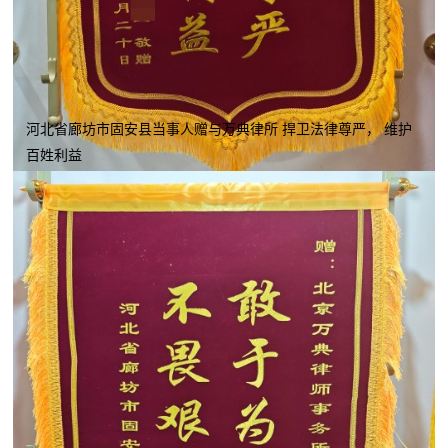
河北省廊坊市固安县当事人赠与万典律所 捍卫法律尊严， 维护
百姓利益