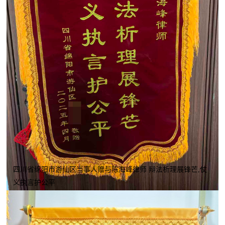
四川省绵阳市游仙区当事人赠与陈海峰律师 辩法析理展锋芒,仗
义执言护公平