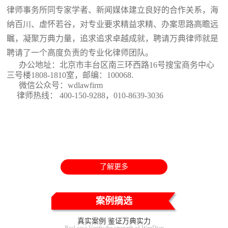
律师事务所同专家学者、新闻媒体建立良好的合作关系，海
纳百川、虚怀若谷，对专业要求精益求精、办案思路高瞻远
瞩，凝聚万典力量，追求追求卓越成就，聘请万典律师就是
聘请了一个高度负责的专业化律师团队。
办公地址：北京市丰台区南三环西路16号搜宝商务中心
三号楼1808-1810室
，邮编：100068.
微信公众号：wdlawfirm
律师热线： 400-150-9288，010-8639-3036
了解更多
案例摘选
真实案例 鉴证万典实力
Real case Verify the strength of WanDian