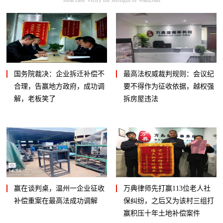
国务院裁决：企业拆迁补偿不
最高法权威裁判规则：会议纪
合理，告赢地方政府，成功调
要不得作为征收依据，越权强
解，老板笑了
拆房屋违法
赢在谈判桌，温州一企业征收
万典律师先打赢113位老人社
补偿重案在最高法成功调解
保纠纷，之后又为该村三组打
赢积压十年土地补偿案件