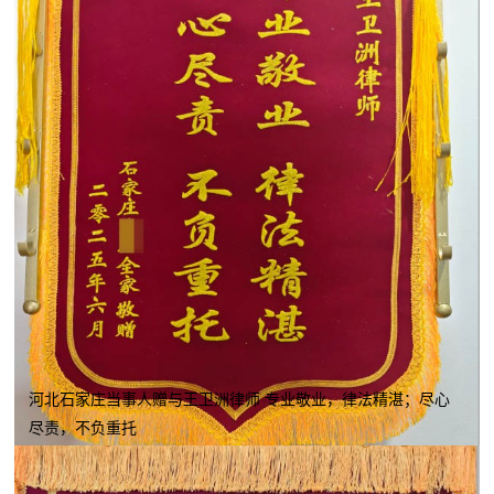
河北石家庄当事人赠与王卫洲律师 专业敬业，律法精湛；尽心
尽责，不负重托