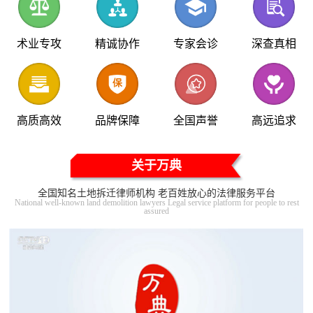
术业专攻
精诚协作
专家会诊
深查真相
高质高效
品牌保障
全国声誉
高远追求
关于万典
全国知名土地拆迁律师机构 老百姓放心的法律服务平台
National well-known land demolition lawyers Legal service platform for people to rest
assured