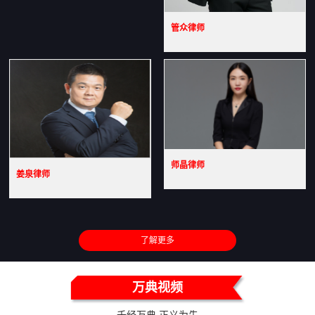
管众律师
师晶律师
姜泉律师
了解更多
万典视频