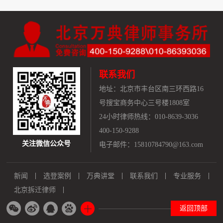
联系我们
地址：
北京市丰台区南三环西路16
号搜宝商务中心三号楼1808室
24小时律师热线：010-8639-3036
400-150-9288
关注微信公众号
电子邮件：15810784790@163.com
新闻
选登案例
万典讲堂
联系我们
专业服务
北京拆迁律师
返回顶部