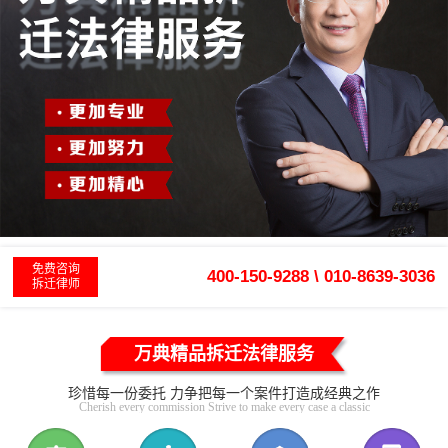
免费咨询
400-150-9288 \ 010-8639-3036
拆迁律师
万典精品拆迁法律服务
珍惜每一份委托 力争把每一个案件打造成经典之作
Cherish every commission Strive to make every case a classic