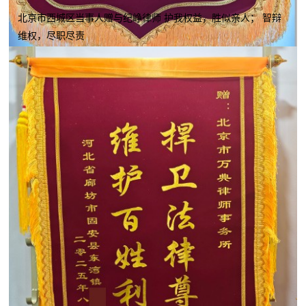
北京市西城区当事人赠与纪峥律师 护我权益，胜似亲人； 智辩
维权，尽职尽责