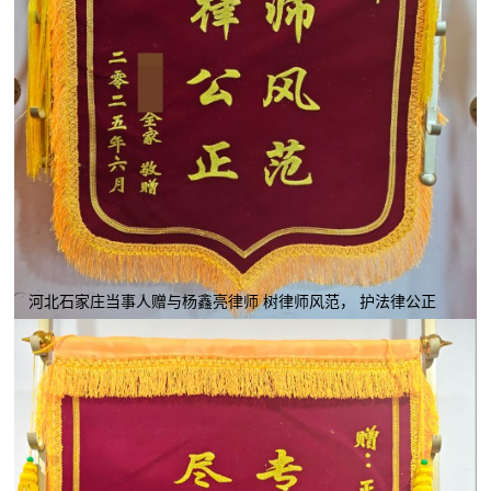
河北石家庄当事人赠与杨鑫亮律师 树律师风范， 护法律公正