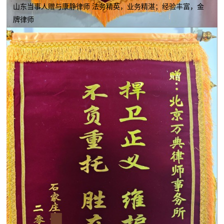
山东当事人赠与康静律师 法务精英，业务精湛；经验丰富，金
牌律师