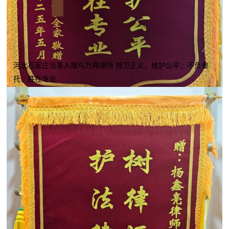
河北石家庄当事人赠与万典律所 捍卫正义，维护公平；不负重
托，胜在专业