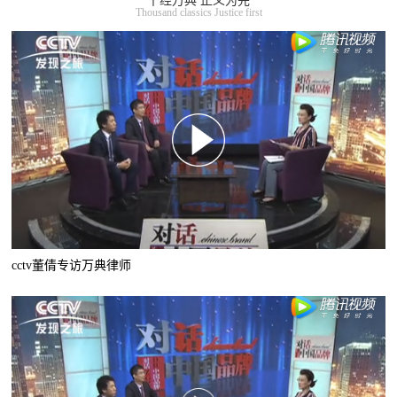
千经万典 正义为先
Thousand classics Justice first
cctv董倩专访万典律师