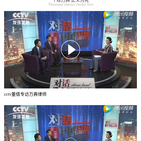
千经万典 正义为先
Thousand classics Justice first
cctv董倩专访万典律师