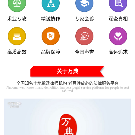
术业专攻
精诚协作
专家会诊
深查真相
高质高效
品牌保障
全国声誉
高远追求
关于万典
全国知名土地拆迁律师机构 老百姓放心的法律服务平台
National well-known land demolition lawyers Legal service platform for people to rest
assured