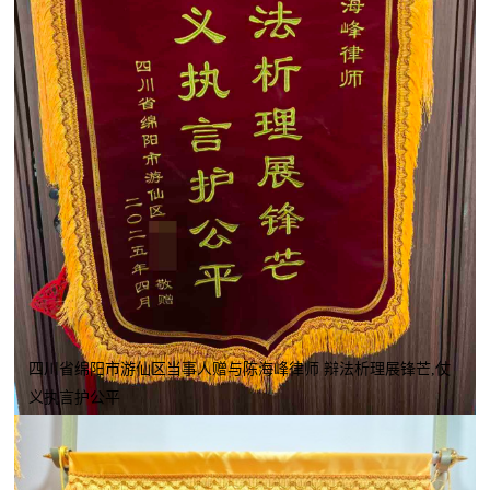
四川省绵阳市游仙区当事人赠与陈海峰律师 辩法析理展锋芒,仗
义执言护公平