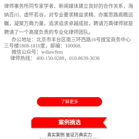
律师事务所同专家学者、新闻媒体建立良好的合作关系，海
纳百川、虚怀若谷，对专业要求精益求精、办案思路高瞻远
瞩，凝聚万典力量，追求追求卓越成就，聘请万典律师就是
聘请了一个高度负责的专业化律师团队。
办公地址：北京市丰台区南三环西路16号搜宝商务中心
三号楼1808-1810室
，邮编：100068.
微信公众号：wdlawfirm
律师热线： 400-150-9288，010-8639-3036
了解更多
案例摘选
真实案例 鉴证万典实力
Real case Verify the strength of WanDian