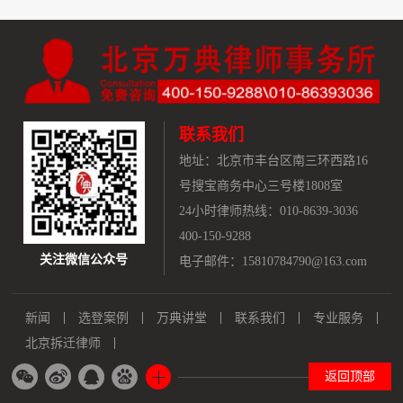
联系我们
地址：
北京市丰台区南三环西路16
号搜宝商务中心三号楼1808室
24小时律师热线：010-8639-3036
400-150-9288
关注微信公众号
电子邮件：15810784790@163.com
新闻
选登案例
万典讲堂
联系我们
专业服务
北京拆迁律师
返回顶部