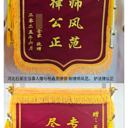
河北石家庄当事人赠与杨鑫亮律师 树律师风范， 护法律公正