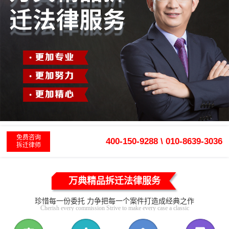
免费咨询
400-150-9288 \ 010-8639-3036
拆迁律师
万典精品拆迁法律服务
珍惜每一份委托 力争把每一个案件打造成经典之作
Cherish every commission Strive to make every case a classic