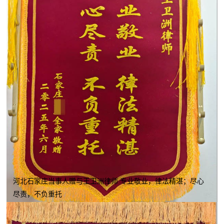
河北石家庄当事人赠与王卫洲律师 专业敬业，律法精湛；尽心
尽责，不负重托