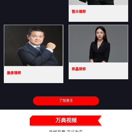
管众律师
师晶律师
姜泉律师
了解更多
万典视频