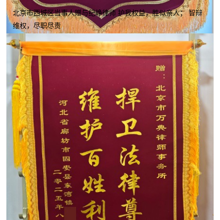
北京市西城区当事人赠与纪峥律师 护我权益，胜似亲人； 智辩
维权，尽职尽责