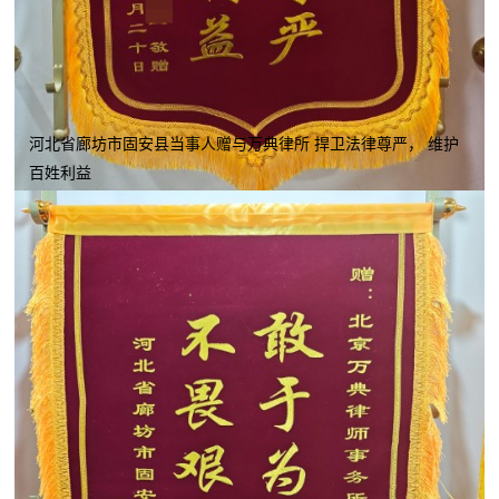
河北省廊坊市固安县当事人赠与万典律所 捍卫法律尊严， 维护
百姓利益