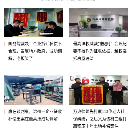
国务院裁决：企业拆迁补偿不
最高法权威裁判规则：会议纪
合理，告赢地方政府，成功调
要不得作为征收依据，越权强
解，老板笑了
拆房屋违法
赢在谈判桌，温州一企业征收
万典律师先打赢113位老人社
补偿重案在最高法成功调解
保纠纷，之后又为该村三组打
赢积压十年土地补偿案件