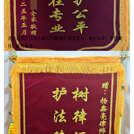
河北石家庄当事人赠与万典律所 捍卫正义，维护公平；不负重
托，胜在专业