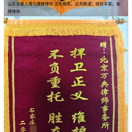
山东当事人赠与康静律师 法务精英，业务精湛；经验丰富，金
牌律师