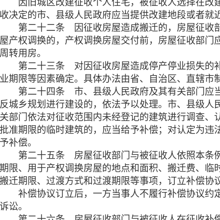
因旧城区改建征收个人住宅，被征收人选择在改
收决定的市、县级人民政府应当提供改建地段或者就
第二十二条
因征收房屋造成搬迁的，房屋征收
屋产权调换的，产权调换房屋交付前，房屋征收部门
周转用房。
第二十三条
对因征收房屋造成停产停业损失的
业期限等因素确定。具体办法由省、自治区、直辖市
第二十四条 市、县级人民政府及其有关部门应当
反城乡规划进行建设的，依法予以处理。
市、县级人
关部门依法对征收范围内未经登记的建筑进行调查、
批准期限的临时建筑的，应当给予补偿；对认定为违
予补偿。
第二十五条
房屋征收部门与被征收人依照本条
期限、用于产权调换房屋的地点和面积、搬迁费、临
搬迁期限、过渡方式和过渡期限等事项，订立补
补偿协议订立后，一方当事人不履行补偿协议约
诉讼。
第二十六条 房屋征收部门与被征收人在征收补偿