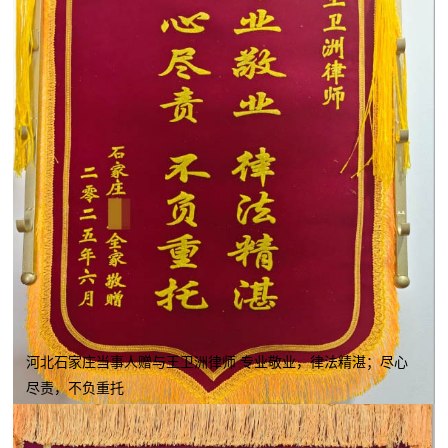
河北石家庄当事人赠与王卫洲律师 专业敬业，律法精湛；尽心
尽责，不负重托