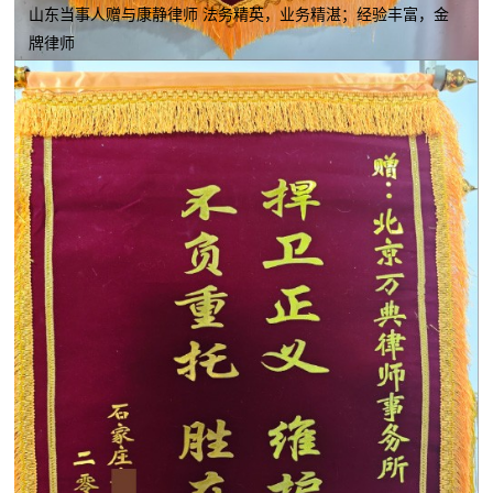
山东当事人赠与康静律师 法务精英，业务精湛；经验丰富，金
牌律师