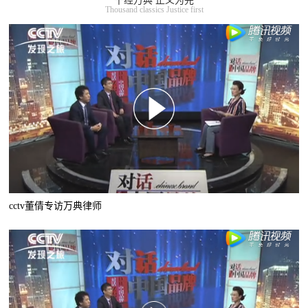
千经万典 正义为先
Thousand classics Justice first
cctv董倩专访万典律师