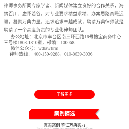
律师事务所同专家学者、新闻媒体建立良好的合作关系，海
纳百川、虚怀若谷，对专业要求精益求精、办案思路高瞻远
瞩，凝聚万典力量，追求追求卓越成就，聘请万典律师就是
聘请了一个高度负责的专业化律师团队。
办公地址：北京市丰台区南三环西路16号搜宝商务中心
三号楼1808-1810室
，邮编：100068.
微信公众号：wdlawfirm
律师热线： 400-150-9288，010-8639-3036
了解更多
案例摘选
真实案例 鉴证万典实力
Real case Verify the strength of WanDian