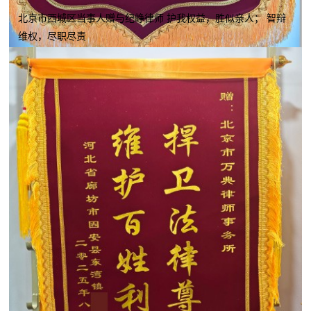
北京市西城区当事人赠与纪峥律师 护我权益，胜似亲人； 智辩
维权，尽职尽责