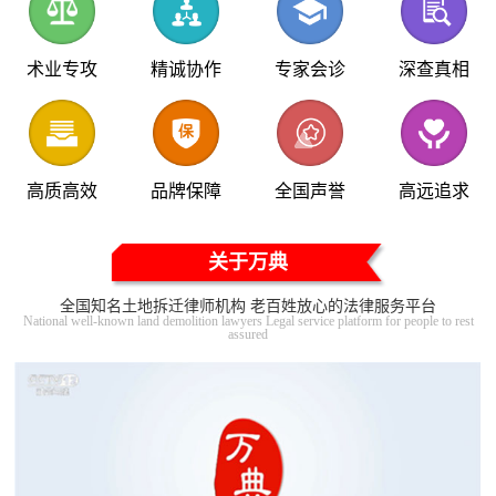
术业专攻
精诚协作
专家会诊
深查真相
高质高效
品牌保障
全国声誉
高远追求
关于万典
全国知名土地拆迁律师机构 老百姓放心的法律服务平台
National well-known land demolition lawyers Legal service platform for people to rest
assured