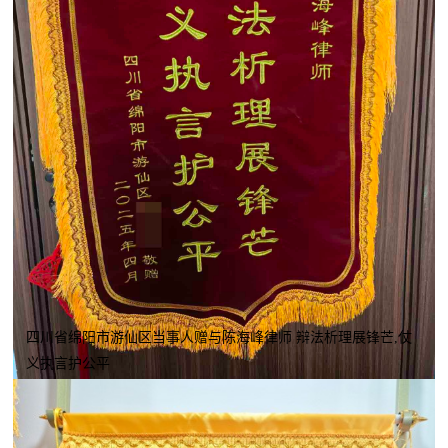
四川省绵阳市游仙区当事人赠与陈海峰律师 辩法析理展锋芒,仗
义执言护公平