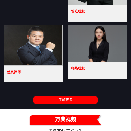
管众律师
师晶律师
姜泉律师
了解更多
万典视频