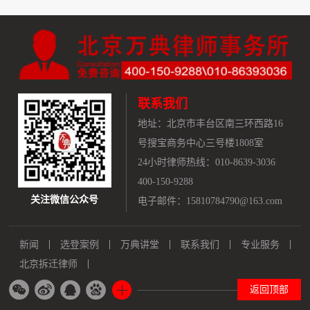
联系我们
地址：
北京市丰台区南三环西路16
号搜宝商务中心三号楼1808室
24小时律师热线：010-8639-3036
400-150-9288
关注微信公众号
电子邮件：15810784790@163.com
新闻
选登案例
万典讲堂
联系我们
专业服务
北京拆迁律师
返回顶部