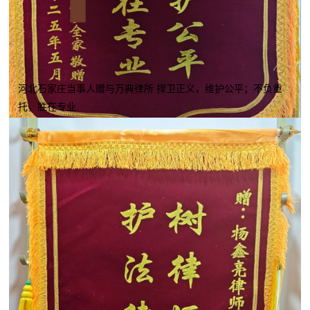
河北石家庄当事人赠与万典律所 捍卫正义，维护公平；不负重
托，胜在专业