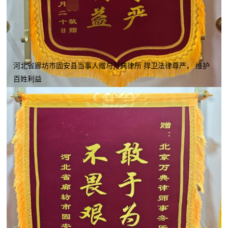
河北省廊坊市固安县当事人赠与万典律所 捍卫法律尊严， 维护
百姓利益