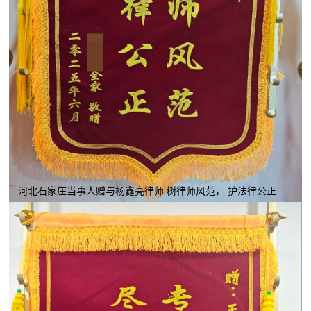
河北石家庄当事人赠与杨鑫亮律师 树律师风范， 护法律公正