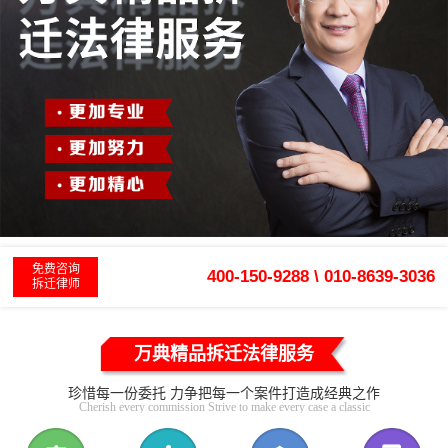
免费咨询
400-150-9288 \ 010-8639-3036
拆迁律师
万典精品拆迁法律服务
珍惜每一份委托 力争把每一个案件打造成经典之作
Cherish every commission Strive to make every case a classic