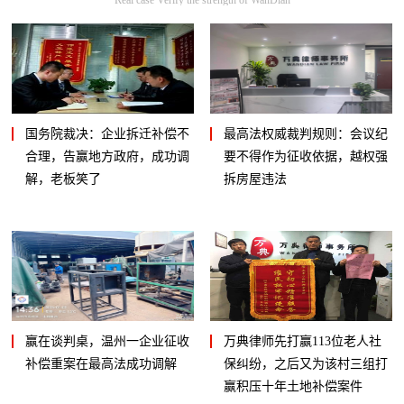
国务院裁决：企业拆迁补偿不
最高法权威裁判规则：会议纪
合理，告赢地方政府，成功调
要不得作为征收依据，越权强
解，老板笑了
拆房屋违法
赢在谈判桌，温州一企业征收
万典律师先打赢113位老人社
补偿重案在最高法成功调解
保纠纷，之后又为该村三组打
赢积压十年土地补偿案件