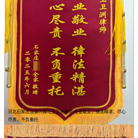
河北石家庄当事人赠与王卫洲律师 专业敬业，律法精湛；尽心
尽责，不负重托