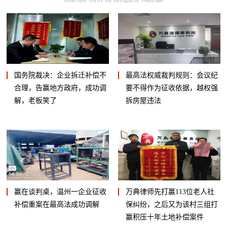
国务院裁决：企业拆迁补偿不
最高法权威裁判规则：会议纪
合理，告赢地方政府，成功调
要不得作为征收依据，越权强
解，老板笑了
拆房屋违法
赢在谈判桌，温州一企业征收
万典律师先打赢113位老人社
补偿重案在最高法成功调解
保纠纷，之后又为该村三组打
赢积压十年土地补偿案件