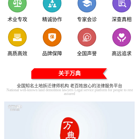
术业专攻
精诚协作
专家会诊
深查真相
高质高效
品牌保障
全国声誉
高远追求
关于万典
全国知名土地拆迁律师机构 老百姓放心的法律服务平台
National well-known land demolition lawyers Legal service platform for people to rest
assured