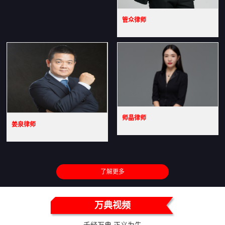
管众律师
师晶律师
姜泉律师
了解更多
万典视频