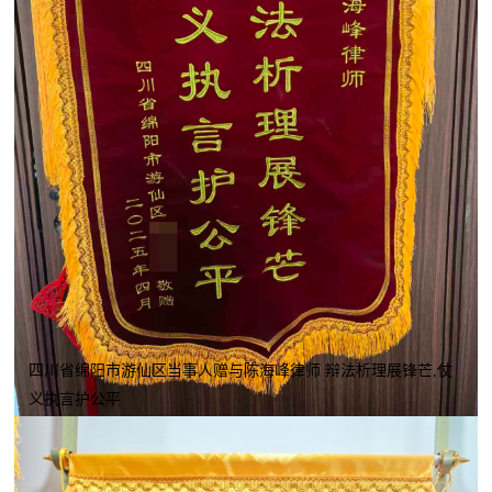
四川省绵阳市游仙区当事人赠与陈海峰律师 辩法析理展锋芒,仗
义执言护公平