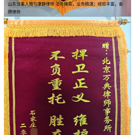
山东当事人赠与康静律师 法务精英，业务精湛；经验丰富，金
牌律师