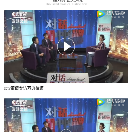
千经万典 正义为先
Thousand classics Justice first
cctv董倩专访万典律师