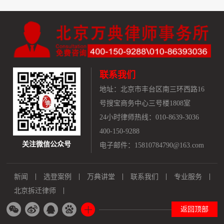
联系我们
地址：
北京市丰台区南三环西路16
号搜宝商务中心三号楼1808室
24小时律师热线：010-8639-3036
400-150-9288
关注微信公众号
电子邮件：15810784790@163.com
新闻
选登案例
万典讲堂
联系我们
专业服务
北京拆迁律师
返回顶部