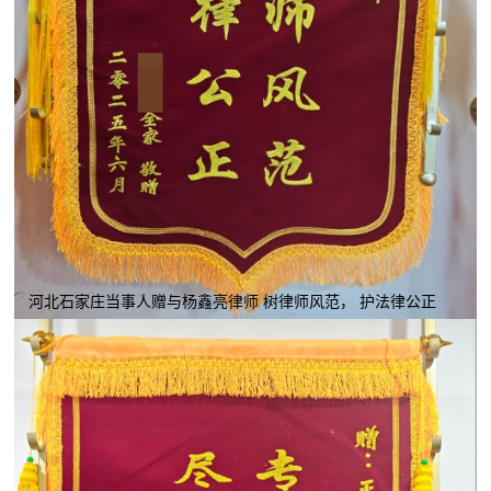
河北石家庄当事人赠与杨鑫亮律师 树律师风范， 护法律公正