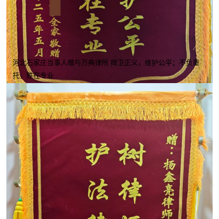
河北石家庄当事人赠与万典律所 捍卫正义，维护公平；不负重
托，胜在专业