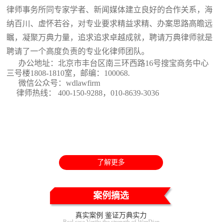
律师事务所同专家学者、新闻媒体建立良好的合作关系，海
纳百川、虚怀若谷，对专业要求精益求精、办案思路高瞻远
瞩，凝聚万典力量，追求追求卓越成就，聘请万典律师就是
聘请了一个高度负责的专业化律师团队。
办公地址：北京市丰台区南三环西路16号搜宝商务中心
三号楼1808-1810室
，邮编：100068.
微信公众号：wdlawfirm
律师热线： 400-150-9288，010-8639-3036
了解更多
案例摘选
真实案例 鉴证万典实力
Real case Verify the strength of WanDian