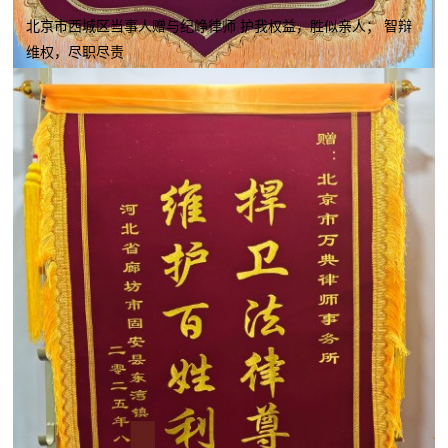
北京市西城区当事人赠与纪峥律师 护我权益，胜似亲人； 智辩
维权，尽职尽责