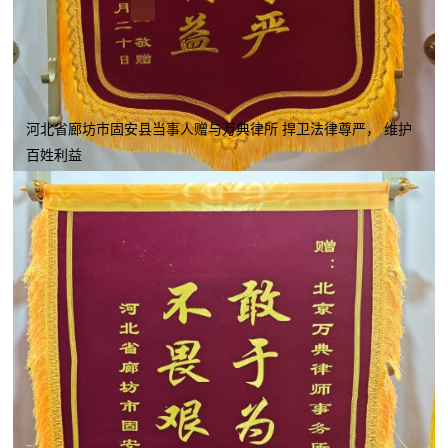
河北省廊坊市固安县当事人赠与万典律所 捍卫法律尊严， 维护
百姓利益