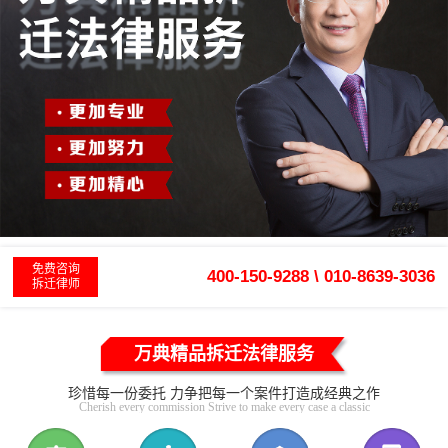
免费咨询
400-150-9288 \ 010-8639-3036
拆迁律师
万典精品拆迁法律服务
珍惜每一份委托 力争把每一个案件打造成经典之作
Cherish every commission Strive to make every case a classic