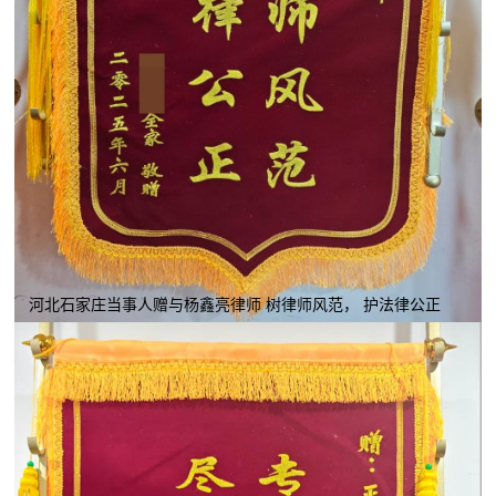
河北石家庄当事人赠与杨鑫亮律师 树律师风范， 护法律公正