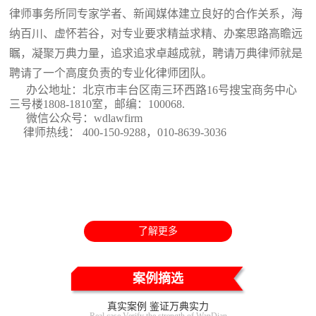
律师事务所同专家学者、新闻媒体建立良好的合作关系，海
纳百川、虚怀若谷，对专业要求精益求精、办案思路高瞻远
瞩，凝聚万典力量，追求追求卓越成就，聘请万典律师就是
聘请了一个高度负责的专业化律师团队。
办公地址：北京市丰台区南三环西路16号搜宝商务中心
三号楼1808-1810室
，邮编：100068.
微信公众号：wdlawfirm
律师热线： 400-150-9288，010-8639-3036
了解更多
案例摘选
真实案例 鉴证万典实力
Real case Verify the strength of WanDian