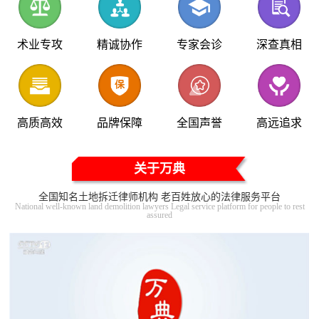
术业专攻
精诚协作
专家会诊
深查真相
高质高效
品牌保障
全国声誉
高远追求
关于万典
全国知名土地拆迁律师机构 老百姓放心的法律服务平台
National well-known land demolition lawyers Legal service platform for people to rest
assured