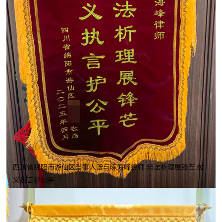
四川省绵阳市游仙区当事人赠与陈海峰律师 辩法析理展锋芒,仗
义执言护公平