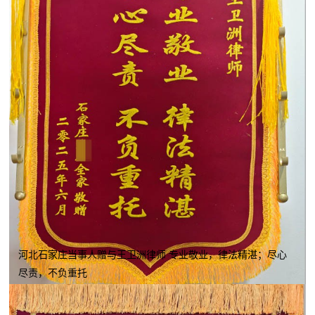
河北石家庄当事人赠与王卫洲律师 专业敬业，律法精湛；尽心
尽责，不负重托