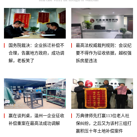
国务院裁决：企业拆迁补偿不
最高法权威裁判规则：会议纪
合理，告赢地方政府，成功调
要不得作为征收依据，越权强
解，老板笑了
拆房屋违法
赢在谈判桌，温州一企业征收
万典律师先打赢113位老人社
补偿重案在最高法成功调解
保纠纷，之后又为该村三组打
赢积压十年土地补偿案件