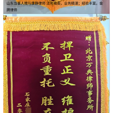
山东当事人赠与康静律师 法务精英，业务精湛；经验丰富，金
牌律师