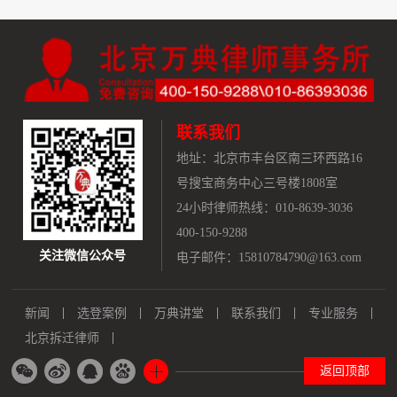
联系我们
地址：
北京市丰台区南三环西路16
号搜宝商务中心三号楼1808室
24小时律师热线：010-8639-3036
400-150-9288
关注微信公众号
电子邮件：15810784790@163.com
新闻
选登案例
万典讲堂
联系我们
专业服务
北京拆迁律师
返回顶部