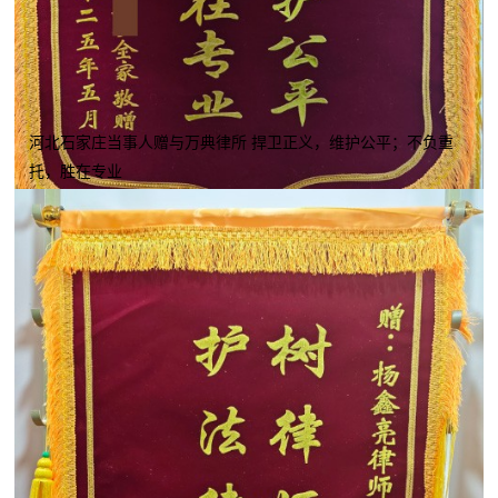
河北石家庄当事人赠与万典律所 捍卫正义，维护公平；不负重
托，胜在专业