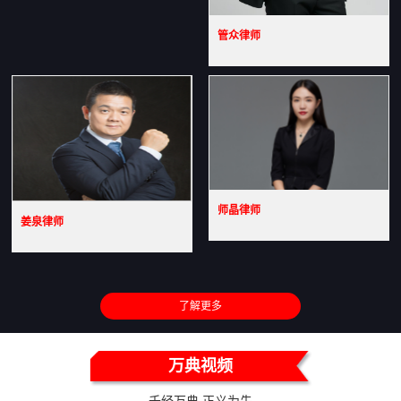
管众律师
师晶律师
姜泉律师
了解更多
万典视频