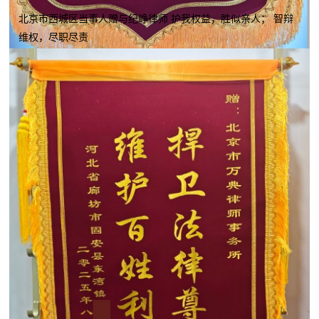
北京市西城区当事人赠与纪峥律师 护我权益，胜似亲人； 智辩
维权，尽职尽责