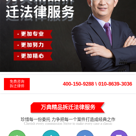
免费咨询
400-150-9288 \ 010-8639-3036
拆迁律师
万典精品拆迁法律服务
珍惜每一份委托 力争把每一个案件打造成经典之作
Cherish every commission Strive to make every case a classic