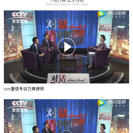
千经万典 正义为先
Thousand classics Justice first
cctv董倩专访万典律师