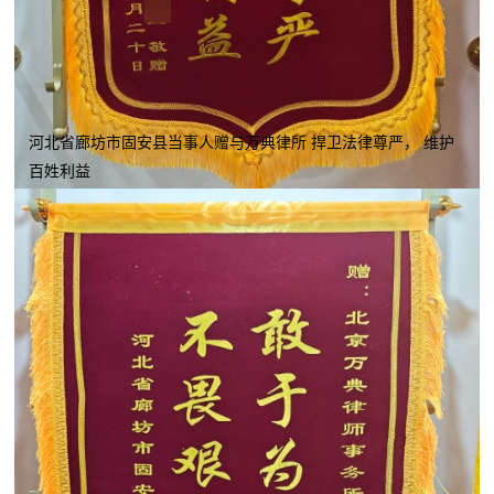
河北省廊坊市固安县当事人赠与万典律所 捍卫法律尊严， 维护
百姓利益