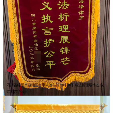
四川省绵阳市游仙区当事人赠与陈海峰律师 辩法析理展锋芒,仗
义执言护公平