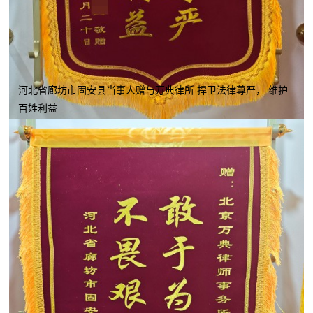
河北省廊坊市固安县当事人赠与万典律所 捍卫法律尊严， 维护
百姓利益