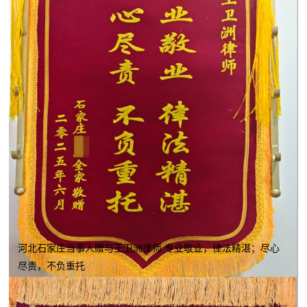
河北石家庄当事人赠与王卫洲律师 专业敬业，律法精湛；尽心
尽责，不负重托