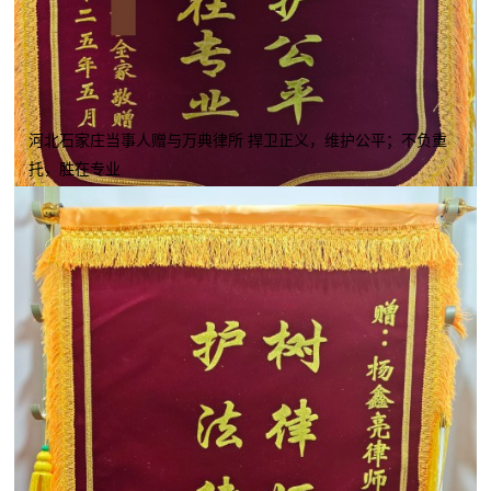
河北石家庄当事人赠与万典律所 捍卫正义，维护公平；不负重
托，胜在专业