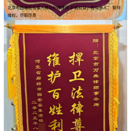
北京市西城区当事人赠与纪峥律师 护我权益，胜似亲人； 智辩
维权，尽职尽责