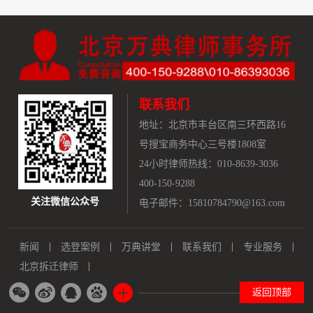
联系我们
地址：
北京市丰台区南三环西路16
号搜宝商务中心三号楼1808室
24小时律师热线：010-8639-3036
400-150-9288
关注微信公众号
电子邮件：15810784790@163.com
新闻
选登案例
万典讲堂
联系我们
专业服务
北京拆迁律师
返回顶部