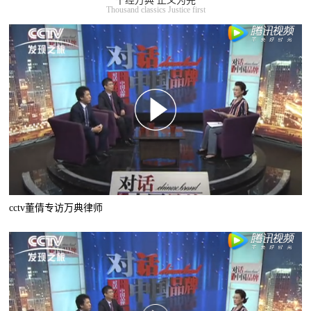
千经万典 正义为先
Thousand classics Justice first
cctv董倩专访万典律师