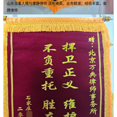
山东当事人赠与康静律师 法务精英，业务精湛；经验丰富，金
牌律师