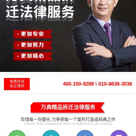
免费咨询
400-150-9288 \ 010-8639-3036
拆迁律师
万典精品拆迁法律服务
珍惜每一份委托 力争把每一个案件打造成经典之作
Cherish every commission Strive to make every case a classic