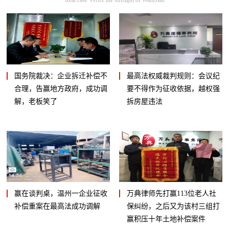
国务院裁决：企业拆迁补偿不
最高法权威裁判规则：会议纪
合理，告赢地方政府，成功调
要不得作为征收依据，越权强
解，老板笑了
拆房屋违法
赢在谈判桌，温州一企业征收
万典律师先打赢113位老人社
补偿重案在最高法成功调解
保纠纷，之后又为该村三组打
赢积压十年土地补偿案件