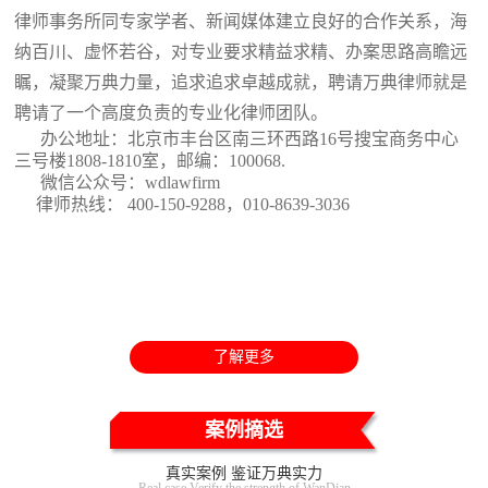
律师事务所同专家学者、新闻媒体建立良好的合作关系，海
纳百川、虚怀若谷，对专业要求精益求精、办案思路高瞻远
瞩，凝聚万典力量，追求追求卓越成就，聘请万典律师就是
聘请了一个高度负责的专业化律师团队。
办公地址：北京市丰台区南三环西路16号搜宝商务中心
三号楼1808-1810室
，邮编：100068.
微信公众号：wdlawfirm
律师热线： 400-150-9288，010-8639-3036
了解更多
案例摘选
真实案例 鉴证万典实力
Real case Verify the strength of WanDian