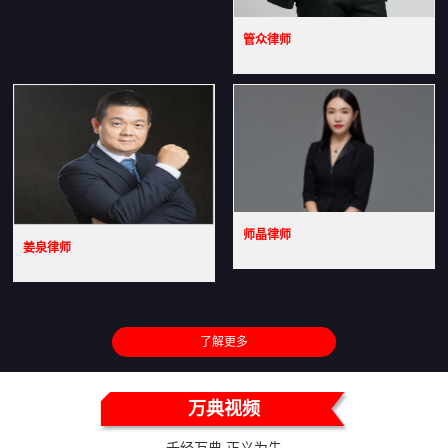
管众律师
师晶律师
姜泉律师
了解更多
万典视频