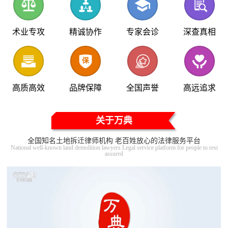
术业专攻
精诚协作
专家会诊
深查真相
高质高效
品牌保障
全国声誉
高远追求
关于万典
全国知名土地拆迁律师机构 老百姓放心的法律服务平台
National well-known land demolition lawyers Legal service platform for people to rest
assured