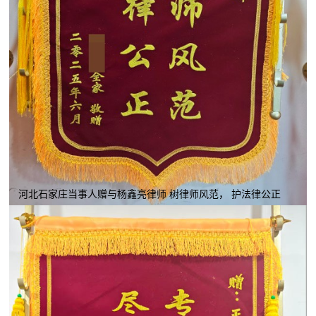
河北石家庄当事人赠与杨鑫亮律师 树律师风范， 护法律公正