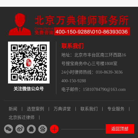
联系我们
地址：
北京市丰台区南三环西路16
号搜宝商务中心三号楼1808室
24小时律师热线：010-8639-3036
400-150-9288
关注微信公众号
电子邮件：15810784790@163.com
新闻
选登案例
万典讲堂
联系我们
专业服务
北京拆迁律师
返回顶部