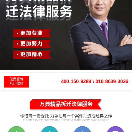
免费咨询
400-150-9288 \ 010-8639-3036
拆迁律师
万典精品拆迁法律服务
珍惜每一份委托 力争把每一个案件打造成经典之作
Cherish every commission Strive to make every case a classic