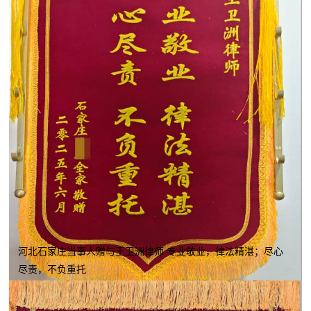
河北石家庄当事人赠与王卫洲律师 专业敬业，律法精湛；尽心
尽责，不负重托