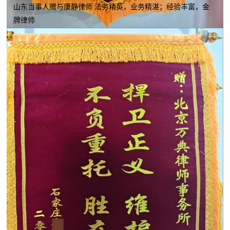
山东当事人赠与康静律师 法务精英，业务精湛；经验丰富，金
牌律师