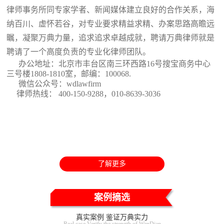
律师事务所同专家学者、新闻媒体建立良好的合作关系，海
纳百川、虚怀若谷，对专业要求精益求精、办案思路高瞻远
瞩，凝聚万典力量，追求追求卓越成就，聘请万典律师就是
聘请了一个高度负责的专业化律师团队。
办公地址：北京市丰台区南三环西路16号搜宝商务中心
三号楼1808-1810室
，邮编：100068.
微信公众号：wdlawfirm
律师热线： 400-150-9288，010-8639-3036
了解更多
案例摘选
真实案例 鉴证万典实力
Real case Verify the strength of WanDian