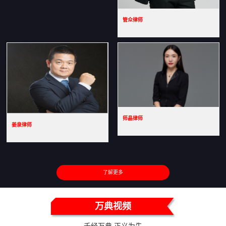
管众律师
师晶律师
姜泉律师
了解更多
万典视频