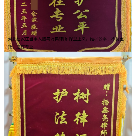
河北石家庄当事人赠与万典律所 捍卫正义，维护公平；不负重
托，胜在专业