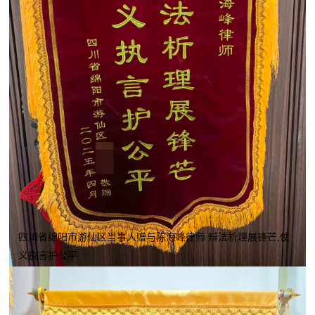
四川省绵阳市游仙区当事人赠与陈海峰律师 辩法析理展锋芒,仗
义执言护公平