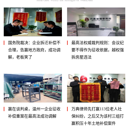
国务院裁决：企业拆迁补偿不
最高法权威裁判规则：会议纪
合理，告赢地方政府，成功调
要不得作为征收依据，越权强
解，老板笑了
拆房屋违法
赢在谈判桌，温州一企业征收
万典律师先打赢113位老人社
补偿重案在最高法成功调解
保纠纷，之后又为该村三组打
赢积压十年土地补偿案件