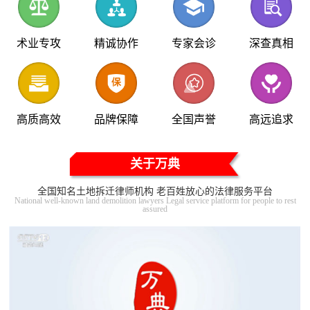
术业专攻
精诚协作
专家会诊
深查真相
高质高效
品牌保障
全国声誉
高远追求
关于万典
全国知名土地拆迁律师机构 老百姓放心的法律服务平台
National well-known land demolition lawyers Legal service platform for people to rest
assured