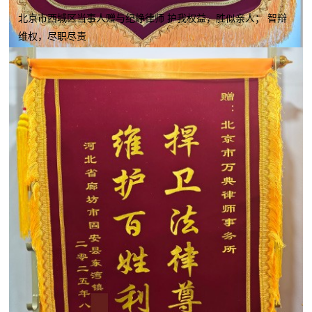
北京市西城区当事人赠与纪峥律师 护我权益，胜似亲人； 智辩
维权，尽职尽责