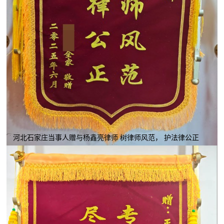
河北石家庄当事人赠与杨鑫亮律师 树律师风范， 护法律公正