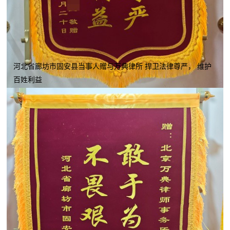
河北省廊坊市固安县当事人赠与万典律所 捍卫法律尊严， 维护
百姓利益