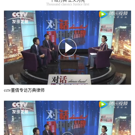
千经万典 正义为先
Thousand classics Justice first
cctv董倩专访万典律师