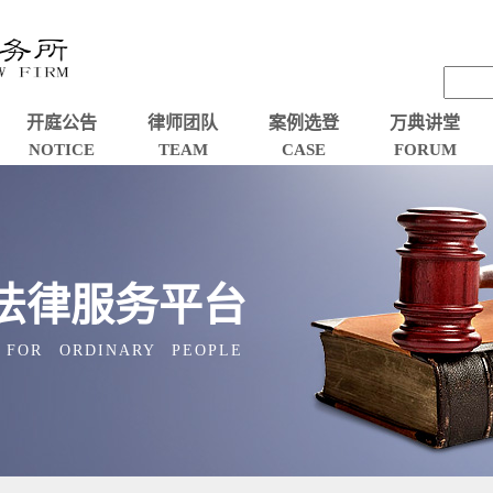
开庭公告
律师团队
案例选登
万典讲堂
NOTICE
TEAM
CASE
FORUM
法律服务平台
 FOR ORDINARY PEOPLE