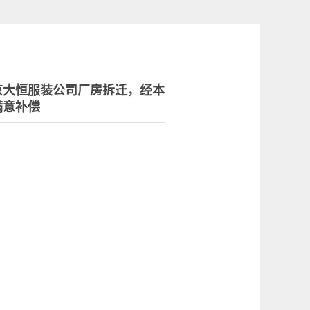
京大恒服装公司厂房拆迁，经本
满意补偿