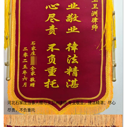
河北石家庄当事人赠与王卫洲律师 专业敬业，律法精湛；尽心
尽责，不负重托