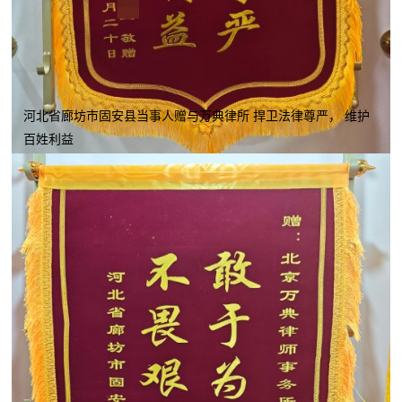
河北省廊坊市固安县当事人赠与万典律所 捍卫法律尊严， 维护
百姓利益