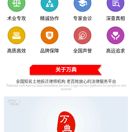
术业专攻
精诚协作
专家会诊
深查真相
高质高效
品牌保障
全国声誉
高远追求
关于万典
全国知名土地拆迁律师机构 老百姓放心的法律服务平台
National well-known land demolition lawyers Legal service platform for people to rest
assured