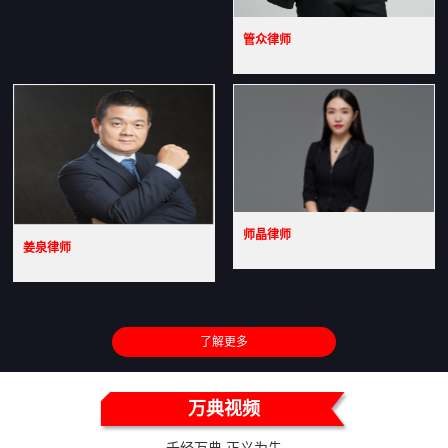
管众律师
师晶律师
姜泉律师
了解更多
万典视频