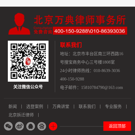
联系我们
地址：
北京市丰台区南三环西路16
号搜宝商务中心三号楼1808室
24小时律师热线：010-8639-3036
400-150-9288
关注微信公众号
电子邮件：15810784790@163.com
新闻
选登案例
万典讲堂
联系我们
专业服务
北京拆迁律师
返回顶部