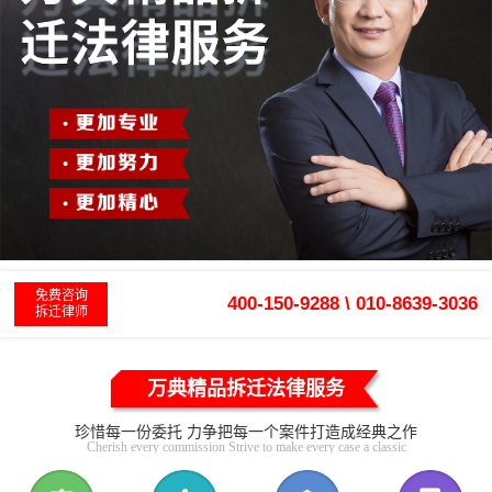
免费咨询
400-150-9288 \ 010-8639-3036
拆迁律师
万典精品拆迁法律服务
珍惜每一份委托 力争把每一个案件打造成经典之作
Cherish every commission Strive to make every case a classic