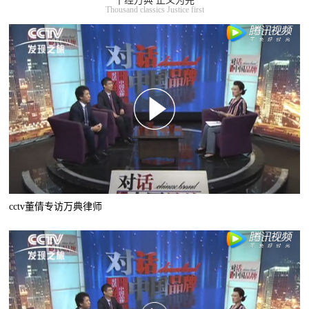
千经万典 正义为先
Thousand classics Justice first
cctv董倩专访万典律师