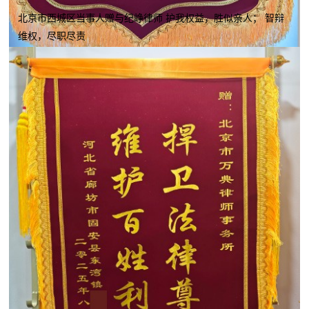
北京市西城区当事人赠与纪峥律师 护我权益，胜似亲人； 智辩
维权，尽职尽责