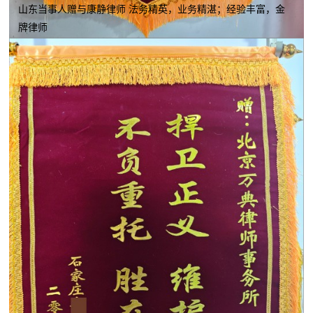
山东当事人赠与康静律师 法务精英，业务精湛；经验丰富，金
牌律师