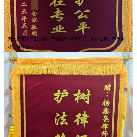
河北石家庄当事人赠与万典律所 捍卫正义，维护公平；不负重
托，胜在专业