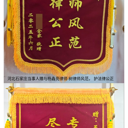
河北石家庄当事人赠与杨鑫亮律师 树律师风范， 护法律公正