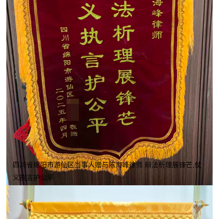
四川省绵阳市游仙区当事人赠与陈海峰律师 辩法析理展锋芒,仗
义执言护公平