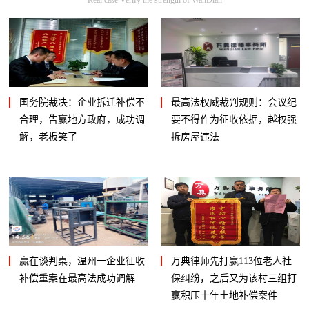
国务院裁决：企业拆迁补偿不
最高法权威裁判规则：会议纪
合理，告赢地方政府，成功调
要不得作为征收依据，越权强
解，老板笑了
拆房屋违法
赢在谈判桌，温州一企业征收
万典律师先打赢113位老人社
补偿重案在最高法成功调解
保纠纷，之后又为该村三组打
赢积压十年土地补偿案件