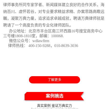
律师事务所同专家学者、新闻媒体建立良好的合作关系，海
纳百川、虚怀若谷，对专业要求精益求精、办案思路高瞻远
瞩，凝聚万典力量，追求追求卓越成就，聘请万典律师就是
聘请了一个高度负责的专业化律师团队。
办公地址：北京市丰台区南三环西路16号搜宝商务中心
三号楼1808-1810室
，邮编：100068.
微信公众号：wdlawfirm
律师热线： 400-150-9288，010-8639-3036
了解更多
案例摘选
真实案例 鉴证万典实力
Real case Verify the strength of WanDian