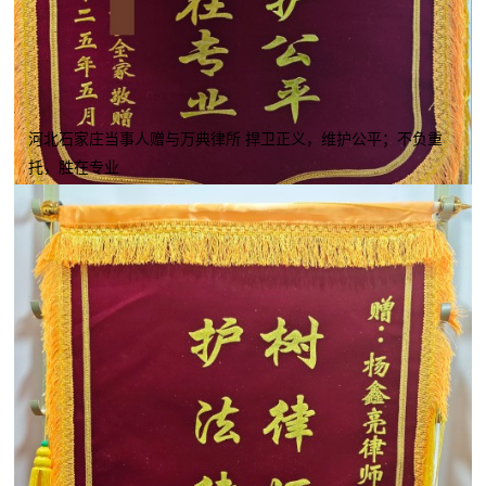
河北石家庄当事人赠与万典律所 捍卫正义，维护公平；不负重
托，胜在专业