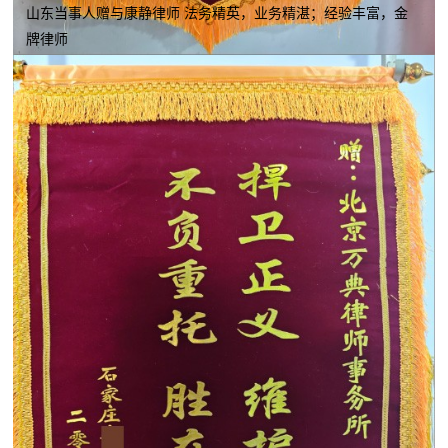
山东当事人赠与康静律师 法务精英，业务精湛；经验丰富，金
牌律师