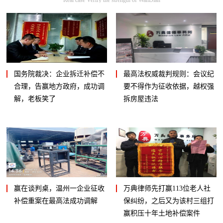
国务院裁决：企业拆迁补偿不
最高法权威裁判规则：会议纪
合理，告赢地方政府，成功调
要不得作为征收依据，越权强
解，老板笑了
拆房屋违法
赢在谈判桌，温州一企业征收
万典律师先打赢113位老人社
补偿重案在最高法成功调解
保纠纷，之后又为该村三组打
赢积压十年土地补偿案件