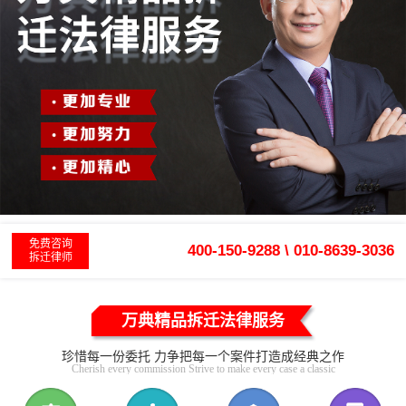
免费咨询
400-150-9288 \ 010-8639-3036
拆迁律师
万典精品拆迁法律服务
珍惜每一份委托 力争把每一个案件打造成经典之作
Cherish every commission Strive to make every case a classic