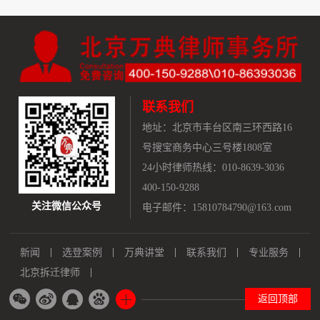
联系我们
地址：
北京市丰台区南三环西路16
号搜宝商务中心三号楼1808室
24小时律师热线：010-8639-3036
400-150-9288
关注微信公众号
电子邮件：15810784790@163.com
新闻
选登案例
万典讲堂
联系我们
专业服务
北京拆迁律师
返回顶部