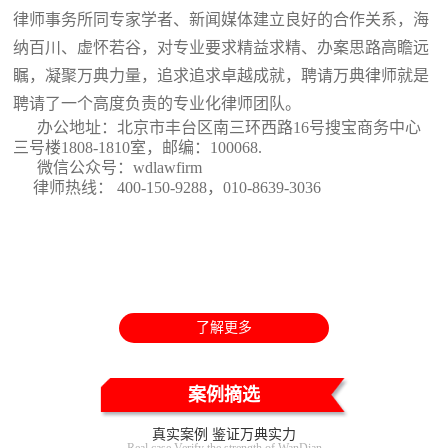
律师事务所同专家学者、新闻媒体建立良好的合作关系，海
纳百川、虚怀若谷，对专业要求精益求精、办案思路高瞻远
瞩，凝聚万典力量，追求追求卓越成就，聘请万典律师就是
聘请了一个高度负责的专业化律师团队。
办公地址：北京市丰台区南三环西路16号搜宝商务中心
三号楼1808-1810室
，邮编：100068.
微信公众号：wdlawfirm
律师热线： 400-150-9288，010-8639-3036
了解更多
案例摘选
真实案例 鉴证万典实力
Real case Verify the strength of WanDian