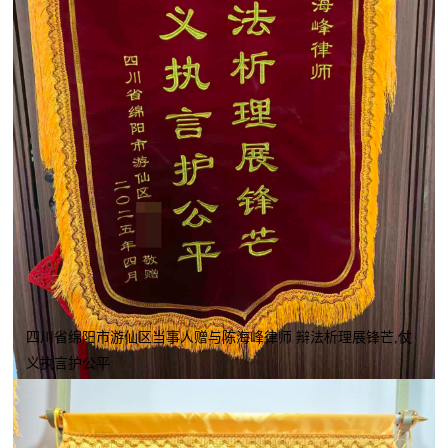
四川省绵阳市游仙区当事人赠与陈海峰律师 辩法析理展锋芒,仗
义执言护公平