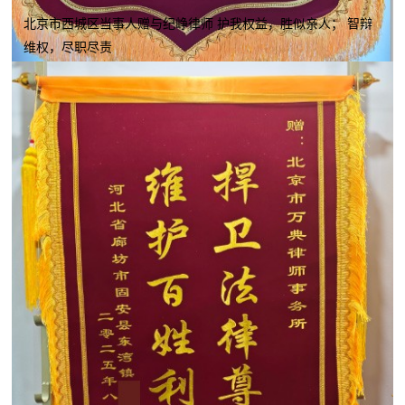
北京市西城区当事人赠与纪峥律师 护我权益，胜似亲人； 智辩
维权，尽职尽责