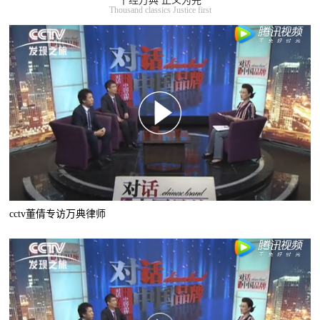
千经万典 正义为先
Thousand classics Justice first
cctv董倩专访万典律师