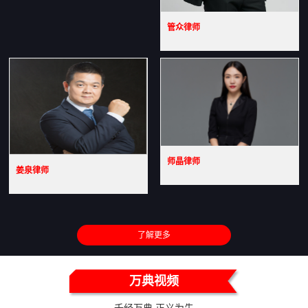
管众律师
师晶律师
姜泉律师
了解更多
万典视频