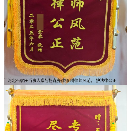
河北石家庄当事人赠与杨鑫亮律师 树律师风范， 护法律公正