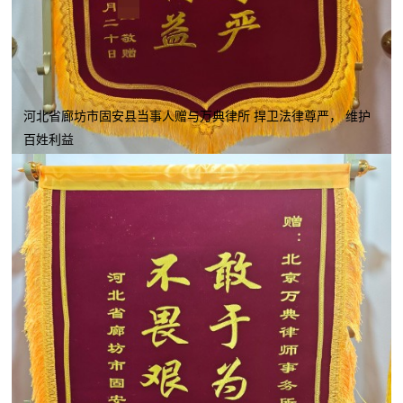
河北省廊坊市固安县当事人赠与万典律所 捍卫法律尊严， 维护
百姓利益