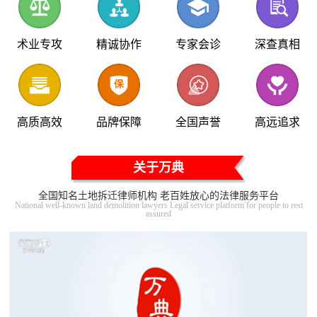
术业专攻
精诚协作
专家会诊
深查真相
高质高效
品牌保障
全国声誉
高远追求
关于万典
全国知名土地拆迁律师机构 老百姓放心的法律服务平台
National well-known land demolition lawyers Legal service platform for people to rest
assured