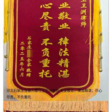
河北石家庄当事人赠与王卫洲律师 专业敬业，律法精湛；尽心
尽责，不负重托