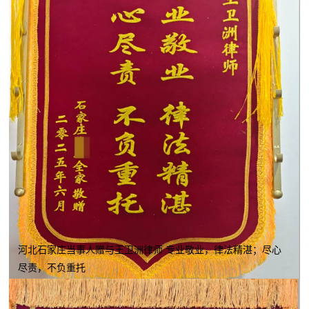
河北石家庄当事人赠与王卫洲律师 专业敬业，律法精湛；尽心
尽责，不负重托