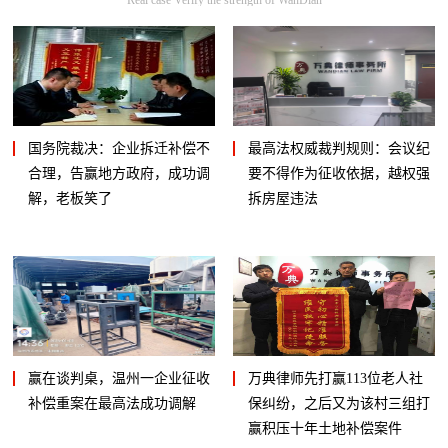
国务院裁决：企业拆迁补偿不
最高法权威裁判规则：会议纪
合理，告赢地方政府，成功调
要不得作为征收依据，越权强
解，老板笑了
拆房屋违法
赢在谈判桌，温州一企业征收
万典律师先打赢113位老人社
补偿重案在最高法成功调解
保纠纷，之后又为该村三组打
赢积压十年土地补偿案件