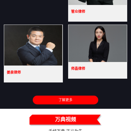
管众律师
师晶律师
姜泉律师
了解更多
万典视频