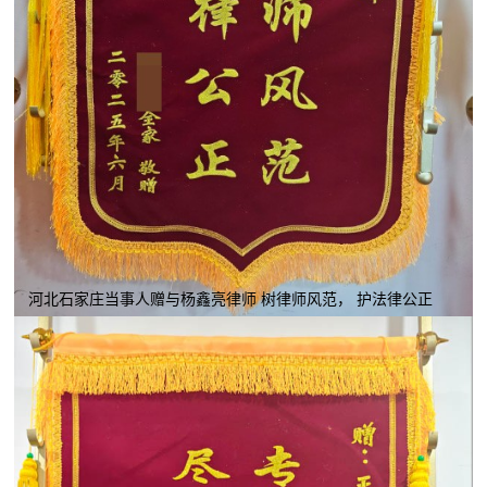
河北石家庄当事人赠与杨鑫亮律师 树律师风范， 护法律公正