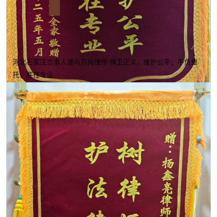
河北石家庄当事人赠与万典律所 捍卫正义，维护公平；不负重
托，胜在专业