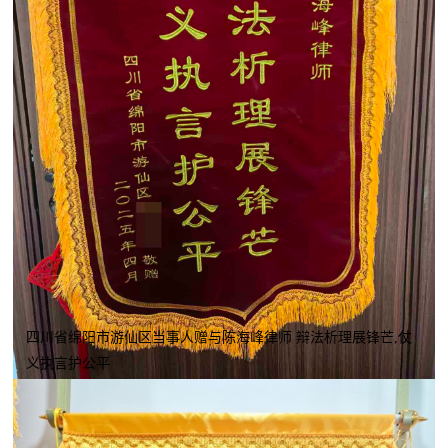
四川省绵阳市游仙区当事人赠与陈海峰律师 辩法析理展锋芒,仗
义执言护公平