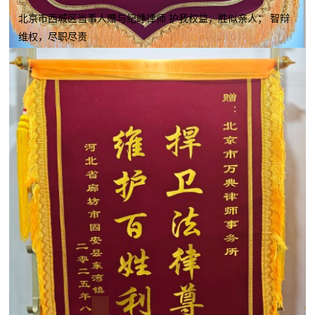
北京市西城区当事人赠与纪峥律师 护我权益，胜似亲人； 智辩
维权，尽职尽责