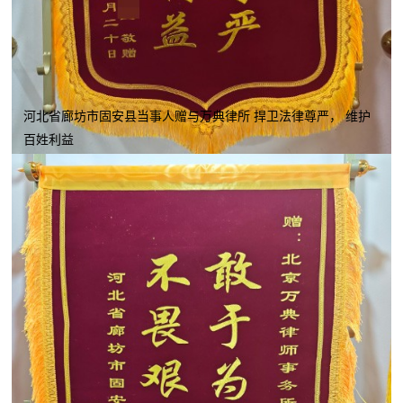
河北省廊坊市固安县当事人赠与万典律所 捍卫法律尊严， 维护
百姓利益