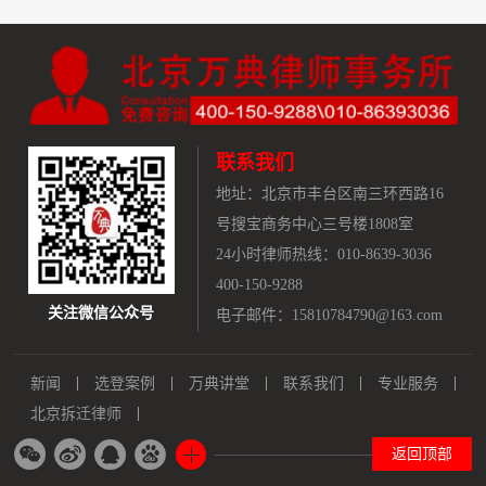
联系我们
地址：
北京市丰台区南三环西路16
号搜宝商务中心三号楼1808室
24小时律师热线：010-8639-3036
400-150-9288
关注微信公众号
电子邮件：15810784790@163.com
新闻
选登案例
万典讲堂
联系我们
专业服务
北京拆迁律师
返回顶部