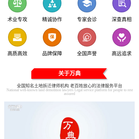
术业专攻
精诚协作
专家会诊
深查真相
高质高效
品牌保障
全国声誉
高远追求
关于万典
全国知名土地拆迁律师机构 老百姓放心的法律服务平台
National well-known land demolition lawyers Legal service platform for people to rest
assured