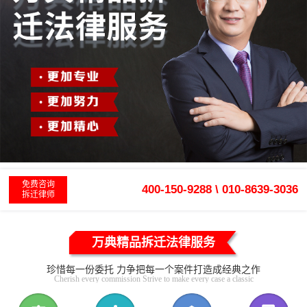
免费咨询
400-150-9288 \ 010-8639-3036
拆迁律师
万典精品拆迁法律服务
珍惜每一份委托 力争把每一个案件打造成经典之作
Cherish every commission Strive to make every case a classic