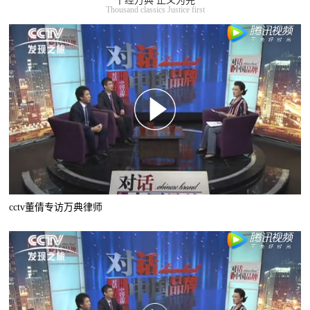
千经万典 正义为先
Thousand classics Justice first
cctv董倩专访万典律师