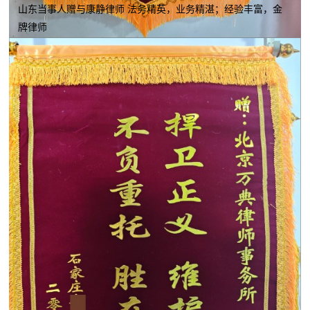
山东当事人赠与康静律师 法务精英，业务精湛；经验丰富，金
牌律师