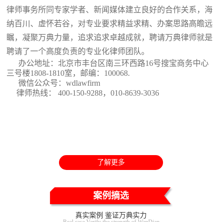
律师事务所同专家学者、新闻媒体建立良好的合作关系，海
纳百川、虚怀若谷，对专业要求精益求精、办案思路高瞻远
瞩，凝聚万典力量，追求追求卓越成就，聘请万典律师就是
聘请了一个高度负责的专业化律师团队。
办公地址：北京市丰台区南三环西路16号搜宝商务中心
三号楼1808-1810室
，邮编：100068.
微信公众号：wdlawfirm
律师热线： 400-150-9288，010-8639-3036
了解更多
案例摘选
真实案例 鉴证万典实力
Real case Verify the strength of WanDian