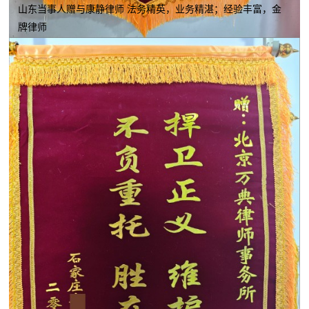
山东当事人赠与康静律师 法务精英，业务精湛；经验丰富，金
牌律师