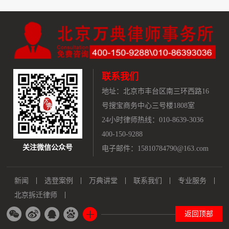
联系我们
地址：
北京市丰台区南三环西路16
号搜宝商务中心三号楼1808室
24小时律师热线：010-8639-3036
400-150-9288
关注微信公众号
电子邮件：15810784790@163.com
新闻
选登案例
万典讲堂
联系我们
专业服务
北京拆迁律师
返回顶部