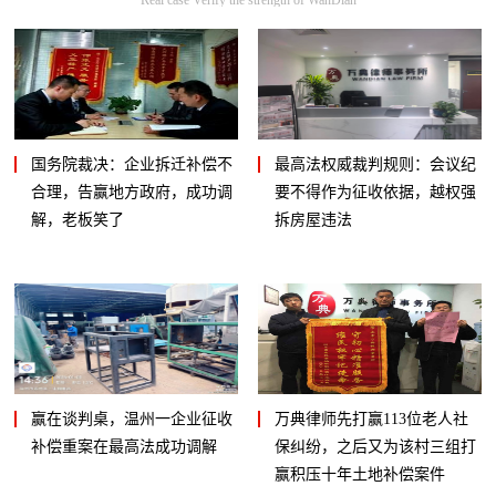
国务院裁决：企业拆迁补偿不
最高法权威裁判规则：会议纪
合理，告赢地方政府，成功调
要不得作为征收依据，越权强
解，老板笑了
拆房屋违法
赢在谈判桌，温州一企业征收
万典律师先打赢113位老人社
补偿重案在最高法成功调解
保纠纷，之后又为该村三组打
赢积压十年土地补偿案件