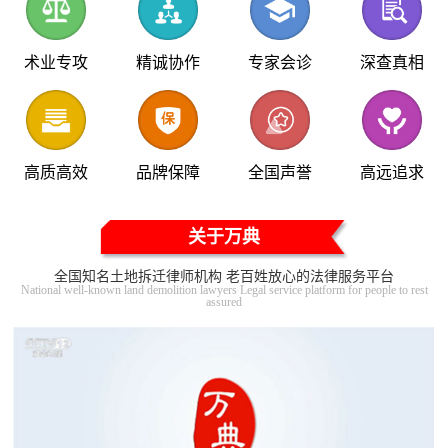
术业专攻
精诚协作
专家会诊
深查真相
高质高效
品牌保障
全国声誉
高远追求
关于万典
全国知名土地拆迁律师机构 老百姓放心的法律服务平台
National well-known land demolition lawyers Legal service platform for people to rest
assured