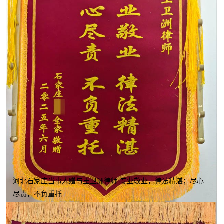
河北石家庄当事人赠与王卫洲律师 专业敬业，律法精湛；尽心
尽责，不负重托