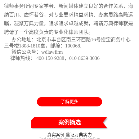
律师事务所同专家学者、新闻媒体建立良好的合作关系，海
纳百川、虚怀若谷，对专业要求精益求精、办案思路高瞻远
瞩，凝聚万典力量，追求追求卓越成就，聘请万典律师就是
聘请了一个高度负责的专业化律师团队。
办公地址：北京市丰台区南三环西路16号搜宝商务中心
三号楼1808-1810室
，邮编：100068.
微信公众号：wdlawfirm
律师热线： 400-150-9288，010-8639-3036
了解更多
案例摘选
真实案例 鉴证万典实力
Real case Verify the strength of WanDian