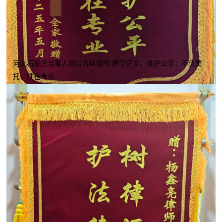
河北石家庄当事人赠与万典律所 捍卫正义，维护公平；不负重
托，胜在专业