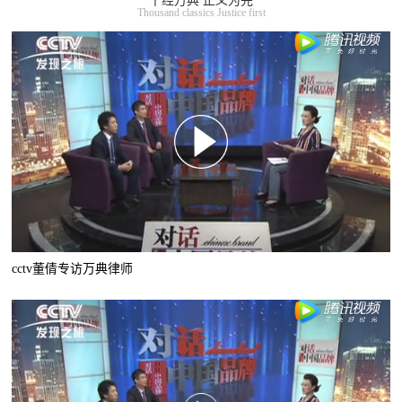
千经万典 正义为先
Thousand classics Justice first
cctv董倩专访万典律师