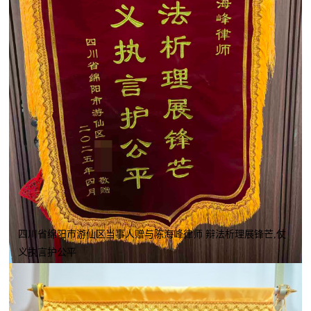
四川省绵阳市游仙区当事人赠与陈海峰律师 辩法析理展锋芒,仗
义执言护公平