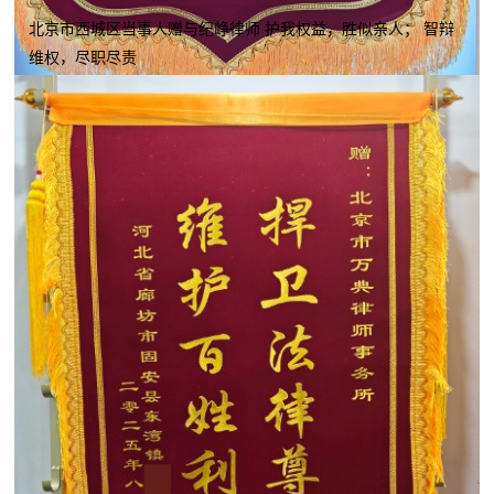
北京市西城区当事人赠与纪峥律师 护我权益，胜似亲人； 智辩
维权，尽职尽责