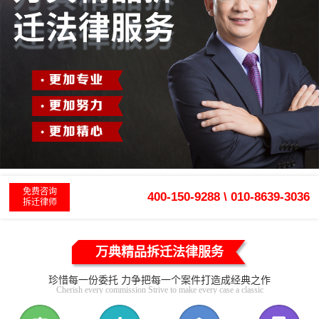
免费咨询
400-150-9288 \ 010-8639-3036
拆迁律师
万典精品拆迁法律服务
珍惜每一份委托 力争把每一个案件打造成经典之作
Cherish every commission Strive to make every case a classic