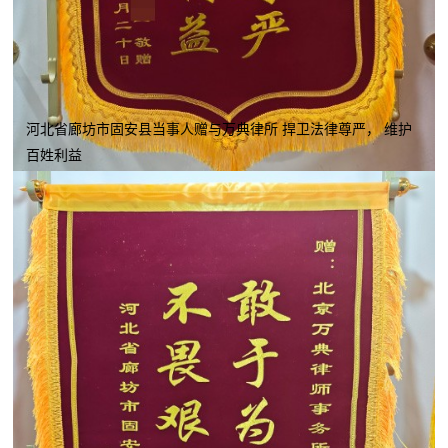
河北省廊坊市固安县当事人赠与万典律所 捍卫法律尊严， 维护
百姓利益