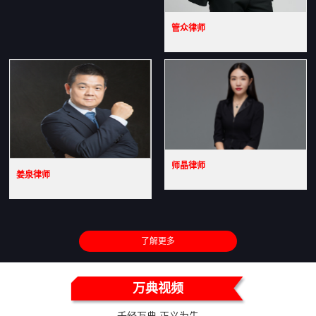
管众律师
师晶律师
姜泉律师
了解更多
万典视频