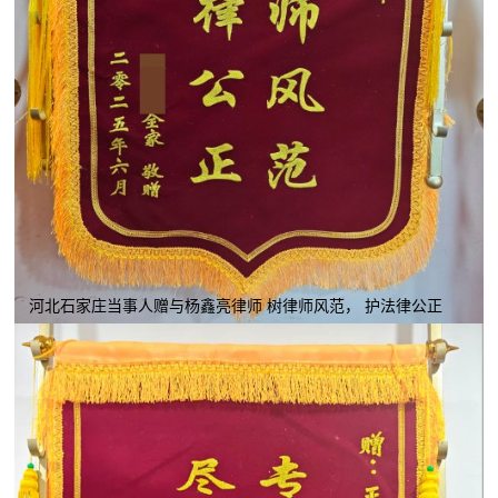
河北石家庄当事人赠与杨鑫亮律师 树律师风范， 护法律公正