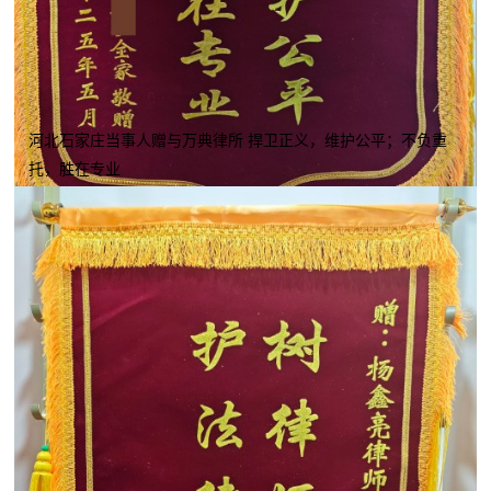
河北石家庄当事人赠与万典律所 捍卫正义，维护公平；不负重
托，胜在专业