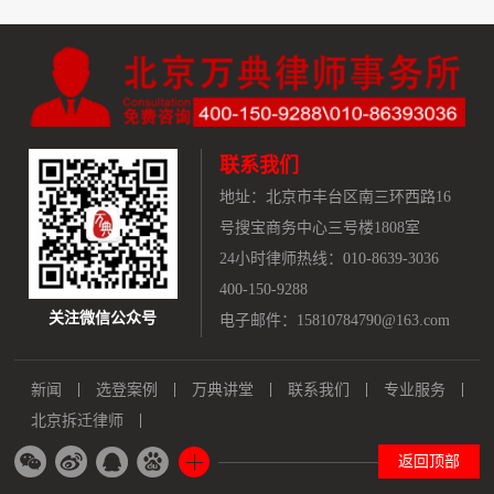
联系我们
地址：
北京市丰台区南三环西路16
号搜宝商务中心三号楼1808室
24小时律师热线：010-8639-3036
400-150-9288
关注微信公众号
电子邮件：15810784790@163.com
新闻
选登案例
万典讲堂
联系我们
专业服务
北京拆迁律师
返回顶部