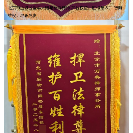
北京市西城区当事人赠与纪峥律师 护我权益，胜似亲人； 智辩
维权，尽职尽责