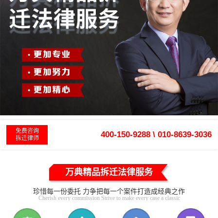
免费咨询
400-150-9288 \ 010-8639-3036
拆迁律师
万典精品拆迁法律服务
珍惜每一份委托 力争把每一个案件打造成经典之作
Cherish every commission Strive to make every case a classic