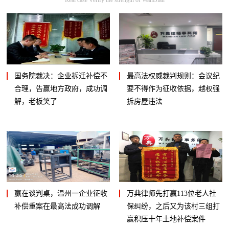
国务院裁决：企业拆迁补偿不
最高法权威裁判规则：会议纪
合理，告赢地方政府，成功调
要不得作为征收依据，越权强
解，老板笑了
拆房屋违法
赢在谈判桌，温州一企业征收
万典律师先打赢113位老人社
补偿重案在最高法成功调解
保纠纷，之后又为该村三组打
赢积压十年土地补偿案件