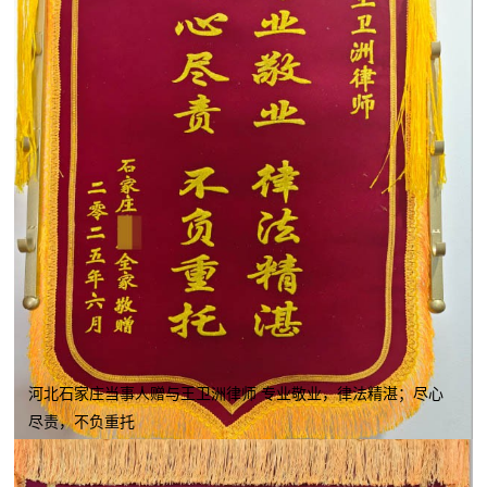
河北石家庄当事人赠与王卫洲律师 专业敬业，律法精湛；尽心
尽责，不负重托