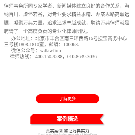
律师事务所同专家学者、新闻媒体建立良好的合作关系，海
纳百川、虚怀若谷，对专业要求精益求精、办案思路高瞻远
瞩，凝聚万典力量，追求追求卓越成就，聘请万典律师就是
聘请了一个高度负责的专业化律师团队。
办公地址：北京市丰台区南三环西路16号搜宝商务中心
三号楼1808-1810室
，邮编：100068.
微信公众号：wdlawfirm
律师热线： 400-150-9288，010-8639-3036
了解更多
案例摘选
真实案例 鉴证万典实力
Real case Verify the strength of WanDian