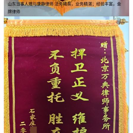
山东当事人赠与康静律师 法务精英，业务精湛；经验丰富，金
牌律师