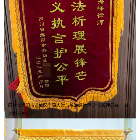
四川省绵阳市游仙区当事人赠与陈海峰律师 辩法析理展锋芒,仗
义执言护公平