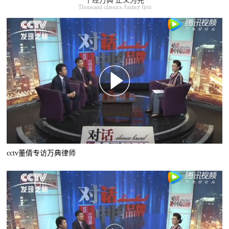
千经万典 正义为先
Thousand classics Justice first
cctv董倩专访万典律师