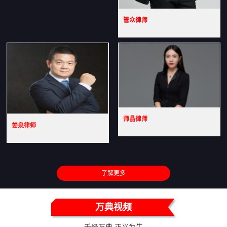
管众律师
师晶律师
姜泉律师
了解更多
万典视频