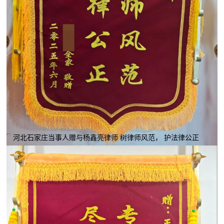
河北石家庄当事人赠与杨鑫亮律师 树律师风范， 护法律公正