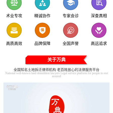
术业专攻
精诚协作
专家会诊
深查真相
高质高效
品牌保障
全国声誉
高远追求
关于万典
全国知名土地拆迁律师机构 老百姓放心的法律服务平台
National well-known land demolition lawyers Legal service platform for people to rest
assured