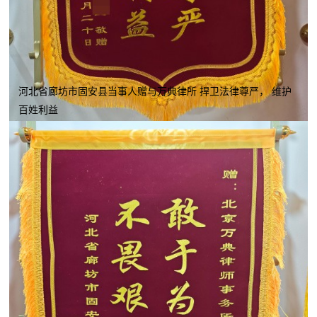
河北省廊坊市固安县当事人赠与万典律所 捍卫法律尊严， 维护
百姓利益