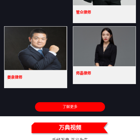
管众律师
师晶律师
姜泉律师
了解更多
万典视频