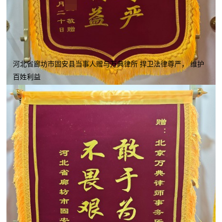
河北省廊坊市固安县当事人赠与万典律所 捍卫法律尊严， 维护
百姓利益