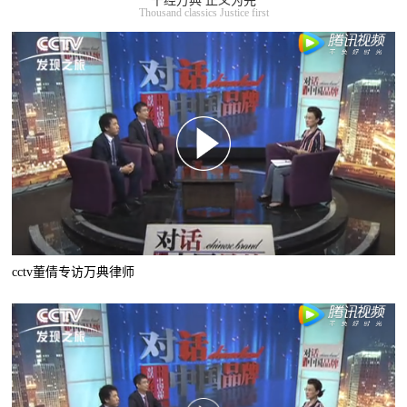
千经万典 正义为先
Thousand classics Justice first
cctv董倩专访万典律师