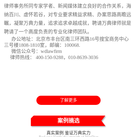
律师事务所同专家学者、新闻媒体建立良好的合作关系，海
纳百川、虚怀若谷，对专业要求精益求精、办案思路高瞻远
瞩，凝聚万典力量，追求追求卓越成就，聘请万典律师就是
聘请了一个高度负责的专业化律师团队。
办公地址：北京市丰台区南三环西路16号搜宝商务中心
三号楼1808-1810室
，邮编：100068.
微信公众号：wdlawfirm
律师热线： 400-150-9288，010-8639-3036
了解更多
案例摘选
真实案例 鉴证万典实力
Real case Verify the strength of WanDian