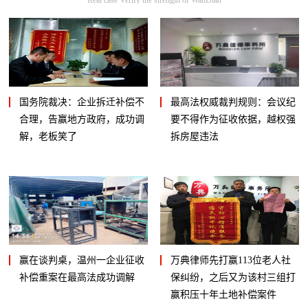
国务院裁决：企业拆迁补偿不
最高法权威裁判规则：会议纪
合理，告赢地方政府，成功调
要不得作为征收依据，越权强
解，老板笑了
拆房屋违法
赢在谈判桌，温州一企业征收
万典律师先打赢113位老人社
补偿重案在最高法成功调解
保纠纷，之后又为该村三组打
赢积压十年土地补偿案件