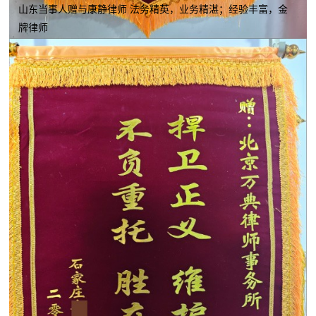
山东当事人赠与康静律师 法务精英，业务精湛；经验丰富，金
牌律师