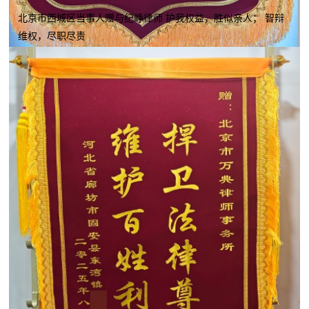
北京市西城区当事人赠与纪峥律师 护我权益，胜似亲人； 智辩
维权，尽职尽责