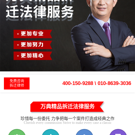
免费咨询
400-150-9288 \ 010-8639-3036
拆迁律师
万典精品拆迁法律服务
珍惜每一份委托 力争把每一个案件打造成经典之作
Cherish every commission Strive to make every case a classic