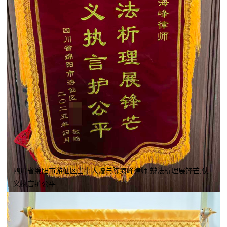
四川省绵阳市游仙区当事人赠与陈海峰律师 辩法析理展锋芒,仗
义执言护公平