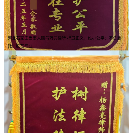
河北石家庄当事人赠与万典律所 捍卫正义，维护公平；不负重
托，胜在专业