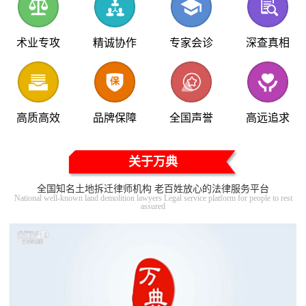
术业专攻
精诚协作
专家会诊
深查真相
高质高效
品牌保障
全国声誉
高远追求
关于万典
全国知名土地拆迁律师机构 老百姓放心的法律服务平台
National well-known land demolition lawyers Legal service platform for people to rest
assured