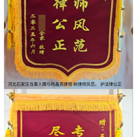
河北石家庄当事人赠与杨鑫亮律师 树律师风范， 护法律公正