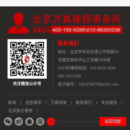
联系我们
地址：
北京市丰台区南三环西路16
号搜宝商务中心三号楼1808室
24小时律师热线：010-8639-3036
400-150-9288
关注微信公众号
电子邮件：15810784790@163.com
新闻
选登案例
万典讲堂
联系我们
专业服务
北京拆迁律师
返回顶部