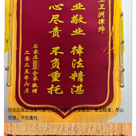
河北石家庄当事人赠与王卫洲律师 专业敬业，律法精湛；尽心
尽责，不负重托