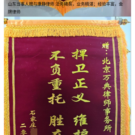
山东当事人赠与康静律师 法务精英，业务精湛；经验丰富，金
牌律师