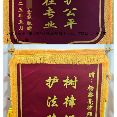
河北石家庄当事人赠与万典律所 捍卫正义，维护公平；不负重
托，胜在专业