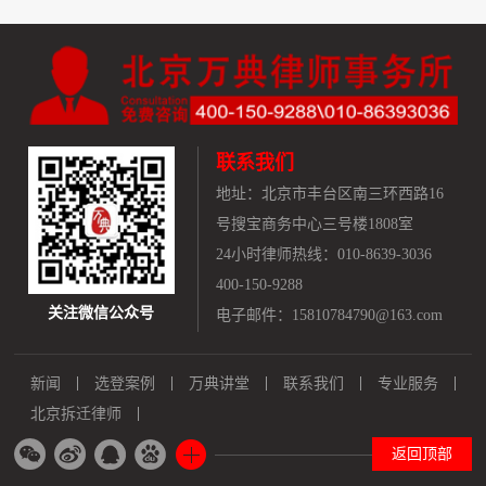
联系我们
地址：
北京市丰台区南三环西路16
号搜宝商务中心三号楼1808室
24小时律师热线：010-8639-3036
400-150-9288
关注微信公众号
电子邮件：15810784790@163.com
新闻
选登案例
万典讲堂
联系我们
专业服务
北京拆迁律师
返回顶部