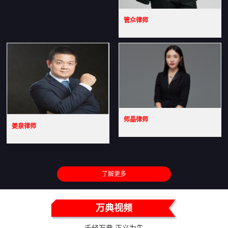
管众律师
师晶律师
姜泉律师
了解更多
万典视频