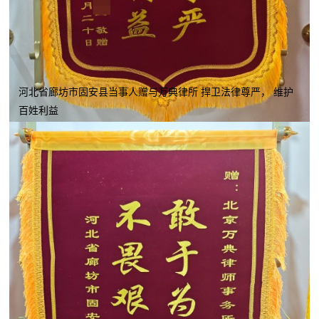
河北省廊坊市固安县当事人赠与万典律所 捍卫法律尊严， 维护
百姓利益