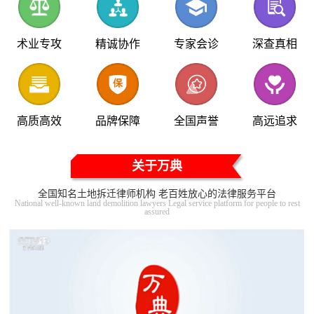
术业专攻
精诚协作
专家会诊
深查真相
高质高效
品牌保障
全国声誉
高远追求
关于万典
全国知名土地拆迁律师机构 老百姓放心的法律服务平台
National well-known land demolition lawyers Legal service platform for people to rest
assured