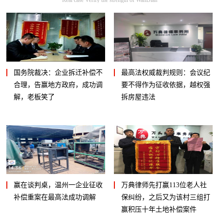
国务院裁决：企业拆迁补偿不
最高法权威裁判规则：会议纪
合理，告赢地方政府，成功调
要不得作为征收依据，越权强
解，老板笑了
拆房屋违法
赢在谈判桌，温州一企业征收
万典律师先打赢113位老人社
补偿重案在最高法成功调解
保纠纷，之后又为该村三组打
赢积压十年土地补偿案件