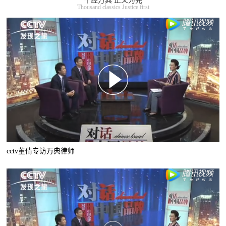
千经万典 正义为先
Thousand classics Justice first
cctv董倩专访万典律师