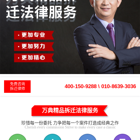
免费咨询
400-150-9288 \ 010-8639-3036
拆迁律师
万典精品拆迁法律服务
珍惜每一份委托 力争把每一个案件打造成经典之作
Cherish every commission Strive to make every case a classic