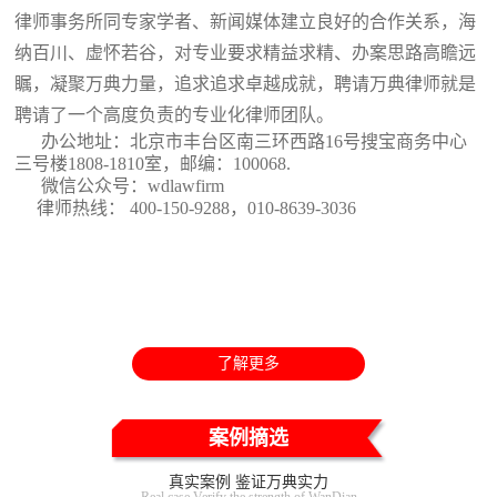
律师事务所同专家学者、新闻媒体建立良好的合作关系，海
纳百川、虚怀若谷，对专业要求精益求精、办案思路高瞻远
瞩，凝聚万典力量，追求追求卓越成就，聘请万典律师就是
聘请了一个高度负责的专业化律师团队。
办公地址：北京市丰台区南三环西路16号搜宝商务中心
三号楼1808-1810室
，邮编：100068.
微信公众号：wdlawfirm
律师热线： 400-150-9288，010-8639-3036
了解更多
案例摘选
真实案例 鉴证万典实力
Real case Verify the strength of WanDian