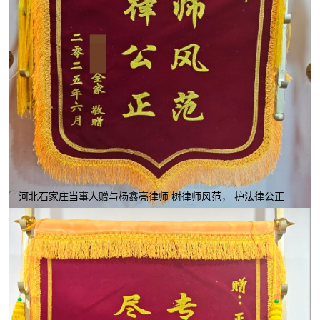
河北石家庄当事人赠与杨鑫亮律师 树律师风范， 护法律公正