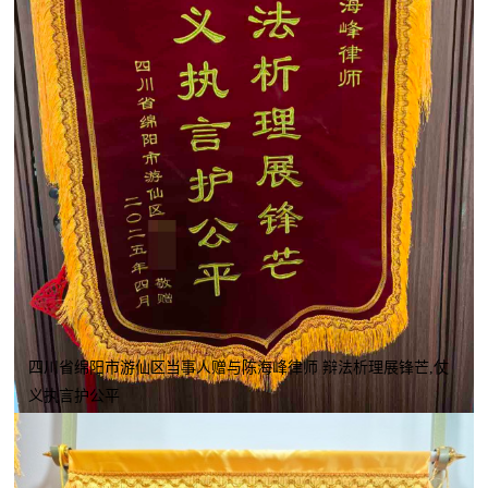
四川省绵阳市游仙区当事人赠与陈海峰律师 辩法析理展锋芒,仗
义执言护公平