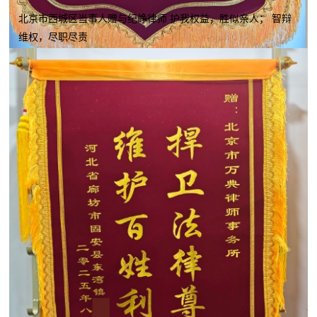
北京市西城区当事人赠与纪峥律师 护我权益，胜似亲人； 智辩
维权，尽职尽责