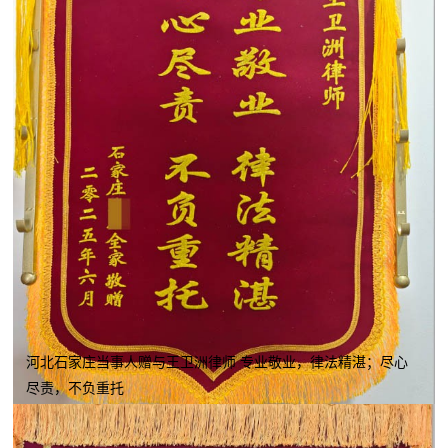
河北石家庄当事人赠与王卫洲律师 专业敬业，律法精湛；尽心
尽责，不负重托