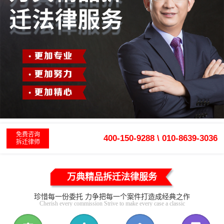
免费咨询
400-150-9288 \ 010-8639-3036
拆迁律师
万典精品拆迁法律服务
珍惜每一份委托 力争把每一个案件打造成经典之作
Cherish every commission Strive to make every case a classic