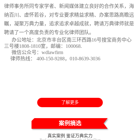
律师事务所同专家学者、新闻媒体建立良好的合作关系，海
纳百川、虚怀若谷，对专业要求精益求精、办案思路高瞻远
瞩，凝聚万典力量，追求追求卓越成就，聘请万典律师就是
聘请了一个高度负责的专业化律师团队。
办公地址：北京市丰台区南三环西路16号搜宝商务中心
三号楼1808-1810室
，邮编：100068.
微信公众号：wdlawfirm
律师热线： 400-150-9288，010-8639-3036
了解更多
案例摘选
真实案例 鉴证万典实力
Real case Verify the strength of WanDian