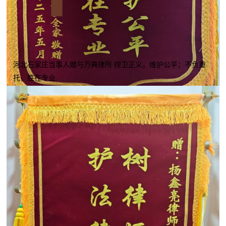
河北石家庄当事人赠与万典律所 捍卫正义，维护公平；不负重
托，胜在专业