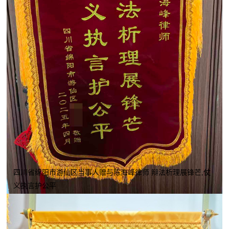
四川省绵阳市游仙区当事人赠与陈海峰律师 辩法析理展锋芒,仗
义执言护公平