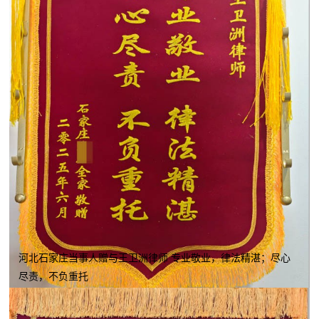
河北石家庄当事人赠与王卫洲律师 专业敬业，律法精湛；尽心
尽责，不负重托