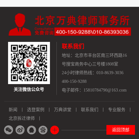
联系我们
地址：
北京市丰台区南三环西路16
号搜宝商务中心三号楼1808室
24小时律师热线：010-8639-3036
400-150-9288
关注微信公众号
电子邮件：15810784790@163.com
新闻
选登案例
万典讲堂
联系我们
专业服务
北京拆迁律师
返回顶部