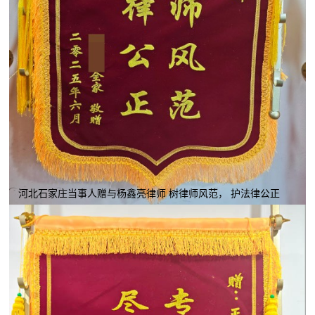
河北石家庄当事人赠与杨鑫亮律师 树律师风范， 护法律公正