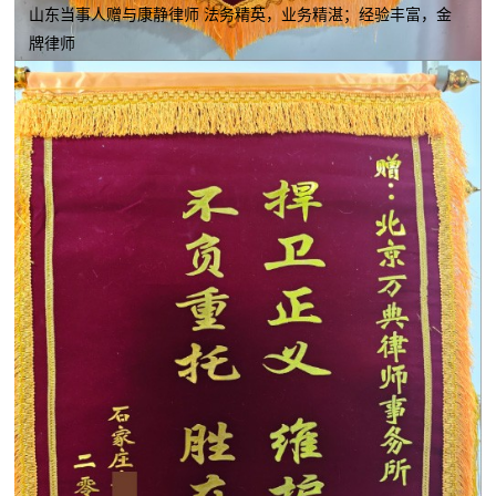
山东当事人赠与康静律师 法务精英，业务精湛；经验丰富，金
牌律师