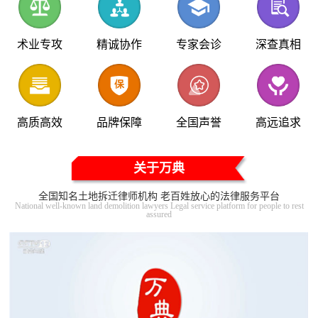
术业专攻
精诚协作
专家会诊
深查真相
高质高效
品牌保障
全国声誉
高远追求
关于万典
全国知名土地拆迁律师机构 老百姓放心的法律服务平台
National well-known land demolition lawyers Legal service platform for people to rest
assured