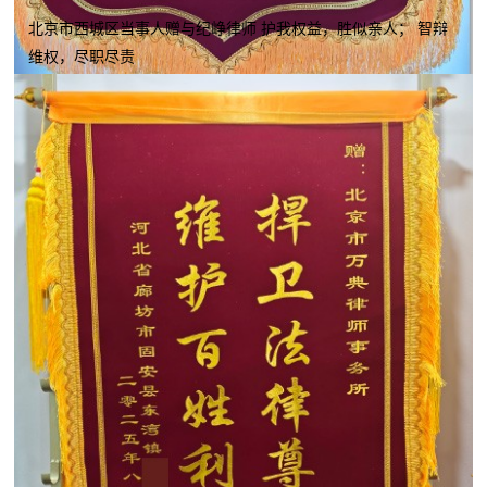
北京市西城区当事人赠与纪峥律师 护我权益，胜似亲人； 智辩
维权，尽职尽责