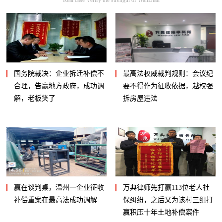
国务院裁决：企业拆迁补偿不
最高法权威裁判规则：会议纪
合理，告赢地方政府，成功调
要不得作为征收依据，越权强
解，老板笑了
拆房屋违法
赢在谈判桌，温州一企业征收
万典律师先打赢113位老人社
补偿重案在最高法成功调解
保纠纷，之后又为该村三组打
赢积压十年土地补偿案件