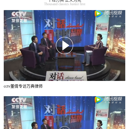
千经万典 正义为先
Thousand classics Justice first
cctv董倩专访万典律师