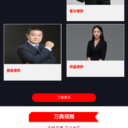
管众律师
师晶律师
姜泉律师
了解更多
万典视频