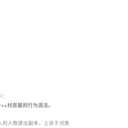
下：
乡xx村房屋的行为违法。
人的人数提出副本，上诉于河南