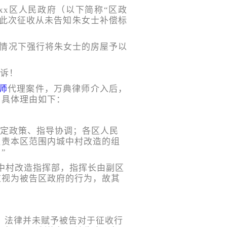
x区人民政府（以下简称“区政
因此次征收从未告知朱女士补偿标
的情况下强行将朱女士的房屋予以
师
代理案件，万典律师介入后，
，具体理由如下：
制定政策、指导协调；各区人民
负责本区范围内城中村改造的组
”
中村改造指挥部，指挥长由副区
应视为被告区政府的行为，故其
。
法律并未赋予被告对于征收行