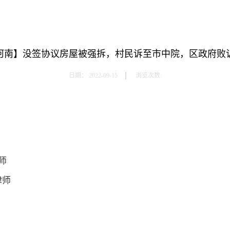
河南】没签协议房屋被强拆，村民诉至市中院，区政府败
日期：
2022-09-15
浏览次数:
师
律师