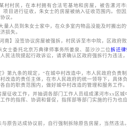
某村村民，在本村拥有合法宅基地和房屋，被告漯河市x
）项目进行征收，朱女士的房屋被纳入征收范围内。但
偿协议。
组织大量人员到朱女士家中，在众多室内物品没能及时搬出
经济损失。
朱女士委托北京万典律师事务所姜泉、苗沙沙二位
拆迁律
级人民法院提起行政诉讼，请求确认区政府强拆行为违法
定》第九条的规定，“在城中村改造中，市人民政府负责
中村改造的责任主体，在市人民政府的统一领导下，具体
各自的职责范围内，做好城中村改造的管理和服务工作。
房屋征收工作，并抽调各部门工作人员组成漯河市xx区城
迁工作的指挥、协调和督促，指挥部等部门实施的行为也
未与原告达成协议前，自行强制拆除原告房屋，当然违法