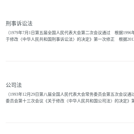
章 保障措施第六章 法律责任第七章 附 则第一章 总 则第
安全，促进经济和社会的可持续发展，制定本法。第二条 在中华人
理和开发利用活动，必须遵守本法。土地沙化是指因气候变化和人类
刑事诉讼法
沙土裸露的过程。本法所称土地沙化，是指主要因人类不合理活动所
坏，形成流沙及沙土裸露的过程。本法所称沙化土地，包括已经沙化
（1979年7月1日第五届全国人民代表大会第二次会议通过 根据199
务院批准的全国防沙治沙规划确定。第三条 防沙治沙工作应当遵循
于修改〈中华人民共和国刑事诉讼法〉的决定》第一次修正 根据2012年
坚持区域防治与重点防治相结合；（二）预防为主，防治结合，综合
结合；（四）遵循生态规律，依靠科技进步；（五）改善生态环境与
自力更生相结合，政府组织与社会各界参与相结合，鼓...
国人民代表大会第五次会议《关于修改〈中华人民共和国刑事诉讼法〉的
届全国人民代表大会常务委员会第六次会议《关于修改〈中华人民共
编 总 则第一章 任务和基本原则第二章 管 辖第三章 回
章 强制措施第七章 附带民事诉讼第八章 期间、送达第九章 其
公司法
第二章 侦查第一节 一般规定第二节 讯问犯罪嫌疑人第三节 询
节 查封、扣押物证、书证第七节 鉴 定第八节 技术侦查措施
（1993年12月29日第八届全国人民代表大会常务委员会第五次会议通过
检察院对直接受理的案件的侦查第三章 提起公诉第三编 审 判第
委员会第十三次会议《关于修改〈中华人民共和国公司法〉的决定》第一次
案件第二节 自诉案件第三节 简易程序第四节 速裁程序第三章 
程序第四编 执 行第五编 特别程序第一章 未成年人刑事案件诉
第...
年8月28日第十届全国人民代表大会常务委员会第十一次会议《关于
正 2005年10月27日第十届全国人民代表大会常务委员会第十八次会议
大会常务委员会第六次会议《关于修改〈中华人民共和国海洋环境保护