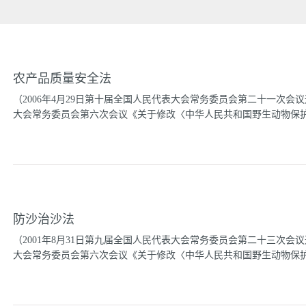
农产品质量安全法
（2006年4月29日第十届全国人民代表大会常务委员会第二十一次会议通
大会常务委员会第六次会议《关于修改〈中华人民共和国野生动物保护法
决定》修正）目 录第一章 总 则第二章 农产品质量安全标
农产品包装和标识第六章 监督检查第七章 法律责任第八章 附
全，维护公众健康，促进农业和农村经济发展，制定本法。第二条 
农业活动中获得的植物、动物、微生物及其产品。本法所称农产品质
防沙治沙法
要求。第三条 县级以上人民政府农业行政主管部门负责农产品质量
照职责分工，负责农产品质量安全的有关工作。第四条 县级以上人
（2001年8月31日第九届全国人民代表大会常务委员会第二十三次会议通
经济和社会发展规划，并安排农产品质量安全经费，用于开展农产品
大会常务委员会第六次会议《关于修改〈中华人民共和国野生动物保护法
领导、协调本行政区域内的农产品质量安全工作，并采取措施，建立
水平。第六条 国务院农业行政主管部门应当设立由有关方面专家组
响农产品质量安全的潜在危害进行风险分析和评估。...
决定》修正）目 录第一章 总 则第二章 防沙治沙规划第三章