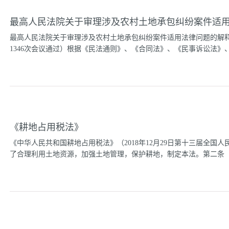
10月26日第十三届全国人民代表大会常务委员会第六次会议《关于
最高人民法院关于审理涉及农村土地承包纠纷案件适
目 录第一章 总 则第二章 有限责任公司的设立和组织机构
限责任公司的特别规定第四节 国有独资公司的特别规定第三章 有
最高人民法院关于审理涉及农村土地承包纠纷案件适用法律问题的解释（
和组织机构第一节 设 立第二节 股东大会第三节 董事会、经理
1346次会议通过）根据《民法通则》、《合同法》、《民事诉讼法》、
别规定第五章 股份有限公司的股份发行和转让第一节 股份发行第
人员的资格和义务第七章 公司债券第八章 公司财务、会计第九章
清算第十一章 ...
《土地管理法》等法律的规定，结合民事审判实践，对审理涉及农村
一、受理与诉讼主体第一条下列涉及农村土地承包民事纠纷，人民法
经营权侵权纠纷；（三）承包经营权流转纠纷；（四）承包地征收补
经济组织成员因未实际取得土地承包经营权提起民事诉讼的，人民法
《耕地占用税法》
济组织成员就用于分配的土地补偿费数额提起民事诉讼的，人民法院
受诉人民法院应当参照最高人民法院《关于适用若干问题的意见》第14
《中华人民共和国耕地占用税法》（2018年12月29日第十三届全
协议，一方当事人向农村土地承包仲裁机构申请仲裁，另一方当事人
了合理利用土地资源，加强土地管理，保护耕地，制定本法。第二条 在
构。但另一方当事人接受仲裁管辖后又起诉的，人民法院不予受理。
内提起诉讼的，人民法院应予受理。第三条承包合同纠纷，以发包方
方式承包本集体经济组织农村土地的农户，以及以其...
内占用耕地建设建筑物、构筑物或者从事非农业建设的单位和个人，
占用税。占用耕地建设农田水利设施的，不缴纳耕地占用税。本法所
占用税以纳税人实际占用的耕地面积为计税依据，按照规定的适用税
积（平方米）乘以适用税额。第四条 耕地占用税的税额如下：（一