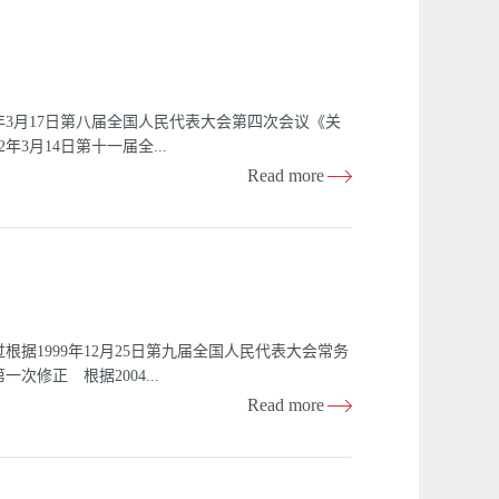
一条 为预防土地沙化，治理沙化土地，维护生态
民共和国境内，从事土地沙化的预防、沙化土地的治
活动所导致的天然沙漠扩张和沙质土壤上植被破坏、
导致的天然沙漠扩张和沙质土壤上植被及覆盖物被破
的土地和具有明显沙化趋势的土地。具体范围，由国
6年3月17日第八届全国人民代表大会第四次会议《关
以下原则：（一）统一规划，因地制宜，分步实施，
3月14日第十一届全...
治理；（三）保护和恢复植被与合理利用自然资源相
Read more
帮助农牧民脱贫致富相结合；（六）国家支持与地方
决定》第二次修正 根据2018年10月26日第十三
和国刑事诉讼法〉的决定》第三次修正）目 录第一
 避第四章 辩护与代理第五章 证 据第六
他规定第二编 立案、侦查和提起公诉第一章 立案
问证人第四节 勘验、检查第五节 搜 查第六
第九节 通 缉第十节 侦查终结第十一节 人民
根据1999年12月25日第九届全国人民代表大会常务
一章 审判组织第二章 第一审程序第一节 公诉
修正 根据2004...
第二审程序第四章 死刑复核程序第五章 审判监督
Read more
讼程序第二章 当事人和解的公诉案件诉讼程序
修改〈中华人民共和国公司法〉的决定》第二次修
修订 根据2013年12月28日第十二届全国人民代表
法〉等七部法律的决定》第三次修正 根据2018年