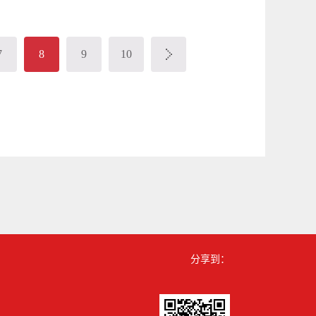
人均耕地超过一亩但不超过二亩的地区，每平方米为
方米为六元至三十元；（四）人均耕地超过三亩的地
省、自治区、直辖市人民政府根据人均耕地面积和经
常务委员会决定，并报全国人民代表大会常务委员会
7
8
9
10
平，不得低于本法所附《各省、自治区、直辖市耕地
分享到：