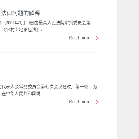
修改〈中华人民共和国公司法〉的决定》第四次修正）
用法律问题的解释
第一节 设 立第二节 组织机构第三节 一人有
限责任公司的股权转让第四章 股份有限公司的设立
2005年3月29日由最高人民法院审判委员会第
第四节 监 事 会第五节 上市公司组织机构的特
《农村土地承包法》、...
二节 股份转让第六章 公司董事、监事、高级管理
Read more
 公司合并、分立、增资、减资第十章 公司解散和
土地承包纠纷案件适用法律的若干问题解释如下：
院应当依法受理：（一）承包合同纠纷；（二）承包
偿费用分配纠纷；（五）承包经营权继承纠纷。集体
院应当告知其向有关行政主管部门申请解决。集体经
不予受理。第二条当事人自愿达成书面仲裁协议的，
5条至第148条的规定处理。当事人未达成书面仲裁
国人民代表大会常务委员会第七次会议通过）第一条 为
提起诉讼的，人民法院应予受理，并书面通知仲裁机
中华人民共和国境...
当事人对仲裁裁决不服并在收到裁决书之日起三十日
Read more
和承包方为当事人。前款所称承包方是指以家庭承包
为耕地占用税的纳税人，应当依照本法规定缴纳耕地
称耕地，是指用于种植农作物的土地。第三条 耕地
额一次性征收，应纳税额为纳税人实际占用的耕地面
）人均耕地不超过一亩的地区（以县、自治县、不设