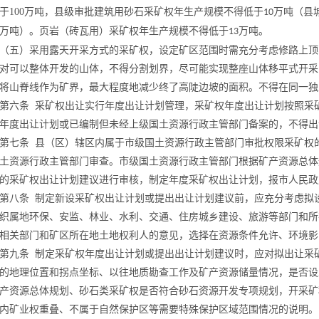
于
100
万吨，县级审批建筑用砂石采矿权年生产规模不得低于
万吨（县
10
万吨）。页岩（砖瓦用）采矿权年生产规模不得低于
万吨。
13
（五）采用露天开采方式的采矿权，设定矿区范围时需充分考虑修路上顶
对可以整体开发的山体，不得分割划界，尽可能实现整座山体移平式开采
将山脊线作为矿界，最大程度地减少终了高陡边坡的面积。不得在同一独
第六条
采矿权出让实行年度出让计划管理，采矿权年度出让计划按照采
年度出让计划或已编制但未经上级国土资源行政主管部门备案的，不得出
第七条
县（区）辖区内属于市级国土资源行政主管部门审批权限采矿权
土资源行政主管部门审查。
市级国土资源行政主管部门根据矿产资源总体
的采矿权出让计划建议进行审核，制定年度采矿权出让计划，报市人民政
第八条
制定新设采矿权出让计划或提出出让计划建议前，应充分考虑拟
织属地环保、安监、林业、
水利、交通、住房城乡建设、旅游
等部门和所
相关部门和矿区所在地土地权利人的意见，选择在资源条件允许、环境影
第九条
制定采矿权年度出让计划
或提出出让计划建议时，应对拟出让采
的地理位置和拐点坐标、以往地质勘查工作及矿产资源储量情况，是否设
产资源总体规划、砂石类采矿权是否符合
砂石资源开发专项规划，开采矿
内矿业权重叠、不属于自然保护区等需要特殊保护区域范围情况的说明。