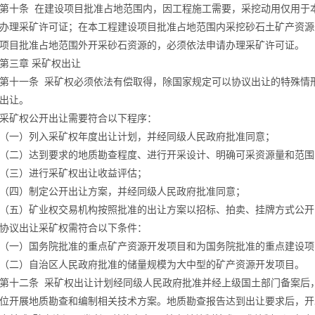
第十条
在建设项目批准占地范围内，因工程施工需要，采挖动用仅用于
办理采矿许可证；在本工程建设项目批准占地范围内采挖砂石土矿产资源
项目批准占地范围外开采砂石资源的，必须依法申请办理采矿许可证。
第三章
采矿权出让
第十一条
采矿权必须依法有偿取得，除国家规定可以协议出让的特殊情
出让。
采矿权公开出让需要符合以下程序：
（一）列入采矿权年度出让计划，并经同级人民政府批准同意；
（二）达到要求的地质勘查程度、进行开采设计、明确可采资源量和范围
（三）进行采矿权出让收益评估；
（四）制定公开出让方案，并经同级人民政府批准同意；
（五）矿业权交易机构按照批准的出让方案以招标、拍卖、挂牌方式公开
协议出让采矿权需符合以下条件：
（一）国务院批准的重点矿产资源开发项目和为国务院批准的重点建设项
（二）自治区人民政府批准的储量规模为大中型的矿产资源开发项目。
第十二条
采矿权出让计划经同级人民政府批准并经上级国土部门备案后
位开展地质勘查和编制相关技术方案。地质勘查报告达到出让要求后，开