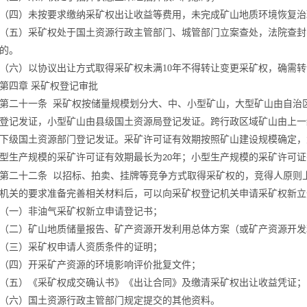
（四）未按要求缴纳采矿权出让收益等费用，未完成矿山地质环境恢复治
（五）采矿权处于国土资源行政主管部门、
城管部门
立案查处，法院查封
的。
（六）以协议出让方式取得采矿权未满
10
年不得转让变更采矿权，确需转
第四章
采矿权登记审批
第二十
一条
采矿权按储量规模划分大、中、小型矿山，大型矿山由自治
登记发证，小型矿山由县级国土资源局登记发证。跨行政区域矿山由上一
下级国土资源部门登记发证。采矿许可证有效期按照矿山建设规模确定，
型生产规模的采矿许可证有效期最长为
年；小型生产规模的采矿许可证
20
第二十二条
以招标、拍卖、挂牌等竞争方式取得采矿权的，竞得人原则
机关的要求准备完善相关材料后，可以向采矿权登记机关申请采矿权新立
（一）非油气采矿权新立申请登记书；
（二）矿山地质储量报告、矿产资源开发利用总体方案（或矿产资源开发
（三）采矿权申请人资质条件的证明；
（四）开采矿产资源的环境影响评价批复文件；
（五）
《采矿权成交确认书》《出让合同》及缴清采矿权出让收益凭证；
（六）国土资源行政主管部门规定提交的其他资料。