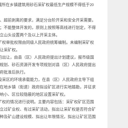
城所在乡镇建筑用砂石采矿权最低生产规模不得低于
20
、超前剥离的要求，满足分台阶开采和安全开采需要。
；不能整体开发的，原则上按照等高线进行划定，不得
立山头设置两个及以上开采主体。
矿权审批权限由同级人民政府统筹编制。未编制采矿权
让采矿权。
的出让，由县（区）人民政府提出计划建议，报市级国
规划
、
砂石资源开发专项规划
对县（区）人民政府提出
府批准后执行。
设采区的环境承载能力，在
县（区）人民政府主导下组
在地乡镇（街道）政府拟设矿区进行实地踏勘，并征求
响小、区位较隐蔽的地区设置采矿权。
矿权的情况进行说明。主要内容包括：采矿权矿区范围
立过矿业权、有过采矿活动，拟出让采矿权是否符合矿
种及矿山建设规模、拟出让年限情况，拟出让矿区范围