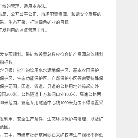
矿权的管理，适用本办法。
布局、公开公平公正、市场配置资源、和谐安全发展的
采、生态开采，打造绿色矿业的目标。
开发利用
的监督管理工作。
发专项规划。
采矿权设置总数应符合矿产资源总体规划
指标数
。
含
县级）批准的饮用水水源地保护区、基本农田保护
保护区、
生态功能保护区
、自然保护小区等需要特殊保
保护范围，
国道、省道、县道的公路用地外缘起向外
周围
200
米
，
公路隧道上方和洞口外
100
米
，
高速公路两
00
米范围，管道专用隧道中心线
米范围
不得
设置
采
1000
发利用、安全生产条件、生态环境保护与治理，以及矿
范围。
。其中，市级审批建筑用砂石采矿权年生产规模不得低