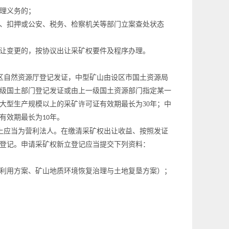
理义务的；
、扣押或公安、税务、检察机关等部门立案查处状态
让变更的，按协议出让采矿权要件及程序办理。
区自然资源厅登记发证，
中型矿山由设区市国土资源局
级国土部门登记发证或由上一级国土资源部门指定某一
大型生产规模以上的采矿许可证有效期最长为
30
年；中
有效期最长为
年。
10
上应当为营利法人
。
在缴清采矿权出让收益、按照发证
登记。申请采矿权新立登记应当提交下列资料：
利用方案、矿山地质环境恢复治理与土地复垦方案）；