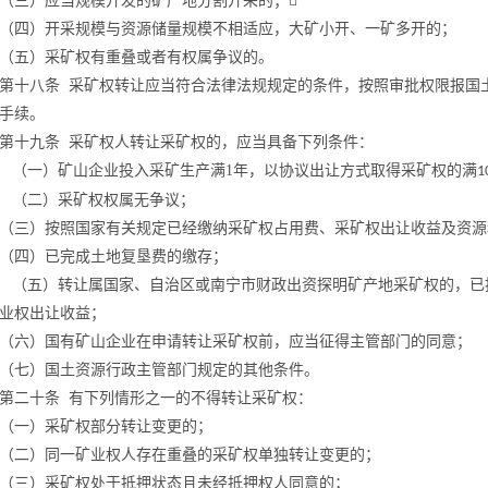
（三）应当规模开发的矿产地分割开采的；

（四）开采规模与资源储量规模不相适应，大矿小开、一矿多开的；
（五）采矿权有重叠或者有权属争议的。
第十八条
采矿权转让应当符合法律法规规定的条件，按照审批权限报国
手续
。
第十九条
采矿权人转让采矿权的，应当具备下列条件：
（一）矿山企业投入采矿生产满
1
年，以协议出让方式取得采矿权的满
1
（二）采矿权权属无争议；
（三）按照国家有关规定已经缴纳采矿权占用费、采矿权出让收益及资源
（四）已完成土地复垦费的缴存；
（五）转让属国家、自治区或南宁市财政出资探明矿产地采矿权的，已
业权出让收益；
（六）国有矿山企业在申请转让采矿权前，应当征得主管部门的同意；
（七）国土资源行政主管部门规定的其他条件。
第二十条
有下列情形之一的不得转让采矿权：
（一）采矿权部分转让变更的；
（二）同一矿业权人存在重叠的采矿权单独转让变更的；
（三）采矿权处于抵押状态且未经抵押权人同意的；