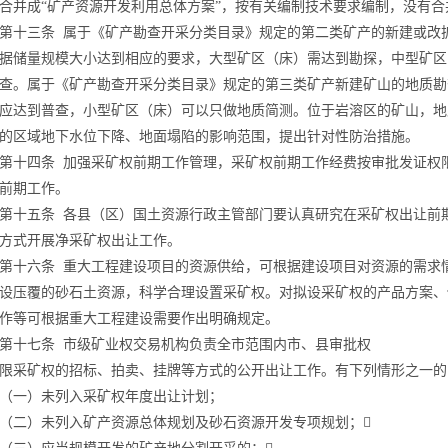
合并成
“矿产资源开发利用总体方案”，按有关编制技术要求编制，没有
第十三条
属于《矿产勘查开采分类目录》规定的第二类矿产的新建或改
据储量规模大小达到相应的要求，大型矿区（床）需达到勘探，中型矿区
查。属于《矿产勘查开采分类目录》规定的第三类矿产新建矿山的地质勘
应达到普查，小型矿区（床）可以只做地质简测。位于岩溶区的矿山，地
的区域地下水位下降、地面塌陷的影响范围，提出针对性防治措施。
第十四条
加强采矿权前期工作管理，采矿权前期工作经费按审批发证权
前期工作。
第十五条
各县（区）国土资源行政主管部门要认真研究在采矿权出让前
方式开展净采矿权出让工作。
第十六条
重大工程建设项目的资源供给，可根据建设项目对资源的需求
设压覆的砂石土资源，科学合理设置采矿权。对拟设采矿权的产品方案、
作等可根据重大工程建设需要作出明确规定。
第十七条
市级矿业权交易机构负责全市范围内市、县审批权
限采矿权的招标、拍卖、挂牌等方式的公开出让工作。
有下列情形之一的
（一）未列入采矿权年度出让计划；
（二）未列入矿产资源总体规划及
砂石资源开发专项规划
；
