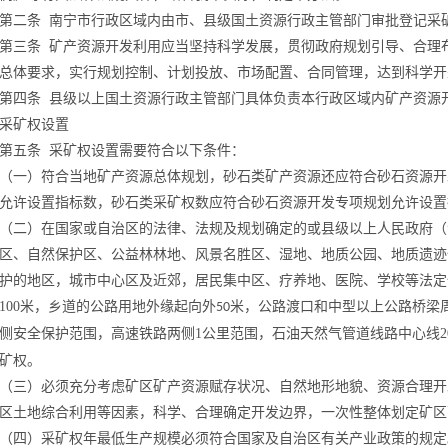
第二条
南宁市行政区域内由市、县级国土资源行政主管部门审批登记采
第三条
矿产资源开发利用应当坚持科学发展，贯彻政府规划引导、合理
总体要求，实行规划控制、计划投放、市场配置、合同管理，达到科学开
第四条
县级以上国土资源行政主管部门具体负责本行政区域内
矿产资源
采矿权设置
第五条
采矿权设置需要符合以下条件：
（一）符合当地矿产资源总体规划，砂石类矿产资源还应符合砂石资源开
允许设置指标数，砂石类采矿权数应符合
砂石资源开发专项规划
允许设置
（二）
在国家或自治区
的
法律、法规及规划确定的或县级以上人民政府（
区、自然保护区、公益林
林地
、风景名胜区、
湿地、
地质公园、
地质遗迹
护的地区，
城市中心区及近郊，居民集中区、疗养地、医院、学校
等法定
100
米，乡道的公路用地外缘起向外
米，
公路渡口和中型以上公路桥梁
50
侧
安全保护范围，
高速铁路两侧
1
公里
范围
，石油天然气管道线路中心线
2
矿权
。
（三）必须充分考虑矿区矿产资源赋存状况、自然地形地貌、资源合理开
区土地综合利用等因素，科学、合理确定开发边界，一次性整体划定矿区
（四）采矿权年最低生产规模必须符合国家及自治区有关产业政策的规定