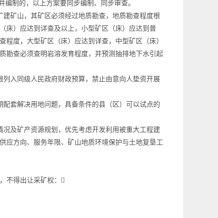
合并编制的，以上方案要同步编制、同步审查。
扩建矿山，其矿区必须经过地质勘查，地质勘查程度根
（床）应达到详查及以上，小型矿区（床）应达到普
查程度，大型矿区（床）应达到详查，中型矿区（床）
质勘查必须查明岩溶发育程度，并预测抽排地下水引起
限列入同级人民政府财政预算，禁止由意向人垫资开展
期配套解决用地问题，具备条件的县（区）可以试点的
情况及矿产资源规划，优先考虑开发利用被重大工程建
供应方向、服务年限、矿山地质环境保护与土地复垦工
，不得出让采矿权：
