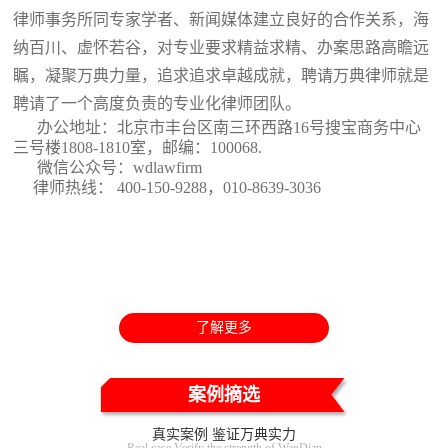
律师事务所同专家学者、新闻媒体建立良好的合作关系，海
纳百川、虚怀若谷，对专业要求精益求精、办案思路高瞻远
瞩，凝聚万典力量，追求追求卓越成就，聘请万典律师就是
聘请了一个高度负责的专业化律师团队。
办公地址：北京市丰台区南三环西路16号搜宝商务中心
三号楼1808-1810室
，邮编：100068.
微信公众号：wdlawfirm
律师热线： 400-150-9288，010-8639-3036
了解更多
案例摘选
真实案例 鉴证万典实力
Real case Verify the strength of WanDian