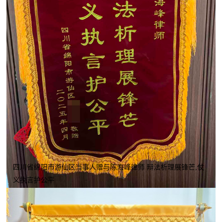
四川省绵阳市游仙区当事人赠与陈海峰律师 辩法析理展锋芒,仗
义执言护公平