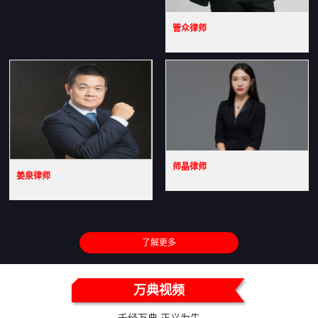
管众律师
师晶律师
姜泉律师
了解更多
万典视频