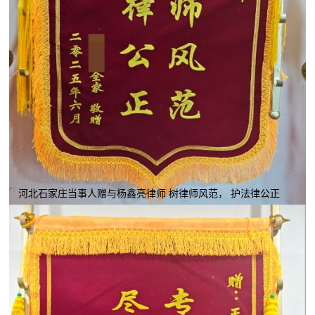
河北石家庄当事人赠与杨鑫亮律师 树律师风范， 护法律公正