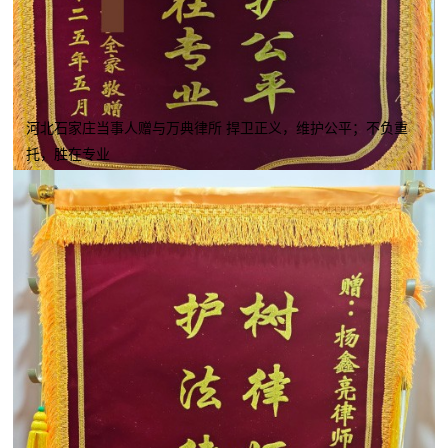
河北石家庄当事人赠与万典律所 捍卫正义，维护公平；不负重
托，胜在专业