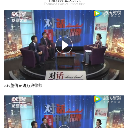
千经万典 正义为先
Thousand classics Justice first
cctv董倩专访万典律师