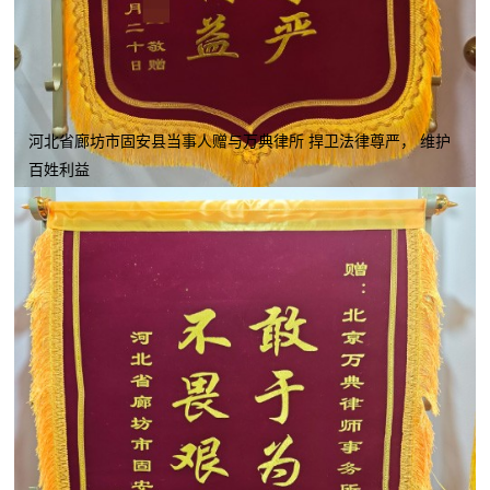
河北省廊坊市固安县当事人赠与万典律所 捍卫法律尊严， 维护
百姓利益