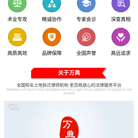
术业专攻
精诚协作
专家会诊
深查真相
高质高效
品牌保障
全国声誉
高远追求
关于万典
全国知名土地拆迁律师机构 老百姓放心的法律服务平台
National well-known land demolition lawyers Legal service platform for people to rest
assured