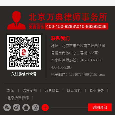
联系我们
地址：
北京市丰台区南三环西路16
号搜宝商务中心三号楼1808室
24小时律师热线：010-8639-3036
400-150-9288
关注微信公众号
电子邮件：15810784790@163.com
新闻
选登案例
万典讲堂
联系我们
专业服务
北京拆迁律师
返回顶部