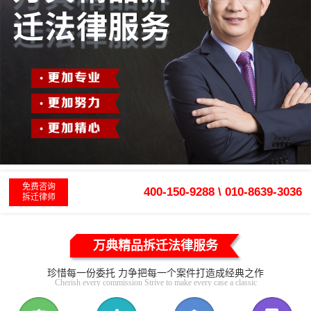
免费咨询
400-150-9288 \ 010-8639-3036
拆迁律师
万典精品拆迁法律服务
珍惜每一份委托 力争把每一个案件打造成经典之作
Cherish every commission Strive to make every case a classic