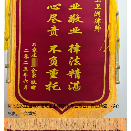
河北石家庄当事人赠与王卫洲律师 专业敬业，律法精湛；尽心
尽责，不负重托