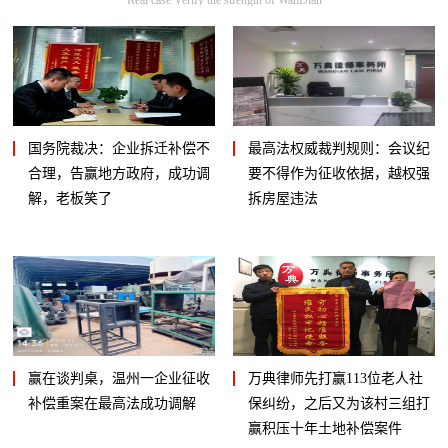
国务院裁决：企业拆迁补偿不
最高法权威裁判规则：会议纪
合理，告赢地方政府，成功调
要不得作为征收依据，越权强
解，老板笑了
拆房屋违法
赢在谈判桌，温州一企业征收
万典律师先打赢113位老人社
补偿重案在最高法成功调解
保纠纷，之后又为该村三组打
赢积压十年土地补偿案件