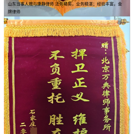
山东当事人赠与康静律师 法务精英，业务精湛；经验丰富，金
牌律师