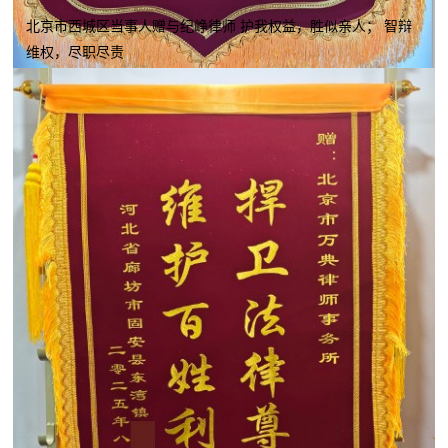
北京市西城区当事人赠与纪峥律师 护我权益，胜似亲人； 智辩
维权，尽职尽责