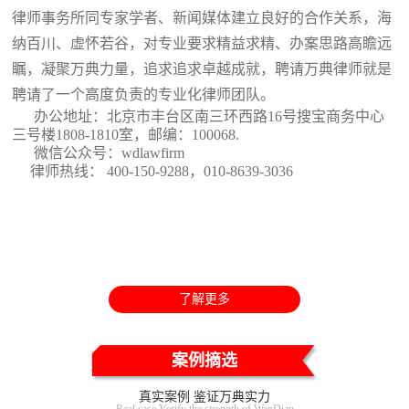
律师事务所同专家学者、新闻媒体建立良好的合作关系，海
纳百川、虚怀若谷，对专业要求精益求精、办案思路高瞻远
瞩，凝聚万典力量，追求追求卓越成就，聘请万典律师就是
聘请了一个高度负责的专业化律师团队。
办公地址：北京市丰台区南三环西路16号搜宝商务中心
三号楼1808-1810室
，邮编：100068.
微信公众号：wdlawfirm
律师热线： 400-150-9288，010-8639-3036
了解更多
案例摘选
真实案例 鉴证万典实力
Real case Verify the strength of WanDian