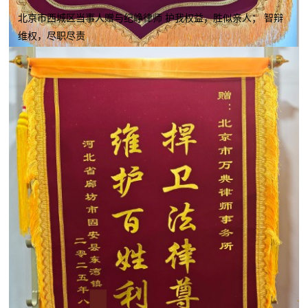
北京市西城区当事人赠与纪峥律师 护我权益，胜似亲人； 智辩
维权，尽职尽责