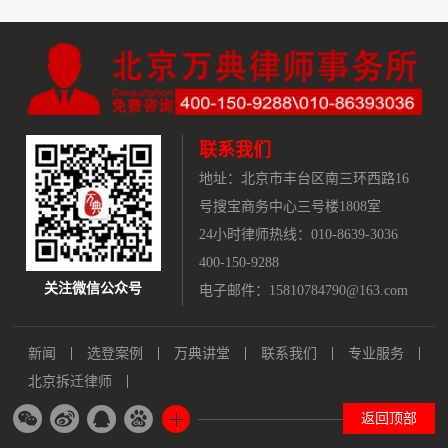
联系我们
地址：
北京市丰台区南三环西路16
号搜宝商务中心三号楼1808室
24小时律师热线：010-8639-3036
400-150-9288
关注微信公众号
电子邮件：15810784790@163.com
新闻
选登案例
万典讲堂
联系我们
专业服务
北京拆迁律师
返回顶部