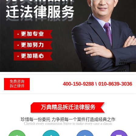
免费咨询
400-150-9288 \ 010-8639-3036
拆迁律师
万典精品拆迁法律服务
珍惜每一份委托 力争把每一个案件打造成经典之作
Cherish every commission Strive to make every case a classic