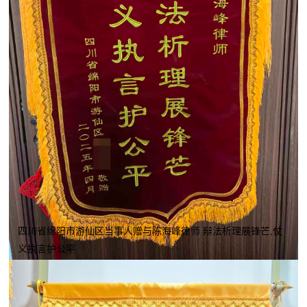
四川省绵阳市游仙区当事人赠与陈海峰律师 辩法析理展锋芒,仗
义执言护公平