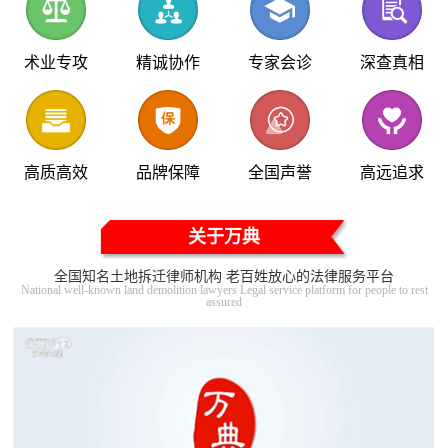
术业专攻
精诚协作
专家会诊
深查真相
高质高效
品牌保障
全国声誉
高远追求
关于万典
全国知名土地拆迁律师机构 老百姓放心的法律服务平台
National well-known land demolition lawyers Legal service platform for people to rest
assured