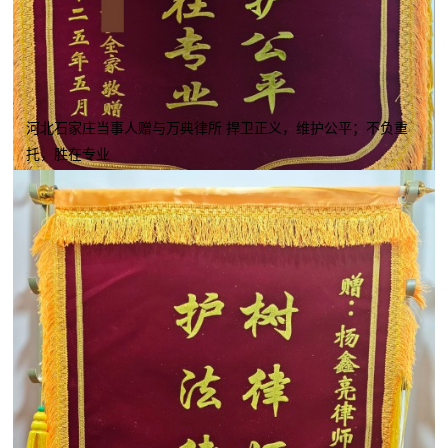
河北石家庄当事人赠与万典律所 捍卫正义，维护公平；不负重
托，胜在专业