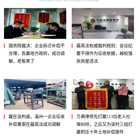
国务院裁决：企业拆迁补偿不
最高法权威裁判规则：会议纪
合理，告赢地方政府，成功调
要不得作为征收依据，越权强
解，老板笑了
拆房屋违法
赢在谈判桌，温州一企业征收
万典律师先打赢113位老人社
补偿重案在最高法成功调解
保纠纷，之后又为该村三组打
赢积压十年土地补偿案件