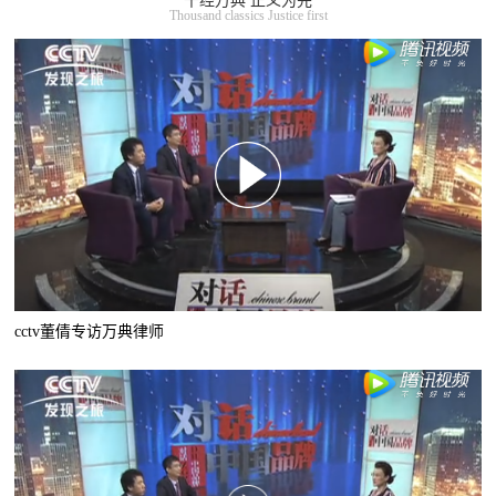
千经万典 正义为先
Thousand classics Justice first
cctv董倩专访万典律师