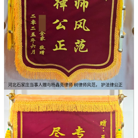
河北石家庄当事人赠与杨鑫亮律师 树律师风范， 护法律公正