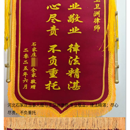
河北石家庄当事人赠与王卫洲律师 专业敬业，律法精湛；尽心
尽责，不负重托