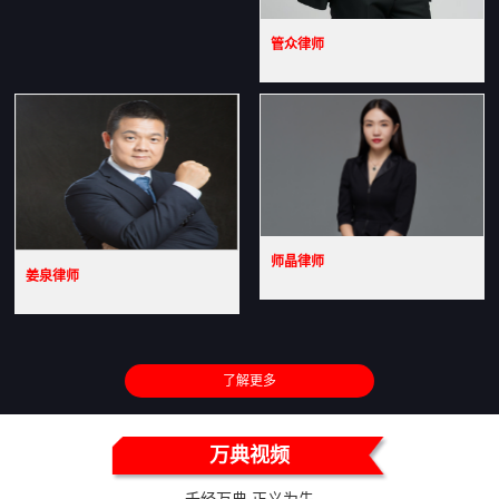
管众律师
师晶律师
姜泉律师
了解更多
万典视频