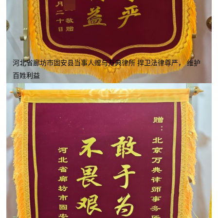
河北省廊坊市固安县当事人赠与万典律所 捍卫法律尊严， 维护
百姓利益