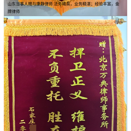
山东当事人赠与康静律师 法务精英，业务精湛；经验丰富，金
牌律师