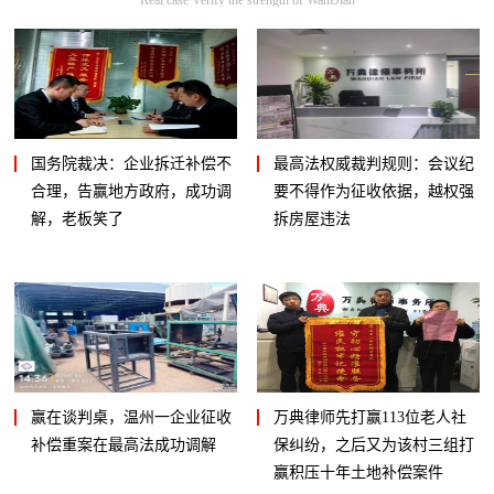
国务院裁决：企业拆迁补偿不
最高法权威裁判规则：会议纪
合理，告赢地方政府，成功调
要不得作为征收依据，越权强
解，老板笑了
拆房屋违法
赢在谈判桌，温州一企业征收
万典律师先打赢113位老人社
补偿重案在最高法成功调解
保纠纷，之后又为该村三组打
赢积压十年土地补偿案件