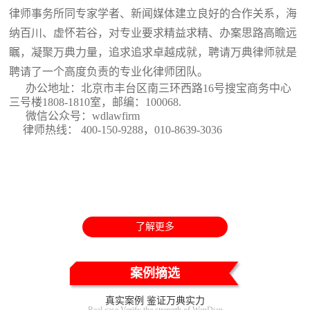
律师事务所同专家学者、新闻媒体建立良好的合作关系，海
纳百川、虚怀若谷，对专业要求精益求精、办案思路高瞻远
瞩，凝聚万典力量，追求追求卓越成就，聘请万典律师就是
聘请了一个高度负责的专业化律师团队。
办公地址：北京市丰台区南三环西路16号搜宝商务中心
三号楼1808-1810室
，邮编：100068.
微信公众号：wdlawfirm
律师热线： 400-150-9288，010-8639-3036
了解更多
案例摘选
真实案例 鉴证万典实力
Real case Verify the strength of WanDian