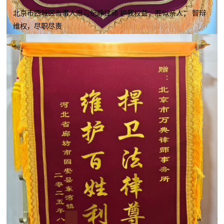
北京市西城区当事人赠与纪峥律师 护我权益，胜似亲人； 智辩
维权，尽职尽责