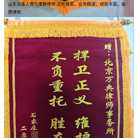
山东当事人赠与康静律师 法务精英，业务精湛；经验丰富，金
牌律师