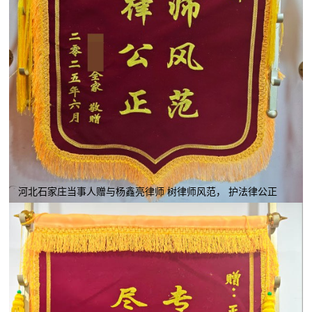
河北石家庄当事人赠与杨鑫亮律师 树律师风范， 护法律公正