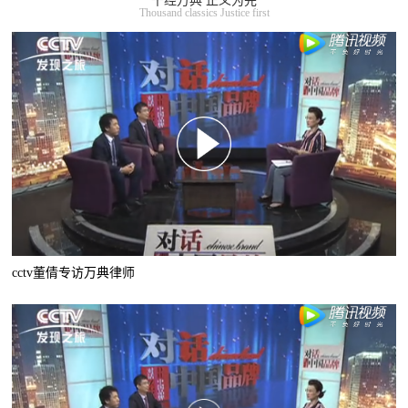
千经万典 正义为先
Thousand classics Justice first
cctv董倩专访万典律师