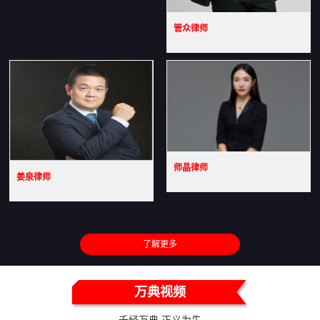
管众律师
师晶律师
姜泉律师
了解更多
万典视频