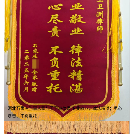
河北石家庄当事人赠与王卫洲律师 专业敬业，律法精湛；尽心
尽责，不负重托