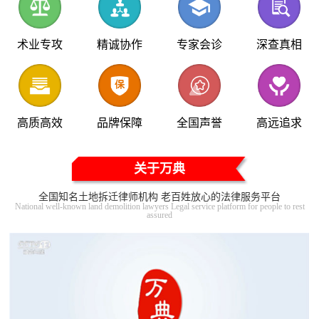
术业专攻
精诚协作
专家会诊
深查真相
高质高效
品牌保障
全国声誉
高远追求
关于万典
全国知名土地拆迁律师机构 老百姓放心的法律服务平台
National well-known land demolition lawyers Legal service platform for people to rest
assured