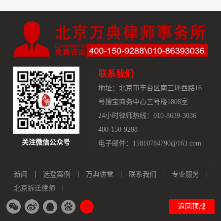
联系我们
地址：
北京市丰台区南三环西路16
号搜宝商务中心三号楼1808室
24小时律师热线：010-8639-3036
400-150-9288
关注微信公众号
电子邮件：15810784790@163.com
新闻
选登案例
万典讲堂
联系我们
专业服务
北京拆迁律师
返回顶部