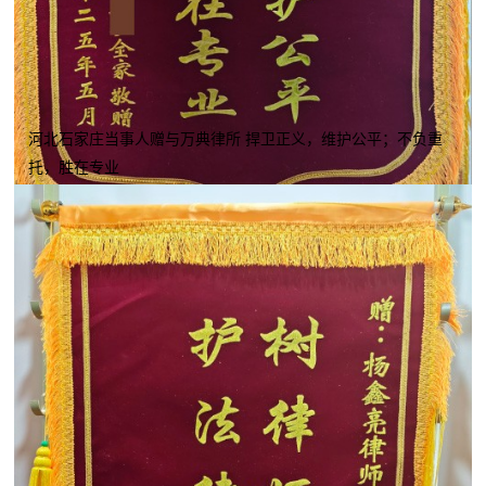
河北石家庄当事人赠与万典律所 捍卫正义，维护公平；不负重
托，胜在专业