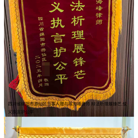
四川省绵阳市游仙区当事人赠与陈海峰律师 辩法析理展锋芒,仗
义执言护公平