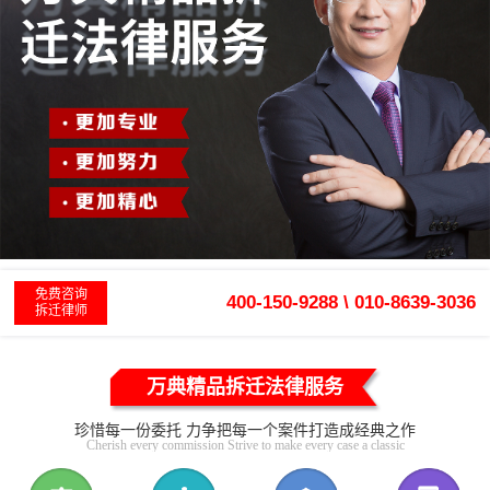
免费咨询
400-150-9288 \ 010-8639-3036
拆迁律师
万典精品拆迁法律服务
珍惜每一份委托 力争把每一个案件打造成经典之作
Cherish every commission Strive to make every case a classic