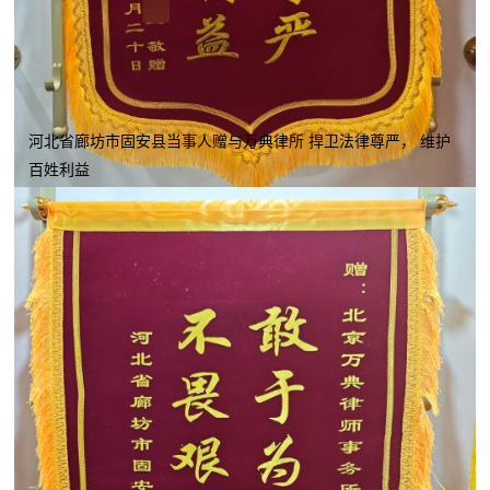
河北省廊坊市固安县当事人赠与万典律所 捍卫法律尊严， 维护
百姓利益