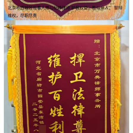
北京市西城区当事人赠与纪峥律师 护我权益，胜似亲人； 智辩
维权，尽职尽责