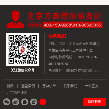
联系我们
地址：
北京市丰台区南三环西路16
号搜宝商务中心三号楼1808室
24小时律师热线：010-8639-3036
400-150-9288
关注微信公众号
电子邮件：15810784790@163.com
新闻
选登案例
万典讲堂
联系我们
专业服务
北京拆迁律师
返回顶部