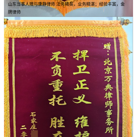
山东当事人赠与康静律师 法务精英，业务精湛；经验丰富，金
牌律师