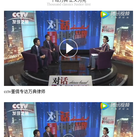
千经万典 正义为先
Thousand classics Justice first
cctv董倩专访万典律师