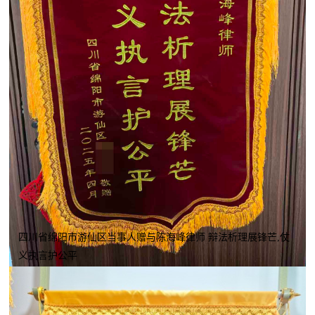
四川省绵阳市游仙区当事人赠与陈海峰律师 辩法析理展锋芒,仗
义执言护公平