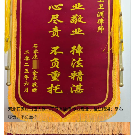
河北石家庄当事人赠与王卫洲律师 专业敬业，律法精湛；尽心
尽责，不负重托