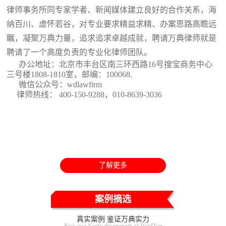
律师事务所同专家学者、新闻媒体建立良好的合作关系，海
纳百川、虚怀若谷，对专业要求精益求精、办案思路高瞻远
瞩，凝聚万典力量，追求追求卓越成就，聘请万典律师就是
聘请了一个高度负责的专业化律师团队。
办公地址：北京市丰台区南三环西路16号搜宝商务中心
三号楼1808-1810室
，邮编：100068.
微信公众号：wdlawfirm
律师热线： 400-150-9288，010-8639-3036
了解更多
案例摘选
真实案例 鉴证万典实力
Real case Verify the strength of WanDian