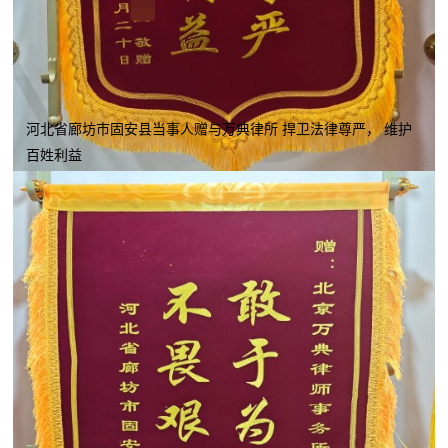
河北省廊坊市固安县当事人赠与万典律所 捍卫法律尊严， 维护
百姓利益