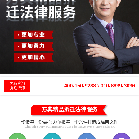
免费咨询
400-150-9288 \ 010-8639-3036
拆迁律师
万典精品拆迁法律服务
珍惜每一份委托 力争把每一个案件打造成经典之作
Cherish every commission Strive to make every case a classic