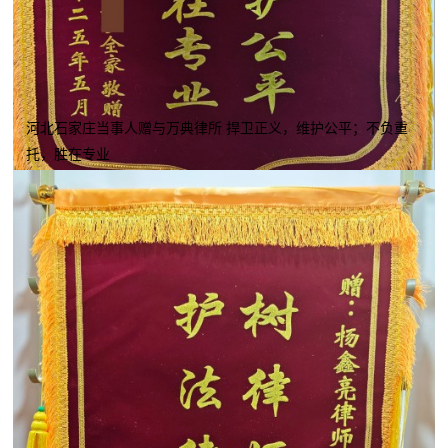
河北石家庄当事人赠与万典律所 捍卫正义，维护公平；不负重
托，胜在专业