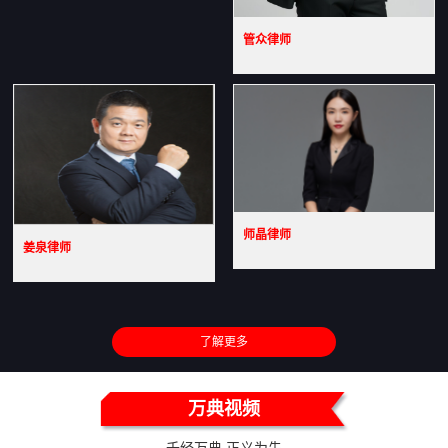
管众律师
师晶律师
姜泉律师
了解更多
万典视频