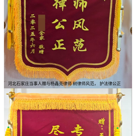
河北石家庄当事人赠与杨鑫亮律师 树律师风范， 护法律公正