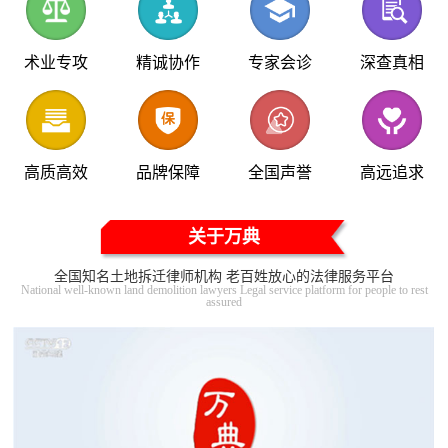
术业专攻
精诚协作
专家会诊
深查真相
高质高效
品牌保障
全国声誉
高远追求
关于万典
全国知名土地拆迁律师机构 老百姓放心的法律服务平台
National well-known land demolition lawyers Legal service platform for people to rest
assured