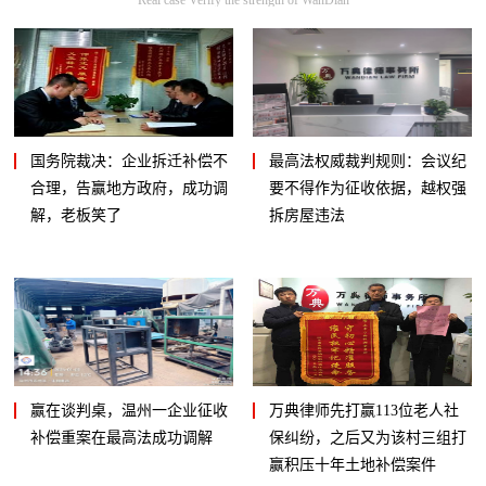
国务院裁决：企业拆迁补偿不
最高法权威裁判规则：会议纪
合理，告赢地方政府，成功调
要不得作为征收依据，越权强
解，老板笑了
拆房屋违法
赢在谈判桌，温州一企业征收
万典律师先打赢113位老人社
补偿重案在最高法成功调解
保纠纷，之后又为该村三组打
赢积压十年土地补偿案件