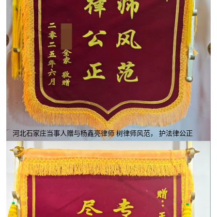
河北石家庄当事人赠与杨鑫亮律师 树律师风范， 护法律公正