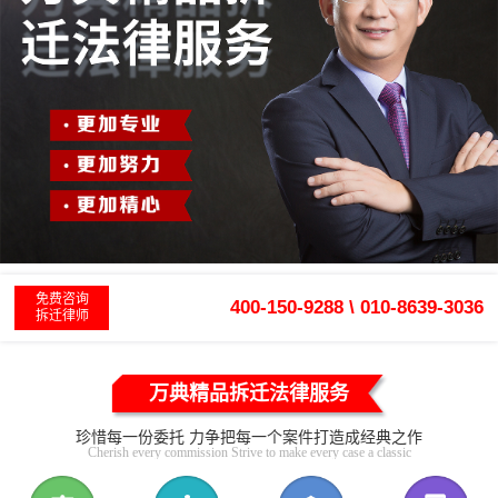
免费咨询
400-150-9288 \ 010-8639-3036
拆迁律师
万典精品拆迁法律服务
珍惜每一份委托 力争把每一个案件打造成经典之作
Cherish every commission Strive to make every case a classic