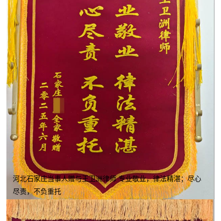
河北石家庄当事人赠与王卫洲律师 专业敬业，律法精湛；尽心
尽责，不负重托