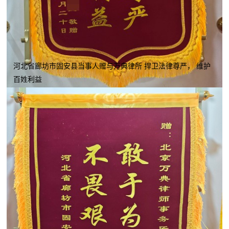
河北省廊坊市固安县当事人赠与万典律所 捍卫法律尊严， 维护
百姓利益