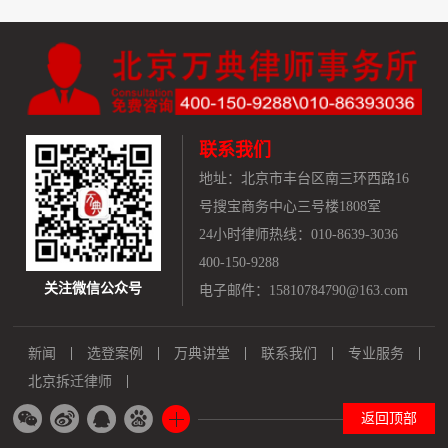
联系我们
地址：
北京市丰台区南三环西路16
号搜宝商务中心三号楼1808室
24小时律师热线：010-8639-3036
400-150-9288
关注微信公众号
电子邮件：15810784790@163.com
新闻
选登案例
万典讲堂
联系我们
专业服务
北京拆迁律师
返回顶部