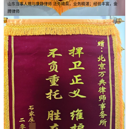
山东当事人赠与康静律师 法务精英，业务精湛；经验丰富，金
牌律师