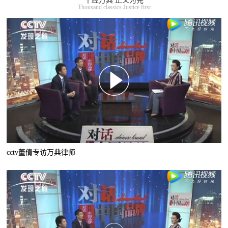
千经万典 正义为先
Thousand classics Justice first
cctv董倩专访万典律师