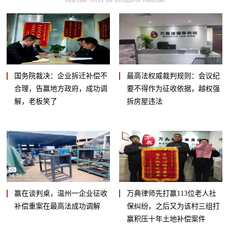
国务院裁决：企业拆迁补偿不
最高法权威裁判规则：会议纪
合理，告赢地方政府，成功调
要不得作为征收依据，越权强
解，老板笑了
拆房屋违法
赢在谈判桌，温州一企业征收
万典律师先打赢113位老人社
补偿重案在最高法成功调解
保纠纷，之后又为该村三组打
赢积压十年土地补偿案件