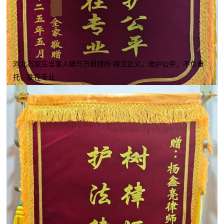
河北石家庄当事人赠与万典律所 捍卫正义，维护公平；不负重
托，胜在专业