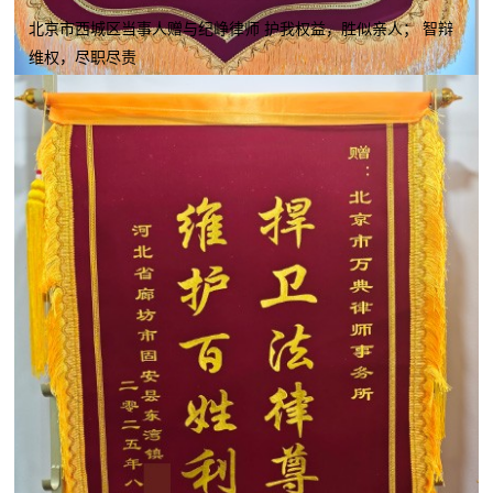
北京市西城区当事人赠与纪峥律师 护我权益，胜似亲人； 智辩
维权，尽职尽责