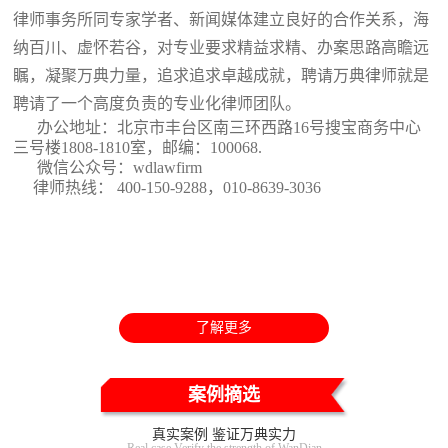
律师事务所同专家学者、新闻媒体建立良好的合作关系，海
纳百川、虚怀若谷，对专业要求精益求精、办案思路高瞻远
瞩，凝聚万典力量，追求追求卓越成就，聘请万典律师就是
聘请了一个高度负责的专业化律师团队。
办公地址：北京市丰台区南三环西路16号搜宝商务中心
三号楼1808-1810室
，邮编：100068.
微信公众号：wdlawfirm
律师热线： 400-150-9288，010-8639-3036
了解更多
案例摘选
真实案例 鉴证万典实力
Real case Verify the strength of WanDian