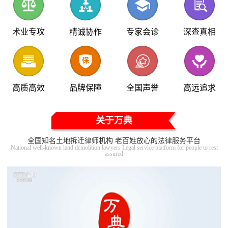
术业专攻
精诚协作
专家会诊
深查真相
高质高效
品牌保障
全国声誉
高远追求
关于万典
全国知名土地拆迁律师机构 老百姓放心的法律服务平台
National well-known land demolition lawyers Legal service platform for people to rest
assured