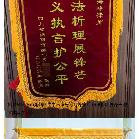
四川省绵阳市游仙区当事人赠与陈海峰律师 辩法析理展锋芒,仗
义执言护公平