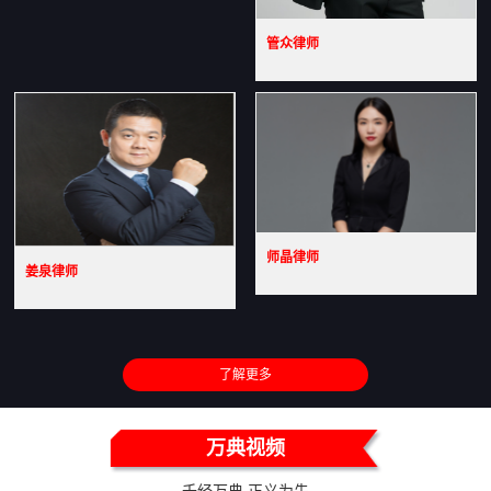
管众律师
师晶律师
姜泉律师
了解更多
万典视频