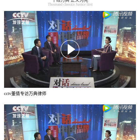
千经万典 正义为先
Thousand classics Justice first
cctv董倩专访万典律师