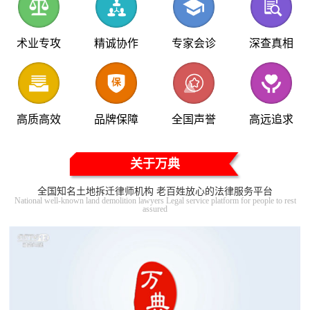
术业专攻
精诚协作
专家会诊
深查真相
高质高效
品牌保障
全国声誉
高远追求
关于万典
全国知名土地拆迁律师机构 老百姓放心的法律服务平台
National well-known land demolition lawyers Legal service platform for people to rest
assured