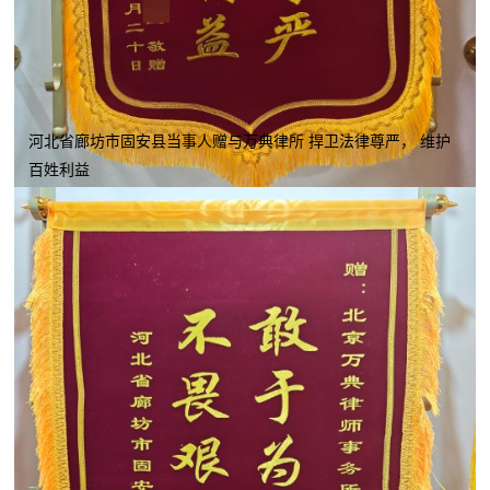
河北省廊坊市固安县当事人赠与万典律所 捍卫法律尊严， 维护
百姓利益