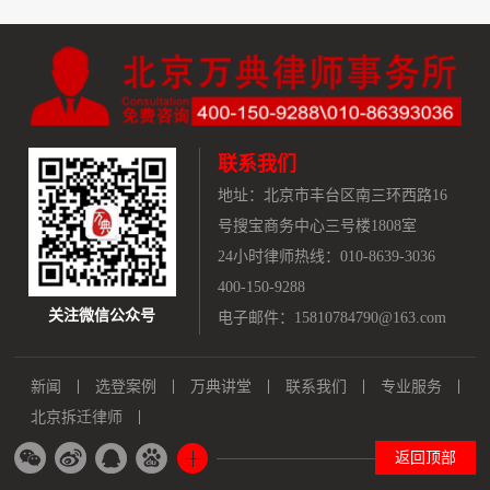
联系我们
地址：
北京市丰台区南三环西路16
号搜宝商务中心三号楼1808室
24小时律师热线：010-8639-3036
400-150-9288
关注微信公众号
电子邮件：15810784790@163.com
新闻
选登案例
万典讲堂
联系我们
专业服务
北京拆迁律师
返回顶部