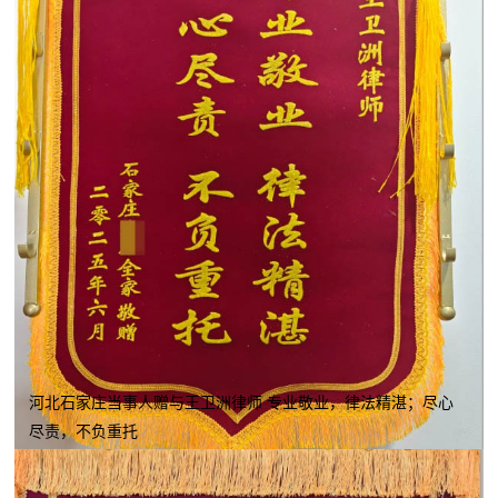
河北石家庄当事人赠与王卫洲律师 专业敬业，律法精湛；尽心
尽责，不负重托