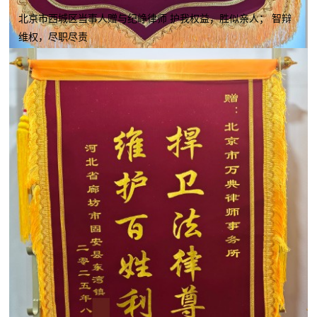
北京市西城区当事人赠与纪峥律师 护我权益，胜似亲人； 智辩
维权，尽职尽责