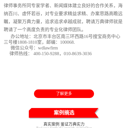
律师事务所同专家学者、新闻媒体建立良好的合作关系，海
纳百川、虚怀若谷，对专业要求精益求精、办案思路高瞻远
瞩，凝聚万典力量，追求追求卓越成就，聘请万典律师就是
聘请了一个高度负责的专业化律师团队。
办公地址：北京市丰台区南三环西路16号搜宝商务中心
三号楼1808-1810室
，邮编：100068.
微信公众号：wdlawfirm
律师热线： 400-150-9288，010-8639-3036
了解更多
案例摘选
真实案例 鉴证万典实力
Real case Verify the strength of WanDian