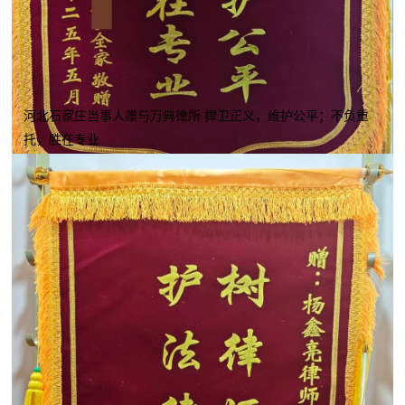
河北石家庄当事人赠与万典律所 捍卫正义，维护公平；不负重
托，胜在专业