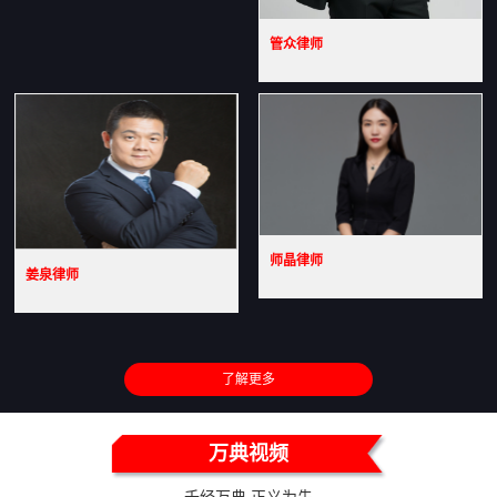
管众律师
师晶律师
姜泉律师
了解更多
万典视频