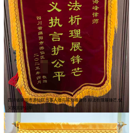
四川省绵阳市游仙区当事人赠与陈海峰律师 辩法析理展锋芒,仗
义执言护公平