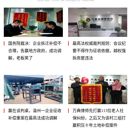
国务院裁决：企业拆迁补偿不
最高法权威裁判规则：会议纪
合理，告赢地方政府，成功调
要不得作为征收依据，越权强
解，老板笑了
拆房屋违法
赢在谈判桌，温州一企业征收
万典律师先打赢113位老人社
补偿重案在最高法成功调解
保纠纷，之后又为该村三组打
赢积压十年土地补偿案件