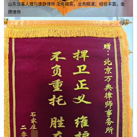
山东当事人赠与康静律师 法务精英，业务精湛；经验丰富，金
牌律师