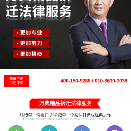
免费咨询
400-150-9288 \ 010-8639-3036
拆迁律师
万典精品拆迁法律服务
珍惜每一份委托 力争把每一个案件打造成经典之作
Cherish every commission Strive to make every case a classic