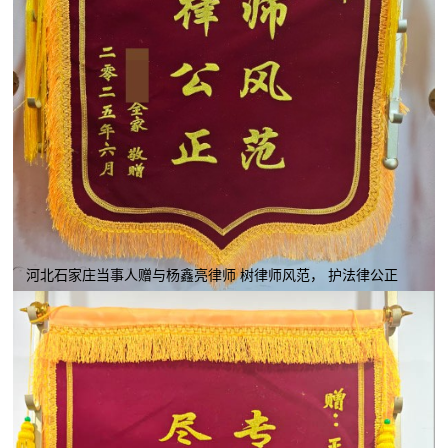
河北石家庄当事人赠与杨鑫亮律师 树律师风范， 护法律公正