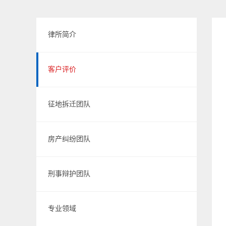
律所简介
客户评价
征地拆迁团队
房产纠纷团队
刑事辩护团队
专业领域