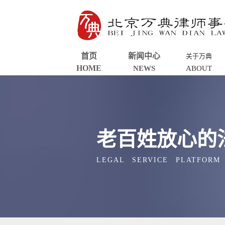
首页
新闻中心
关于万典
HOME
NEWS
ABOUT
老百姓放心的
LEGAL SERVICE PLATFORM