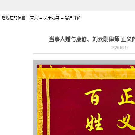
您现在的位置：
首页
→
关于万典
→
客户评价
当事人赠与康静、刘云刚律师 正义
2026-03-17