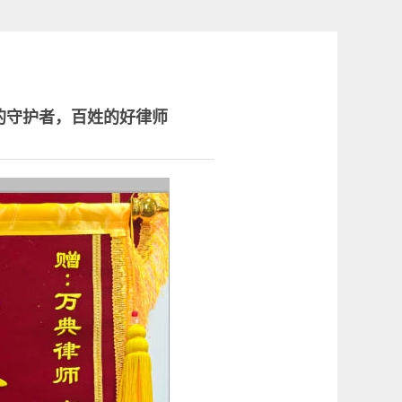
的守护者，百姓的好律师