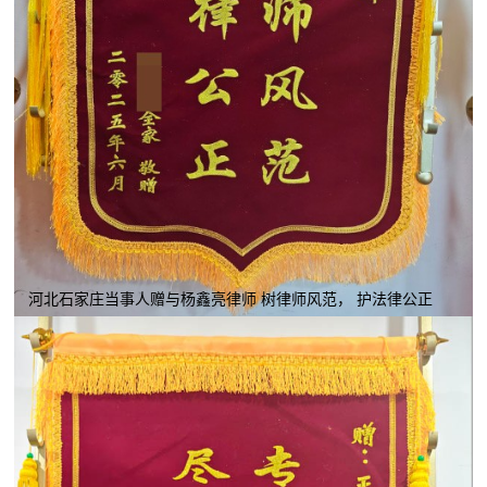
河北石家庄当事人赠与杨鑫亮律师 树律师风范， 护法律公正