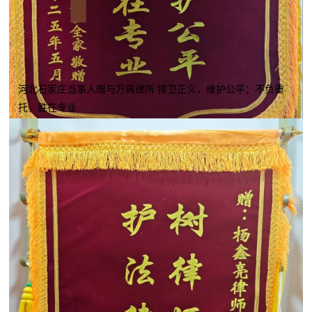
河北石家庄当事人赠与万典律所 捍卫正义，维护公平；不负重
托，胜在专业