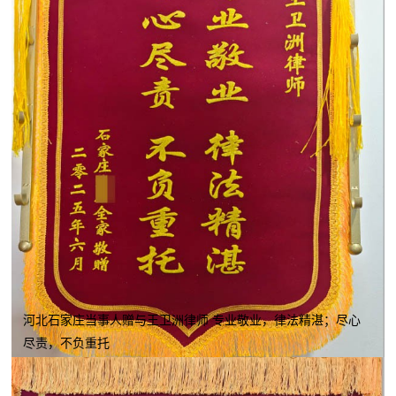
河北石家庄当事人赠与王卫洲律师 专业敬业，律法精湛；尽心
尽责，不负重托