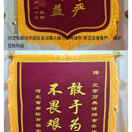
河北省廊坊市固安县当事人赠与万典律所 捍卫法律尊严， 维护
百姓利益