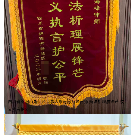
四川省绵阳市游仙区当事人赠与陈海峰律师 辩法析理展锋芒,仗
义执言护公平