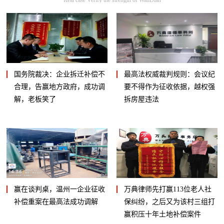
国务院裁决：企业拆迁补偿不
最高法权威裁判规则：会议纪
合理，告赢地方政府，成功调
要不得作为征收依据，越权强
解，老板笑了
拆房屋违法
赢在谈判桌，温州一企业征收
万典律师先打赢113位老人社
补偿重案在最高法成功调解
保纠纷，之后又为该村三组打
赢积压十年土地补偿案件