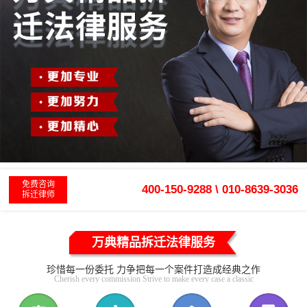
免费咨询
400-150-9288 \ 010-8639-3036
拆迁律师
万典精品拆迁法律服务
珍惜每一份委托 力争把每一个案件打造成经典之作
Cherish every commission Strive to make every case a classic