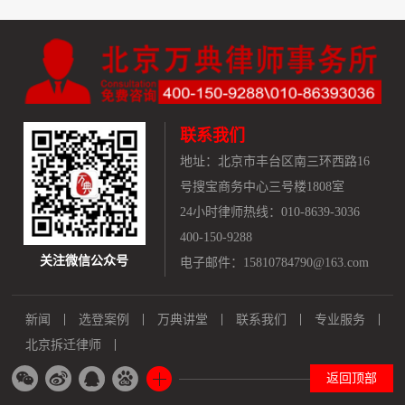
联系我们
地址：
北京市丰台区南三环西路16
号搜宝商务中心三号楼1808室
24小时律师热线：010-8639-3036
400-150-9288
关注微信公众号
电子邮件：15810784790@163.com
新闻
选登案例
万典讲堂
联系我们
专业服务
北京拆迁律师
返回顶部