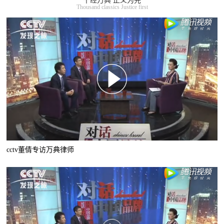
千经万典 正义为先
Thousand classics Justice first
cctv董倩专访万典律师