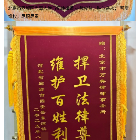
北京市西城区当事人赠与纪峥律师 护我权益，胜似亲人； 智辩
维权，尽职尽责