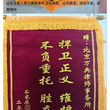
山东当事人赠与康静律师 法务精英，业务精湛；经验丰富，金
牌律师