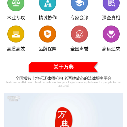
术业专攻
精诚协作
专家会诊
深查真相
高质高效
品牌保障
全国声誉
高远追求
关于万典
全国知名土地拆迁律师机构 老百姓放心的法律服务平台
National well-known land demolition lawyers Legal service platform for people to rest
assured