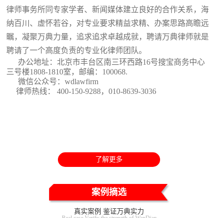
律师事务所同专家学者、新闻媒体建立良好的合作关系，海
纳百川、虚怀若谷，对专业要求精益求精、办案思路高瞻远
瞩，凝聚万典力量，追求追求卓越成就，聘请万典律师就是
聘请了一个高度负责的专业化律师团队。
办公地址：北京市丰台区南三环西路16号搜宝商务中心
三号楼1808-1810室
，邮编：100068.
微信公众号：wdlawfirm
律师热线： 400-150-9288，010-8639-3036
了解更多
案例摘选
真实案例 鉴证万典实力
Real case Verify the strength of WanDian