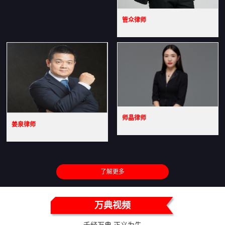
管众律师
师晶律师
姜泉律师
了解更多
万典视频