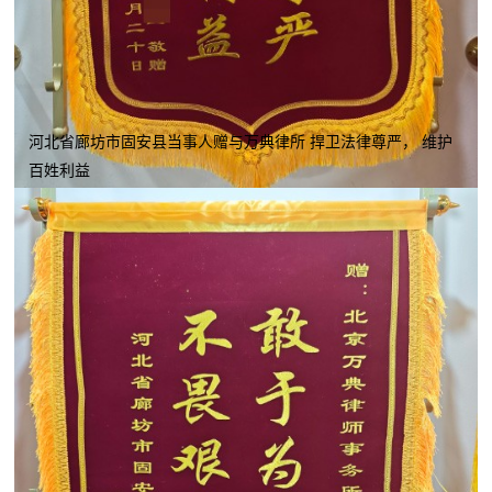
河北省廊坊市固安县当事人赠与万典律所 捍卫法律尊严， 维护
百姓利益