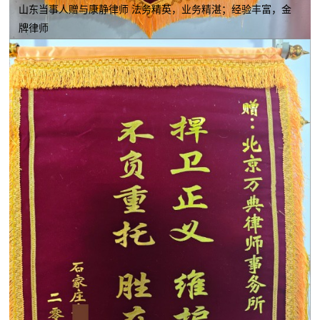
山东当事人赠与康静律师 法务精英，业务精湛；经验丰富，金
牌律师