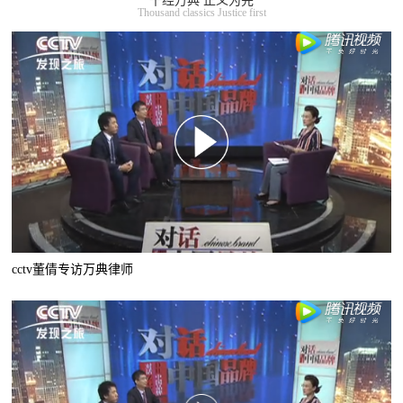
千经万典 正义为先
Thousand classics Justice first
cctv董倩专访万典律师