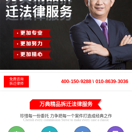
免费咨询
400-150-9288 \ 010-8639-3036
拆迁律师
万典精品拆迁法律服务
珍惜每一份委托 力争把每一个案件打造成经典之作
Cherish every commission Strive to make every case a classic