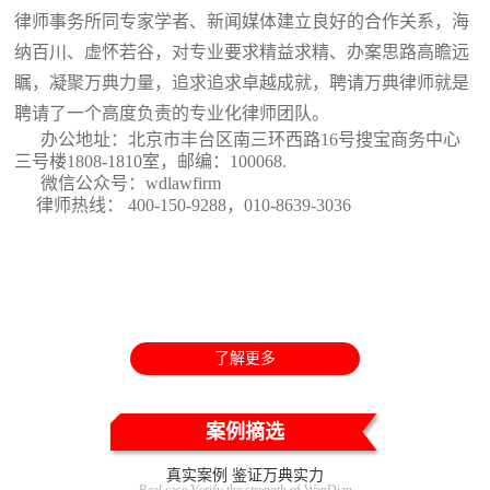
律师事务所同专家学者、新闻媒体建立良好的合作关系，海
纳百川、虚怀若谷，对专业要求精益求精、办案思路高瞻远
瞩，凝聚万典力量，追求追求卓越成就，聘请万典律师就是
聘请了一个高度负责的专业化律师团队。
办公地址：北京市丰台区南三环西路16号搜宝商务中心
三号楼1808-1810室
，邮编：100068.
微信公众号：wdlawfirm
律师热线： 400-150-9288，010-8639-3036
了解更多
案例摘选
真实案例 鉴证万典实力
Real case Verify the strength of WanDian