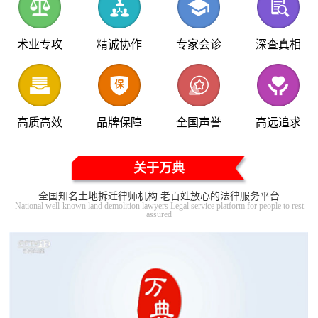
术业专攻
精诚协作
专家会诊
深查真相
高质高效
品牌保障
全国声誉
高远追求
关于万典
全国知名土地拆迁律师机构 老百姓放心的法律服务平台
National well-known land demolition lawyers Legal service platform for people to rest
assured