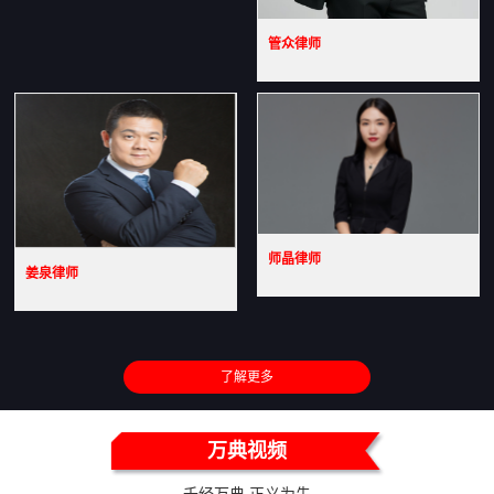
管众律师
师晶律师
姜泉律师
了解更多
万典视频