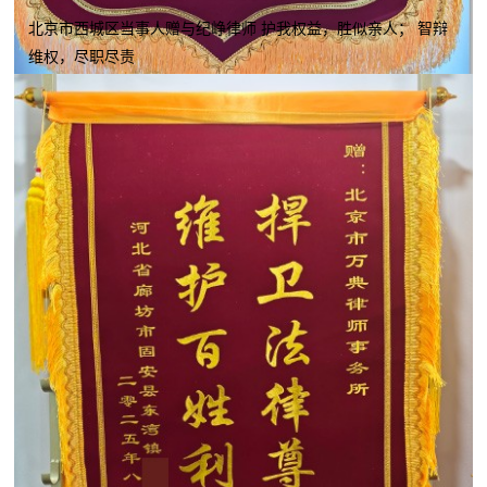
北京市西城区当事人赠与纪峥律师 护我权益，胜似亲人； 智辩
维权，尽职尽责