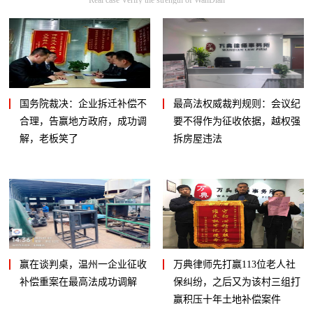
国务院裁决：企业拆迁补偿不
最高法权威裁判规则：会议纪
合理，告赢地方政府，成功调
要不得作为征收依据，越权强
解，老板笑了
拆房屋违法
赢在谈判桌，温州一企业征收
万典律师先打赢113位老人社
补偿重案在最高法成功调解
保纠纷，之后又为该村三组打
赢积压十年土地补偿案件