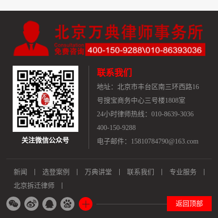
联系我们
地址：
北京市丰台区南三环西路16
号搜宝商务中心三号楼1808室
24小时律师热线：010-8639-3036
400-150-9288
关注微信公众号
电子邮件：15810784790@163.com
新闻
选登案例
万典讲堂
联系我们
专业服务
北京拆迁律师
返回顶部