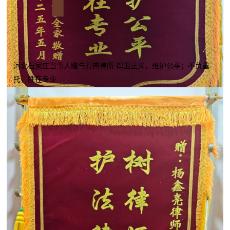
河北石家庄当事人赠与万典律所 捍卫正义，维护公平；不负重
托，胜在专业