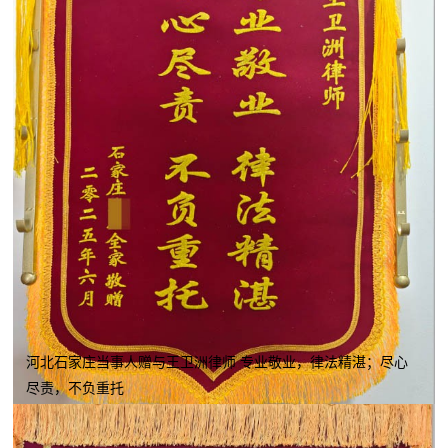
河北石家庄当事人赠与王卫洲律师 专业敬业，律法精湛；尽心
尽责，不负重托