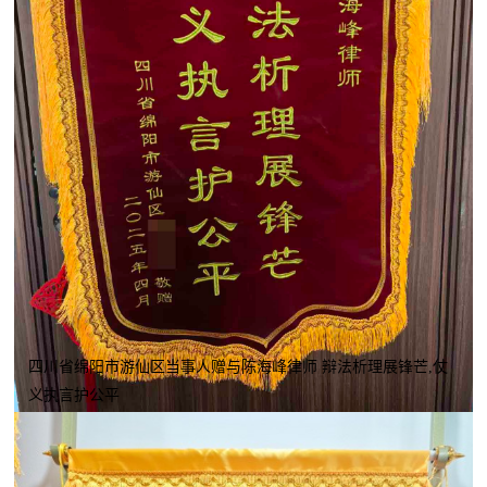
四川省绵阳市游仙区当事人赠与陈海峰律师 辩法析理展锋芒,仗
义执言护公平