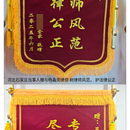
河北石家庄当事人赠与杨鑫亮律师 树律师风范， 护法律公正