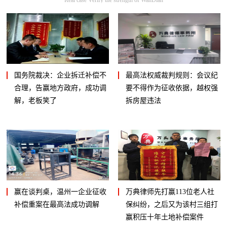
国务院裁决：企业拆迁补偿不
最高法权威裁判规则：会议纪
合理，告赢地方政府，成功调
要不得作为征收依据，越权强
解，老板笑了
拆房屋违法
赢在谈判桌，温州一企业征收
万典律师先打赢113位老人社
补偿重案在最高法成功调解
保纠纷，之后又为该村三组打
赢积压十年土地补偿案件