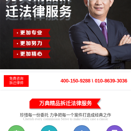
免费咨询
400-150-9288 \ 010-8639-3036
拆迁律师
万典精品拆迁法律服务
珍惜每一份委托 力争把每一个案件打造成经典之作
Cherish every commission Strive to make every case a classic