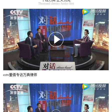
千经万典 正义为先
Thousand classics Justice first
cctv董倩专访万典律师