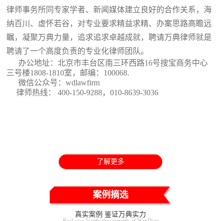
律师事务所同专家学者、新闻媒体建立良好的合作关系，海
纳百川、虚怀若谷，对专业要求精益求精、办案思路高瞻远
瞩，凝聚万典力量，追求追求卓越成就，聘请万典律师就是
聘请了一个高度负责的专业化律师团队。
办公地址：北京市丰台区南三环西路16号搜宝商务中心
三号楼1808-1810室
，邮编：100068.
微信公众号：wdlawfirm
律师热线： 400-150-9288，010-8639-3036
了解更多
案例摘选
真实案例 鉴证万典实力
Real case Verify the strength of WanDian