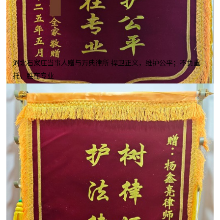
河北石家庄当事人赠与万典律所 捍卫正义，维护公平；不负重
托，胜在专业