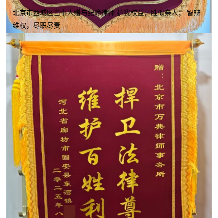
北京市西城区当事人赠与纪峥律师 护我权益，胜似亲人； 智辩
维权，尽职尽责