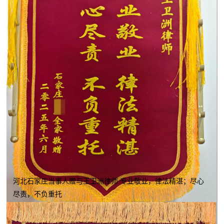
河北石家庄当事人赠与王卫洲律师 专业敬业，律法精湛；尽心
尽责，不负重托