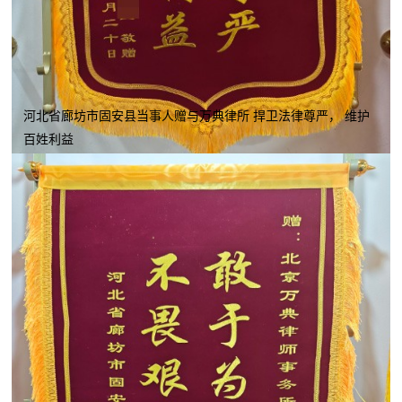
河北省廊坊市固安县当事人赠与万典律所 捍卫法律尊严， 维护
百姓利益