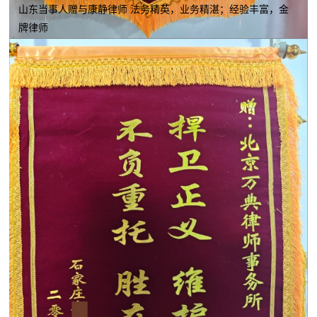
山东当事人赠与康静律师 法务精英，业务精湛；经验丰富，金
牌律师