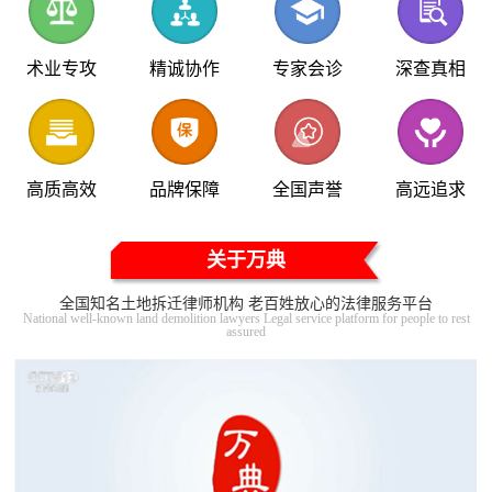
术业专攻
精诚协作
专家会诊
深查真相
高质高效
品牌保障
全国声誉
高远追求
关于万典
全国知名土地拆迁律师机构 老百姓放心的法律服务平台
National well-known land demolition lawyers Legal service platform for people to rest
assured