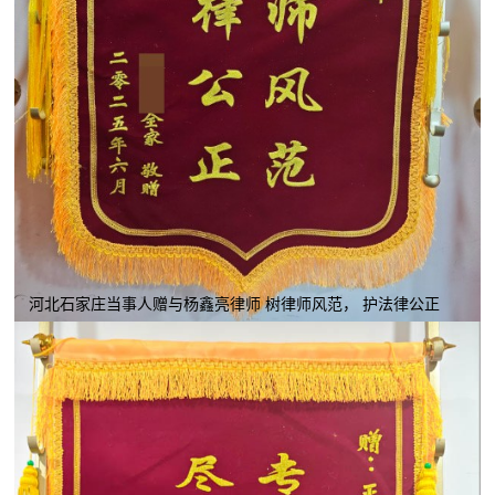
河北石家庄当事人赠与杨鑫亮律师 树律师风范， 护法律公正