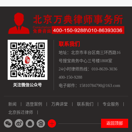
联系我们
地址：
北京市丰台区南三环西路16
号搜宝商务中心三号楼1808室
24小时律师热线：010-8639-3036
400-150-9288
关注微信公众号
电子邮件：15810784790@163.com
新闻
选登案例
万典讲堂
联系我们
专业服务
北京拆迁律师
返回顶部