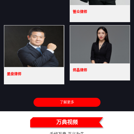
管众律师
师晶律师
姜泉律师
了解更多
万典视频