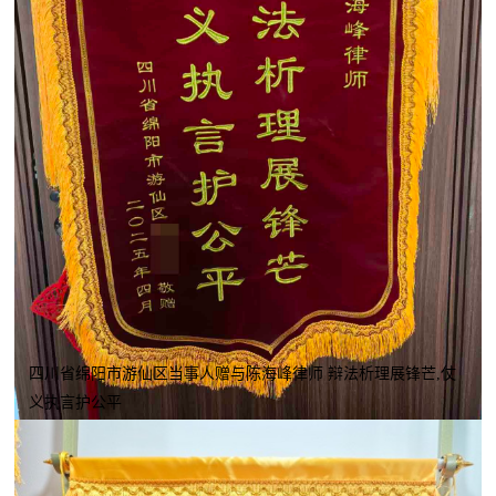
四川省绵阳市游仙区当事人赠与陈海峰律师 辩法析理展锋芒,仗
义执言护公平