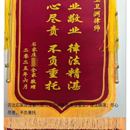
河北石家庄当事人赠与王卫洲律师 专业敬业，律法精湛；尽心
尽责，不负重托