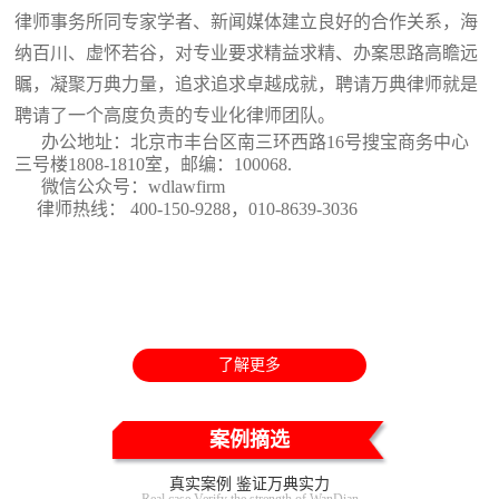
律师事务所同专家学者、新闻媒体建立良好的合作关系，海
纳百川、虚怀若谷，对专业要求精益求精、办案思路高瞻远
瞩，凝聚万典力量，追求追求卓越成就，聘请万典律师就是
聘请了一个高度负责的专业化律师团队。
办公地址：北京市丰台区南三环西路16号搜宝商务中心
三号楼1808-1810室
，邮编：100068.
微信公众号：wdlawfirm
律师热线： 400-150-9288，010-8639-3036
了解更多
案例摘选
真实案例 鉴证万典实力
Real case Verify the strength of WanDian