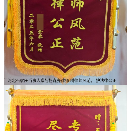
河北石家庄当事人赠与杨鑫亮律师 树律师风范， 护法律公正