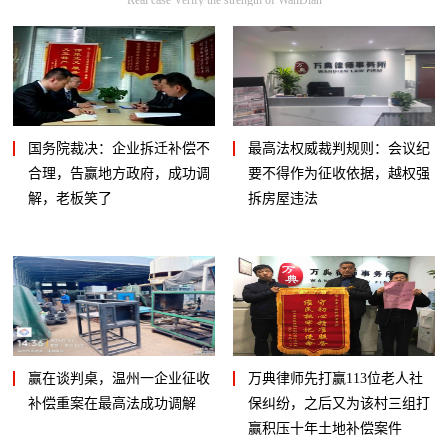
国务院裁决：企业拆迁补偿不
最高法权威裁判规则：会议纪
合理，告赢地方政府，成功调
要不得作为征收依据，越权强
解，老板笑了
拆房屋违法
赢在谈判桌，温州一企业征收
万典律师先打赢113位老人社
补偿重案在最高法成功调解
保纠纷，之后又为该村三组打
赢积压十年土地补偿案件