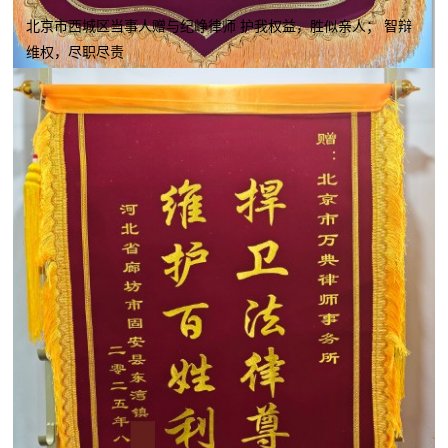
北京市西城区当事人赠与纪峥律师 护我权益，胜似亲人； 智辩
维权，尽职尽责