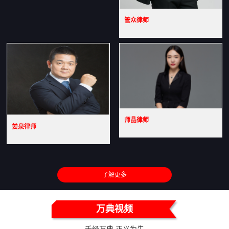
管众律师
师晶律师
姜泉律师
了解更多
万典视频