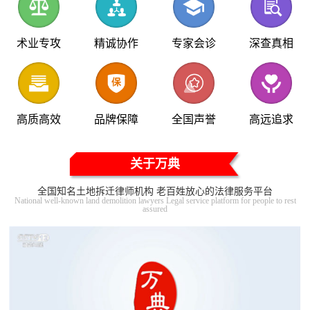
术业专攻
精诚协作
专家会诊
深查真相
高质高效
品牌保障
全国声誉
高远追求
关于万典
全国知名土地拆迁律师机构 老百姓放心的法律服务平台
National well-known land demolition lawyers Legal service platform for people to rest
assured