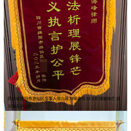
四川省绵阳市游仙区当事人赠与陈海峰律师 辩法析理展锋芒,仗
义执言护公平