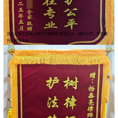
河北石家庄当事人赠与万典律所 捍卫正义，维护公平；不负重
托，胜在专业