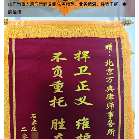
山东当事人赠与康静律师 法务精英，业务精湛；经验丰富，金
牌律师