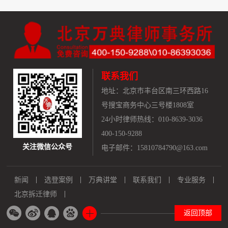
联系我们
地址：
北京市丰台区南三环西路16
号搜宝商务中心三号楼1808室
24小时律师热线：010-8639-3036
400-150-9288
关注微信公众号
电子邮件：15810784790@163.com
新闻
选登案例
万典讲堂
联系我们
专业服务
北京拆迁律师
返回顶部