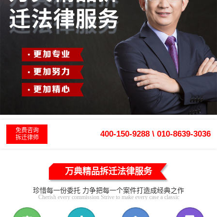
免费咨询
400-150-9288 \ 010-8639-3036
拆迁律师
万典精品拆迁法律服务
珍惜每一份委托 力争把每一个案件打造成经典之作
Cherish every commission Strive to make every case a classic