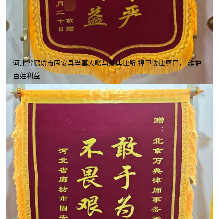
河北省廊坊市固安县当事人赠与万典律所 捍卫法律尊严， 维护
百姓利益