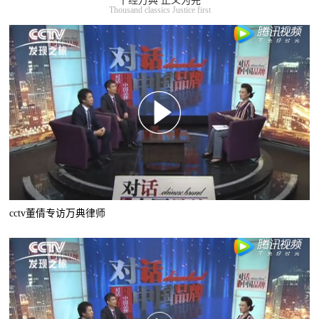
千经万典 正义为先
Thousand classics Justice first
cctv董倩专访万典律师