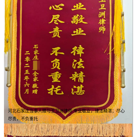
河北石家庄当事人赠与王卫洲律师 专业敬业，律法精湛；尽心
尽责，不负重托