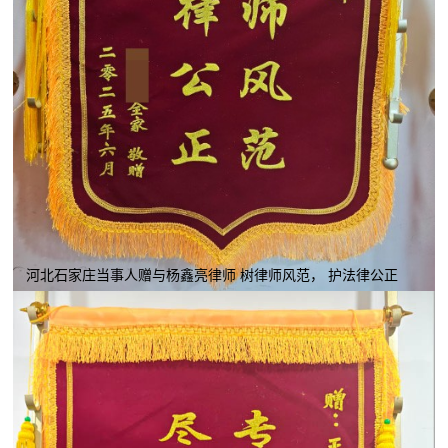
河北石家庄当事人赠与杨鑫亮律师 树律师风范， 护法律公正