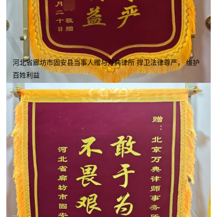
河北省廊坊市固安县当事人赠与万典律所 捍卫法律尊严， 维护
百姓利益