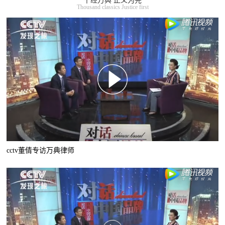
千经万典 正义为先
Thousand classics Justice first
cctv董倩专访万典律师