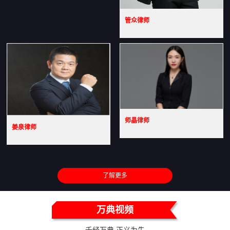
管众律师
师晶律师
姜泉律师
了解更多
万典视频