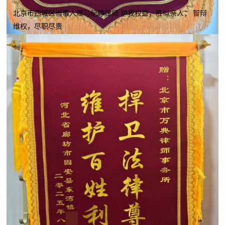
北京市西城区当事人赠与纪峥律师 护我权益，胜似亲人； 智辩
维权，尽职尽责