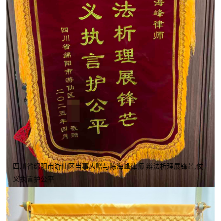
四川省绵阳市游仙区当事人赠与陈海峰律师 辩法析理展锋芒,仗
义执言护公平