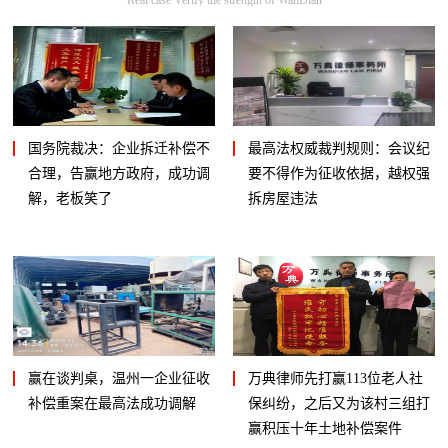
国务院裁决：企业拆迁补偿不
最高法权威裁判规则：会议纪
合理，告赢地方政府，成功调
要不得作为征收依据，越权强
解，老板笑了
拆房屋违法
赢在谈判桌，温州一企业征收
万典律师先打赢113位老人社
补偿重案在最高法成功调解
保纠纷，之后又为该村三组打
赢积压十年土地补偿案件