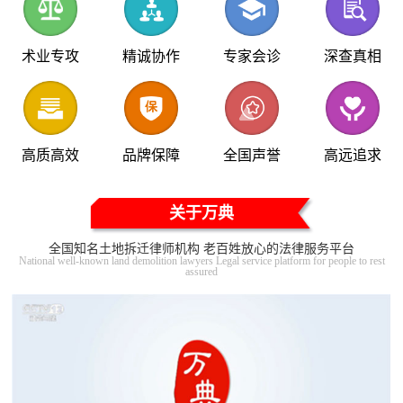
术业专攻
精诚协作
专家会诊
深查真相
高质高效
品牌保障
全国声誉
高远追求
关于万典
全国知名土地拆迁律师机构 老百姓放心的法律服务平台
National well-known land demolition lawyers Legal service platform for people to rest
assured