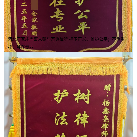
河北石家庄当事人赠与万典律所 捍卫正义，维护公平；不负重
托，胜在专业