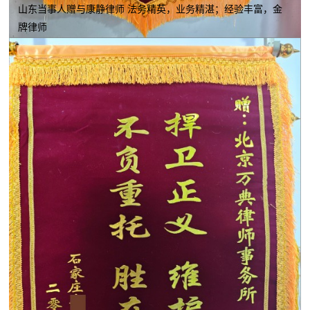
山东当事人赠与康静律师 法务精英，业务精湛；经验丰富，金
牌律师