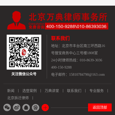
联系我们
地址：
北京市丰台区南三环西路16
号搜宝商务中心三号楼1808室
24小时律师热线：010-8639-3036
400-150-9288
关注微信公众号
电子邮件：15810784790@163.com
新闻
选登案例
万典讲堂
联系我们
专业服务
北京拆迁律师
返回顶部