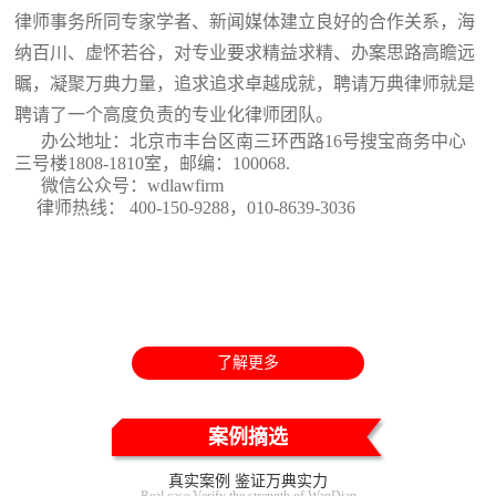
律师事务所同专家学者、新闻媒体建立良好的合作关系，海
纳百川、虚怀若谷，对专业要求精益求精、办案思路高瞻远
瞩，凝聚万典力量，追求追求卓越成就，聘请万典律师就是
聘请了一个高度负责的专业化律师团队。
办公地址：北京市丰台区南三环西路16号搜宝商务中心
三号楼1808-1810室
，邮编：100068.
微信公众号：wdlawfirm
律师热线： 400-150-9288，010-8639-3036
了解更多
案例摘选
真实案例 鉴证万典实力
Real case Verify the strength of WanDian