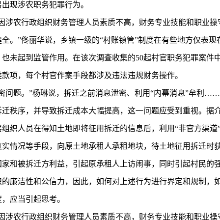
易出现涉农职务犯罪行为。
，因涉农行政组织财务管理人员素质不高，财务专业技能和职业操
全。”佟丽华说，乡镇一级的“村账镇管”制度在有些地方仅表现
也未起到监管作用。在该次调查收集的50起村官职务犯罪案件中
类款项，每个村官作案手段都涉及违法违规财务操作。
密问题。”杨琳说，拆迁之前消息泄密、利用“内幕消息”牟利…
拆迁秩序，并导致拆迁成本大幅提高，这一问题应受到重视。据
层组织人员在得知土地即将征用拆迁的信息后，利用“非官方渠道
真实情况等手段，向原土地承租人承租地块，待土地征用拆迁时
国家和被拆迁方利益，引起原承租人上访闹事，同时引起村民的
织的廉洁性和公信力，因此，如何对上述行为进行界定和规制，
度，应当引起思考。
，因涉农行政组织财务管理人员素质不高，财务专业技能和职业操