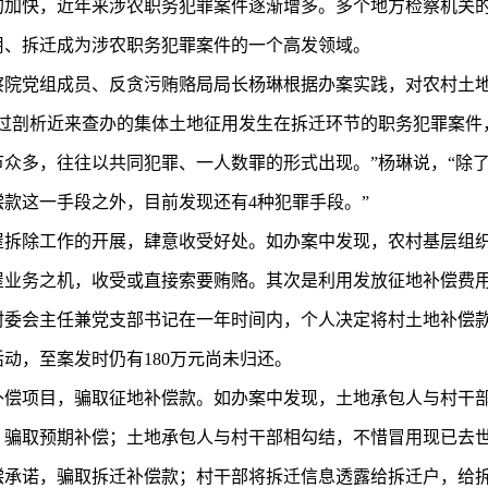
的加快，近年来涉农职务犯罪案件逐渐增多。多个地方检察机关
用、拆迁成为涉农职务犯罪案件的一个高发领域。
察院党组成员、反贪污贿赂局局长杨琳根据办案实践，对农村土
通过剖析近来查办的集体土地征用发生在拆迁环节的职务犯罪案件
节众多，往往以共同犯罪、一人数罪的形式出现。”杨琳说，“除
款这一手段之外，目前发现还有4种犯罪手段。”
屋拆除工作的开展，肆意收受好处。如办案中发现，农村基层组
屋业务之机，收受或直接索要贿赂。其次是利用发放征地补偿费用
委会主任兼党支部书记在一年时间内，个人决定将村土地补偿款8
动，至案发时仍有180万元尚未归还。
补偿项目，骗取征地补偿款。如办案中发现，土地承包人与村干
，骗取预期补偿；土地承包人与村干部相勾结，不惜冒用现已去
偿承诺，骗取拆迁补偿款；村干部将拆迁信息透露给拆迁户，给