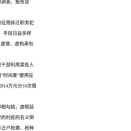
的调查、报告显
地征用拆迁职务犯
，手段日益多样
了虚增、虚构承包
织干部利用某些人
“时间差”挪用征
14万元分10次借
部相勾结，虚假延
世的村民的名义倒
拆迁户抢建、抢种