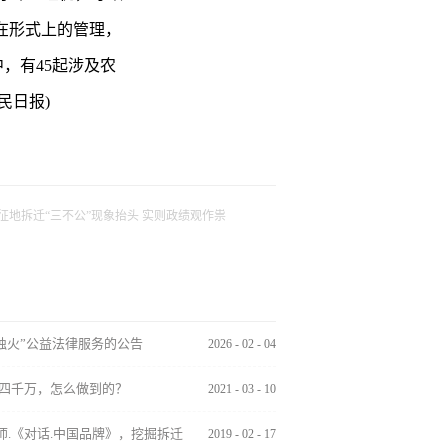
在形式上的管理，
，有45起涉及农
民日报)
征地拆迁“三不公”现象抬头 实则政绩观作祟
烛火”公益法律服务的公告
2026
-
02
-
04
四千万，怎么做到的？
2021
-
03
-
10
师.《对话.中国品牌》，挖掘拆迁
2019
-
02
-
17