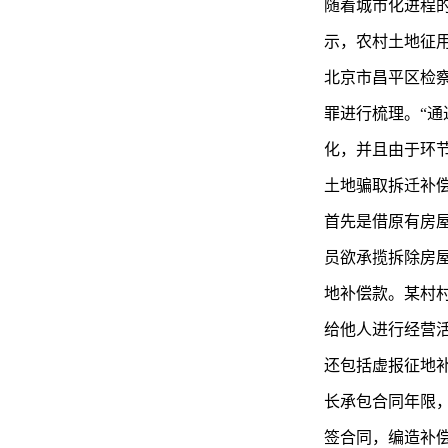
随着城市化进程
示，农村土地征
北京市昌平区检
罪进行梳理。“
化，并且由于环
土地骗取拆迁补偿
首先是借原有房
员欲承揽拆除房
地补偿款。某村村
给他人进行经营活
还包括虚报征地
长承包合同年限
签合同，编造补