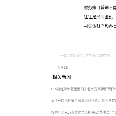
财务账目普遍不健
往往是形同虚设，
村集体财产和各类
上一篇：
征地拆迁程序不能在基层变道
分享到：
相关新闻
CFS财经峰会载誉而归｜北京万典律所荣获
本所一起拆迁案件获最高检抗诉、最高法院
政府和街道办违法
贺喜！北京万典律师事务所荣获“华尊奖”全