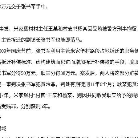
0万元交于张书军手中。
东窗事发，米家堡村村主任王某和村支书杨某因受贿被警方刑事拘
，主管拆迁的副镇长张书军也随即落马。
009年国庆节前，张书军利用主管米家堡村路段占地拆迁的职务
高拆迁补偿标准、虚构建筑面积进而增加拆迁补偿款的手段，骗
张书军分得50万元，耿某分得38万元。案发后，两人将这部分赃
一审判决张书军犯贪污罪，判处有期徒刑11年6个月；耿某犯
7年。米家堡村“村官”王某和杨某，则因共同收受耿某给予的贿
员受贿罪，分别获刑5年。
多
领域