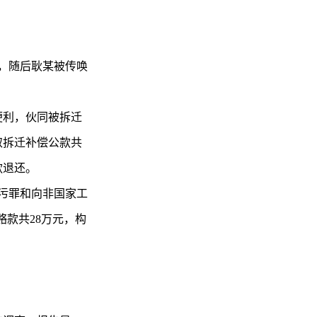
留，随后耿某被传唤
便利，伙同被拆迁
取拆迁补偿公款共
款退还。
贪污罪和向非国家工
赂款共28万元，构