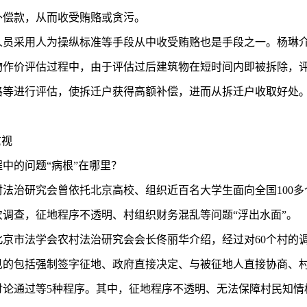
补偿款，从而收受贿赂或贪污。
人员采用人为操纵标准等手段从中收受贿赂也是手段之一。杨琳
物作价评估过程中，由于评估过后建筑物在短时间内即被拆除，
格等进行评估，使拆迁户获得高额补偿，进而从拆迁户收取好处
重视
中的问题“病根”在哪里？
法治研究会曾依托北京高校、组织近百名大学生面向全国100
调查，征地程序不透明、村组织财务混乱等问题“浮出水面”。
北京市法学会农村法治研究会会长佟丽华介绍，经过对60个村的
见的包括强制签字征地、政府直接决定、与被征地人直接协商、
讨论通过等5种程序。其中，征地程序不透明、无法保障村民知情