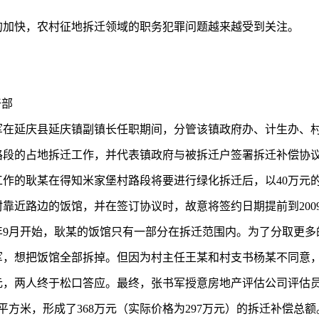
的加快，农村征地拆迁领域的职务犯罪问题越来越受到关注。
干部
书军在延庆县延庆镇副镇长任职期间，分管该镇政府办、计生办、
段的占地拆迁工作，并代表镇政府与被拆迁户签署拆迁补偿协议。
工作的耿某在得知米家堡村路段将要进行绿化拆迁后，以40万元
靠近路边的饭馆，并在签订协议时，故意将签约日期提前到2009
9年9月开始，耿某的饭馆只有一部分在拆迁范围内。为了分取更
军，想把饭馆全部拆掉。但因为村主任王某和村支书杨某不同意
万元，两人终于松口答应。最终，张书军授意房地产评估公司评估
0平方米，形成了368万元（实际价格为297万元）的拆迁补偿总