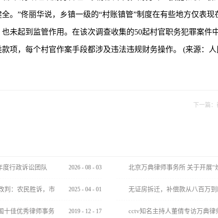
全。”佟丽华说，乡镇一级的“村账镇管”制度在有些地方仅表现
也未起到监管作用。在该次调查收集的50起村官职务犯罪案件中
款项，每个村官作案手段都涉及违法违规财务操作。 (来源：人
下一篇：
年度行政诉讼团队
北京万典律师事务所 关于开展“
2026
-
08
-
03
改判：农民胜诉，市
无证房拆迁，补偿款从八百万到
2025
-
04
-
01
国十佳优秀律师事务
cctv知名主持人董倩专访万典律
2019
-
12
-
17