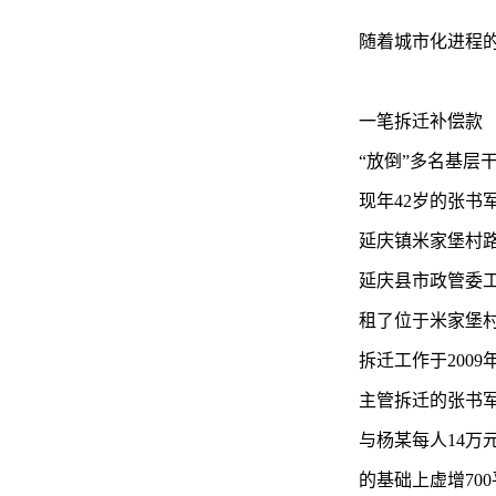
随着城市化进程
一笔拆迁补偿款
“放倒”多名基层
现年42岁的张
延庆镇米家堡村路
延庆县市政管委
租了位于米家堡村
拆迁工作于200
主管拆迁的张书
与杨某每人14
的基础上虚增70