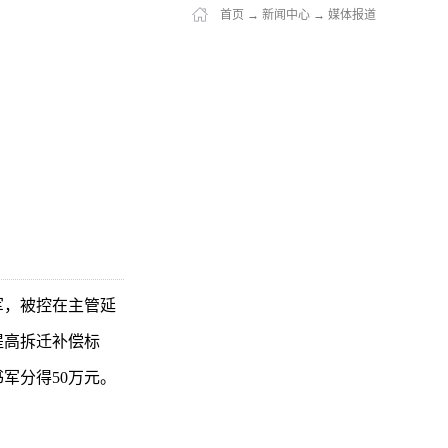
首页
→
新闻中心
→
媒体报道
军，被控在主管延
提高拆迁补偿标
军分得50万元。