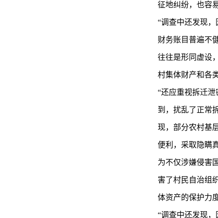
征地纠纷，也容
“调查中还发现
财务账目普遍不健
往往是形同虚设，
村集体财产和各
“还应重视拆迁泄
到，扰乱了正常
现，部分农村基
便利，采取隐瞒
为不仅涉嫌侵害
害了村民自治组
体资产的保护力
“调查中还发现