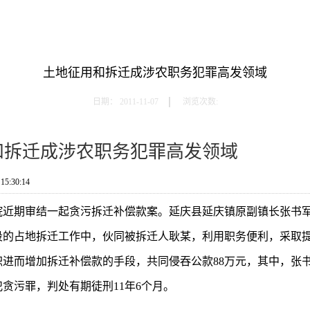
土地征用和拆迁成涉农职务犯罪高发领域
日期：
2011-11-07
浏览次数:
和拆迁成涉农职务犯罪高发领域
5:30:14
院近期审结一起贪污拆迁补偿款案。延庆县延庆镇原副镇长张书
段的占地拆迁工作中，伙同被拆迁人耿某，利用职务便利，采取
进而增加拆迁补偿款的手段，共同侵吞公款88万元，其中，张书
贪污罪，判处有期徒刑11年6个月。