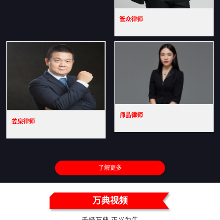
管众律师
师晶律师
姜泉律师
了解更多
万典视频