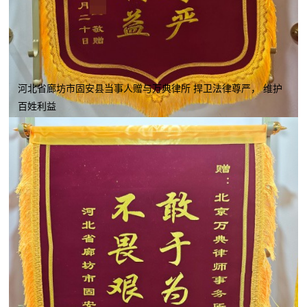
河北省廊坊市固安县当事人赠与万典律所 捍卫法律尊严， 维护
百姓利益