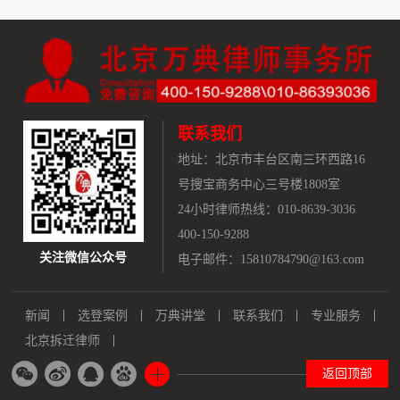
联系我们
地址：
北京市丰台区南三环西路16
号搜宝商务中心三号楼1808室
24小时律师热线：010-8639-3036
400-150-9288
关注微信公众号
电子邮件：15810784790@163.com
新闻
选登案例
万典讲堂
联系我们
专业服务
北京拆迁律师
返回顶部