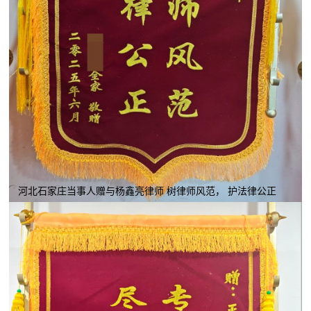
河北石家庄当事人赠与杨鑫亮律师 树律师风范， 护法律公正