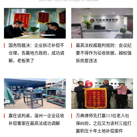
国务院裁决：企业拆迁补偿不
最高法权威裁判规则：会议纪
合理，告赢地方政府，成功调
要不得作为征收依据，越权强
解，老板笑了
拆房屋违法
赢在谈判桌，温州一企业征收
万典律师先打赢113位老人社
补偿重案在最高法成功调解
保纠纷，之后又为该村三组打
赢积压十年土地补偿案件