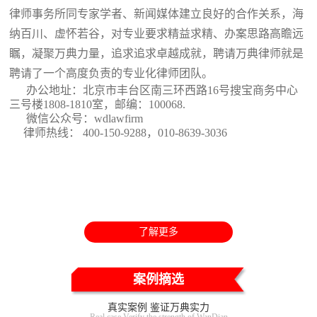
律师事务所同专家学者、新闻媒体建立良好的合作关系，海
纳百川、虚怀若谷，对专业要求精益求精、办案思路高瞻远
瞩，凝聚万典力量，追求追求卓越成就，聘请万典律师就是
聘请了一个高度负责的专业化律师团队。
办公地址：北京市丰台区南三环西路16号搜宝商务中心
三号楼1808-1810室
，邮编：100068.
微信公众号：wdlawfirm
律师热线： 400-150-9288，010-8639-3036
了解更多
案例摘选
真实案例 鉴证万典实力
Real case Verify the strength of WanDian