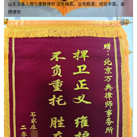
山东当事人赠与康静律师 法务精英，业务精湛；经验丰富，金
牌律师