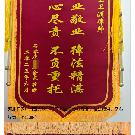
河北石家庄当事人赠与王卫洲律师 专业敬业，律法精湛；尽心
尽责，不负重托