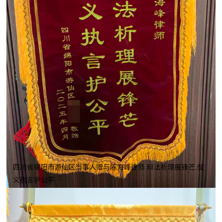
四川省绵阳市游仙区当事人赠与陈海峰律师 辩法析理展锋芒,仗
义执言护公平