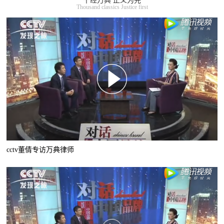
千经万典 正义为先
Thousand classics Justice first
cctv董倩专访万典律师