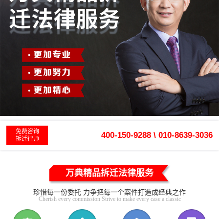
免费咨询
400-150-9288 \ 010-8639-3036
拆迁律师
万典精品拆迁法律服务
珍惜每一份委托 力争把每一个案件打造成经典之作
Cherish every commission Strive to make every case a classic