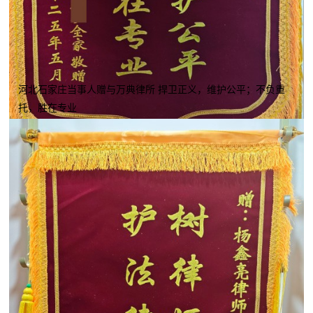
河北石家庄当事人赠与万典律所 捍卫正义，维护公平；不负重
托，胜在专业