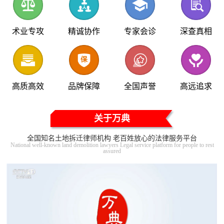
术业专攻
精诚协作
专家会诊
深查真相
高质高效
品牌保障
全国声誉
高远追求
关于万典
全国知名土地拆迁律师机构 老百姓放心的法律服务平台
National well-known land demolition lawyers Legal service platform for people to rest
assured