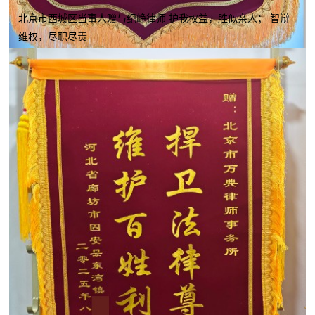
北京市西城区当事人赠与纪峥律师 护我权益，胜似亲人； 智辩
维权，尽职尽责