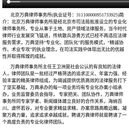
北京万典律师事务所(执业证号：311100000951733925)简
介：北京万典律师事务所是经北京市司法局批准设立的专业化
律师事务所，专业从事于土地、房产领域法律服务，当今时代
律师行业发展突飞猛进，传统散兵游勇方式已经不再适应法律
服务需求，万典坚持“专业化、团队化”的服务模式，“精诚协
作、术业专攻”的执业理念，在司法实践中体现出无比的优越
性并取得辉煌的成就。
万典律师事务所主任王卫洲是社会公认的有良知的法律
人，律师团队是一批经过严格筛选的追求正义、年富力强、经
验丰富的精英律师组成，为竭诚提供优质高效的法律服务打下
了坚实基础，万典承办的每一项业务均有专业化办案小组承
办，业务监督委员会指导， 专家把关、团队协作，万典律师
事务所同专家学者、新闻媒体建立良好的合作关系，海纳百
川、虚怀若谷，对专业要求精益求精、办案思路高瞻远瞩，凝
聚万典力量，追求追求卓越成就，聘请万典律师就是聘请了一
个高度负责的专业化律师团队。