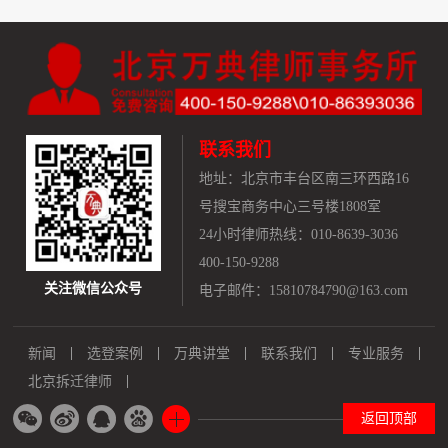
联系我们
地址：
北京市丰台区南三环西路16
号搜宝商务中心三号楼1808室
24小时律师热线：010-8639-3036
400-150-9288
关注微信公众号
电子邮件：15810784790@163.com
新闻
选登案例
万典讲堂
联系我们
专业服务
北京拆迁律师
返回顶部