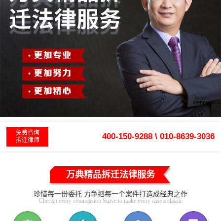
免费咨询
400-150-9288 \ 010-8639-3036
拆迁律师
万典精品拆迁法律服务
珍惜每一份委托 力争把每一个案件打造成经典之作
Cherish every commission Strive to make every case a classic