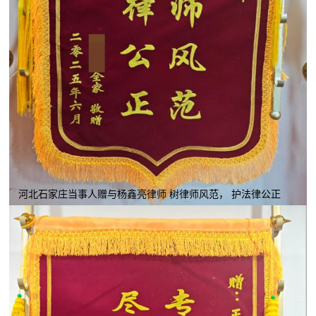
河北石家庄当事人赠与杨鑫亮律师 树律师风范， 护法律公正