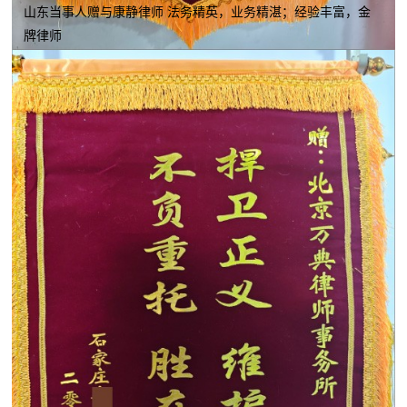
山东当事人赠与康静律师 法务精英，业务精湛；经验丰富，金
牌律师