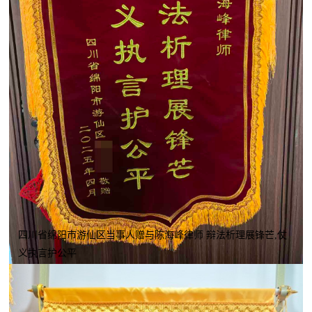
四川省绵阳市游仙区当事人赠与陈海峰律师 辩法析理展锋芒,仗
义执言护公平