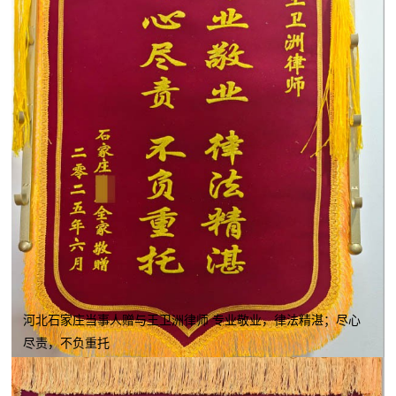
河北石家庄当事人赠与王卫洲律师 专业敬业，律法精湛；尽心
尽责，不负重托