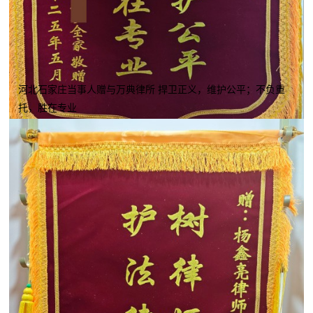
河北石家庄当事人赠与万典律所 捍卫正义，维护公平；不负重
托，胜在专业