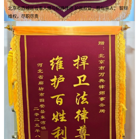
北京市西城区当事人赠与纪峥律师 护我权益，胜似亲人； 智辩
维权，尽职尽责