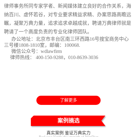
律师事务所同专家学者、新闻媒体建立良好的合作关系，海
纳百川、虚怀若谷，对专业要求精益求精、办案思路高瞻远
瞩，凝聚万典力量，追求追求卓越成就，聘请万典律师就是
聘请了一个高度负责的专业化律师团队。
办公地址：北京市丰台区南三环西路16号搜宝商务中心
三号楼1808-1810室
，邮编：100068.
微信公众号：wdlawfirm
律师热线： 400-150-9288，010-8639-3036
了解更多
案例摘选
真实案例 鉴证万典实力
Real case Verify the strength of WanDian