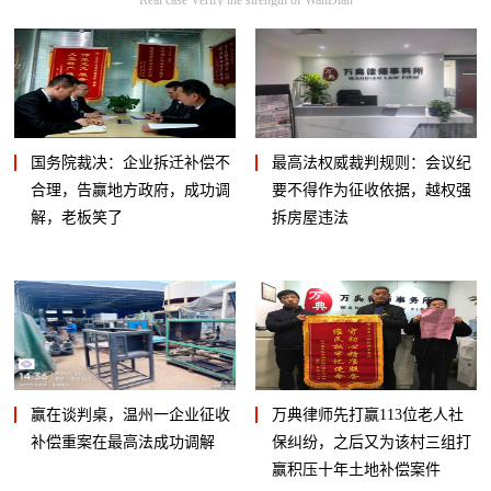
国务院裁决：企业拆迁补偿不
最高法权威裁判规则：会议纪
合理，告赢地方政府，成功调
要不得作为征收依据，越权强
解，老板笑了
拆房屋违法
赢在谈判桌，温州一企业征收
万典律师先打赢113位老人社
补偿重案在最高法成功调解
保纠纷，之后又为该村三组打
赢积压十年土地补偿案件