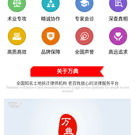
术业专攻
精诚协作
专家会诊
深查真相
高质高效
品牌保障
全国声誉
高远追求
关于万典
全国知名土地拆迁律师机构 老百姓放心的法律服务平台
National well-known land demolition lawyers Legal service platform for people to rest
assured