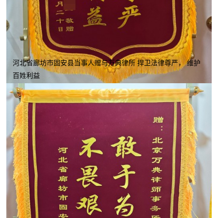
河北省廊坊市固安县当事人赠与万典律所 捍卫法律尊严， 维护
百姓利益