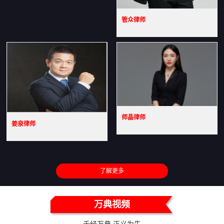
管众律师
师晶律师
姜泉律师
了解更多
万典视频