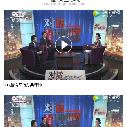
千经万典 正义为先
Thousand classics Justice first
cctv董倩专访万典律师