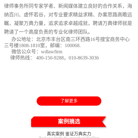
律师事务所同专家学者、新闻媒体建立良好的合作关系，海
纳百川、虚怀若谷，对专业要求精益求精、办案思路高瞻远
瞩，凝聚万典力量，追求追求卓越成就，聘请万典律师就是
聘请了一个高度负责的专业化律师团队。
办公地址：北京市丰台区南三环西路16号搜宝商务中心
三号楼1808-1810室
，邮编：100068.
微信公众号：wdlawfirm
律师热线： 400-150-9288，010-8639-3036
了解更多
案例摘选
真实案例 鉴证万典实力
Real case Verify the strength of WanDian