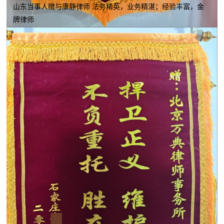
山东当事人赠与康静律师 法务精英，业务精湛；经验丰富，金
牌律师