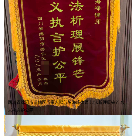
四川省绵阳市游仙区当事人赠与陈海峰律师 辩法析理展锋芒,仗
义执言护公平