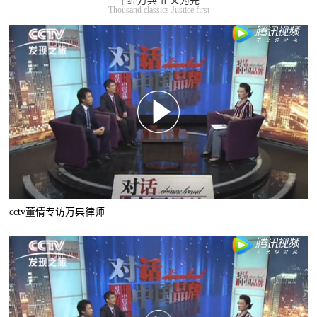
千经万典 正义为先
Thousand classics Justice first
cctv董倩专访万典律师