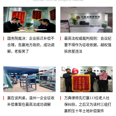
国务院裁决：企业拆迁补偿不
最高法权威裁判规则：会议纪
合理，告赢地方政府，成功调
要不得作为征收依据，越权强
解，老板笑了
拆房屋违法
赢在谈判桌，温州一企业征收
万典律师先打赢113位老人社
补偿重案在最高法成功调解
保纠纷，之后又为该村三组打
赢积压十年土地补偿案件