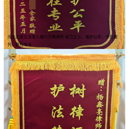
河北石家庄当事人赠与万典律所 捍卫正义，维护公平；不负重
托，胜在专业