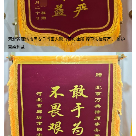
河北省廊坊市固安县当事人赠与万典律所 捍卫法律尊严， 维护
百姓利益