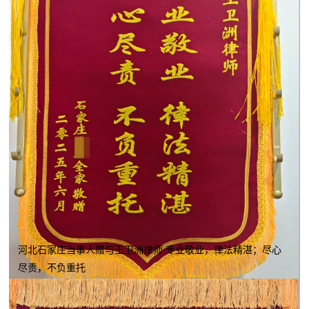
河北石家庄当事人赠与王卫洲律师 专业敬业，律法精湛；尽心
尽责，不负重托