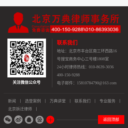
联系我们
地址：
北京市丰台区南三环西路16
号搜宝商务中心三号楼1808室
24小时律师热线：010-8639-3036
400-150-9288
关注微信公众号
电子邮件：15810784790@163.com
新闻
选登案例
万典讲堂
联系我们
专业服务
北京拆迁律师
返回顶部