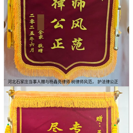
河北石家庄当事人赠与杨鑫亮律师 树律师风范， 护法律公正