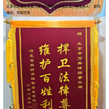
北京市西城区当事人赠与纪峥律师 护我权益，胜似亲人； 智辩
维权，尽职尽责