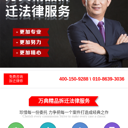
免费咨询
400-150-9288 \ 010-8639-3036
拆迁律师
万典精品拆迁法律服务
珍惜每一份委托 力争把每一个案件打造成经典之作
Cherish every commission Strive to make every case a classic