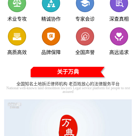
术业专攻
精诚协作
专家会诊
深查真相
高质高效
品牌保障
全国声誉
高远追求
关于万典
全国知名土地拆迁律师机构 老百姓放心的法律服务平台
National well-known land demolition lawyers Legal service platform for people to rest
assured