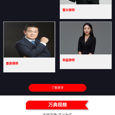
管众律师
师晶律师
姜泉律师
了解更多
万典视频