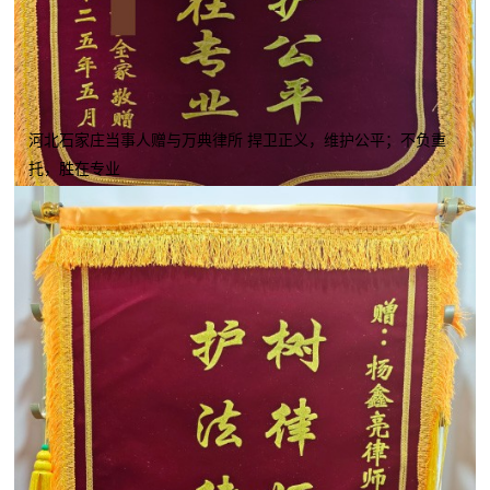
河北石家庄当事人赠与万典律所 捍卫正义，维护公平；不负重
托，胜在专业