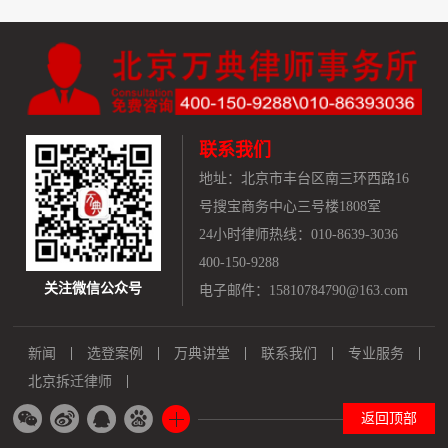
联系我们
地址：
北京市丰台区南三环西路16
号搜宝商务中心三号楼1808室
24小时律师热线：010-8639-3036
400-150-9288
关注微信公众号
电子邮件：15810784790@163.com
新闻
选登案例
万典讲堂
联系我们
专业服务
北京拆迁律师
返回顶部