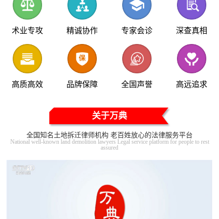
术业专攻
精诚协作
专家会诊
深查真相
高质高效
品牌保障
全国声誉
高远追求
关于万典
全国知名土地拆迁律师机构 老百姓放心的法律服务平台
National well-known land demolition lawyers Legal service platform for people to rest
assured