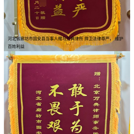
河北省廊坊市固安县当事人赠与万典律所 捍卫法律尊严， 维护
百姓利益