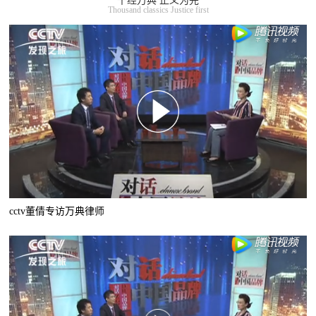
千经万典 正义为先
Thousand classics Justice first
cctv董倩专访万典律师