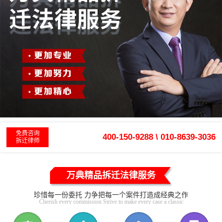
免费咨询
400-150-9288 \ 010-8639-3036
拆迁律师
万典精品拆迁法律服务
珍惜每一份委托 力争把每一个案件打造成经典之作
Cherish every commission Strive to make every case a classic