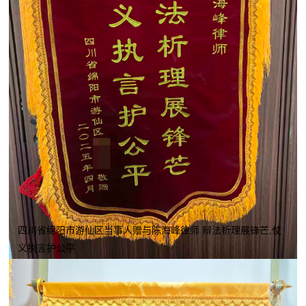
四川省绵阳市游仙区当事人赠与陈海峰律师 辩法析理展锋芒,仗
义执言护公平