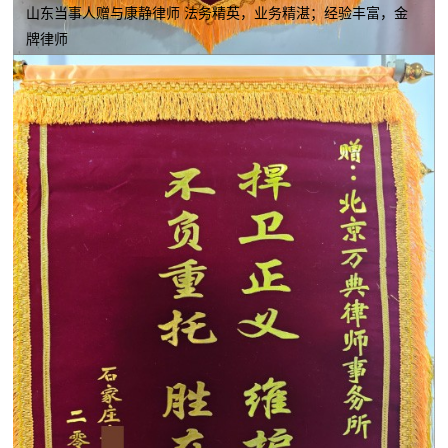
山东当事人赠与康静律师 法务精英，业务精湛；经验丰富，金
牌律师