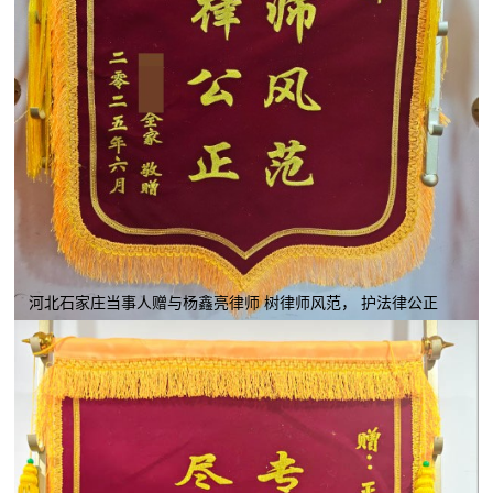
河北石家庄当事人赠与杨鑫亮律师 树律师风范， 护法律公正