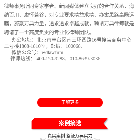
律师事务所同专家学者、新闻媒体建立良好的合作关系，海
纳百川、虚怀若谷，对专业要求精益求精、办案思路高瞻远
瞩，凝聚万典力量，追求追求卓越成就，聘请万典律师就是
聘请了一个高度负责的专业化律师团队。
办公地址：北京市丰台区南三环西路16号搜宝商务中心
三号楼1808-1810室
，邮编：100068.
微信公众号：wdlawfirm
律师热线： 400-150-9288，010-8639-3036
了解更多
案例摘选
真实案例 鉴证万典实力
Real case Verify the strength of WanDian