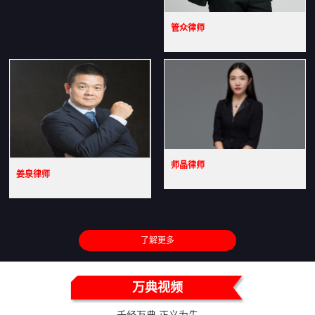
管众律师
师晶律师
姜泉律师
了解更多
万典视频