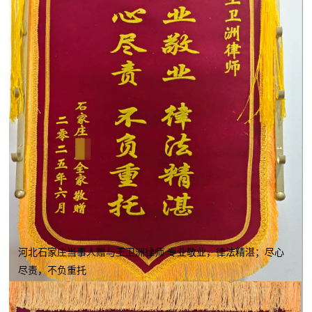
河北石家庄当事人赠与王卫洲律师 专业敬业，律法精湛；尽心
尽责，不负重托