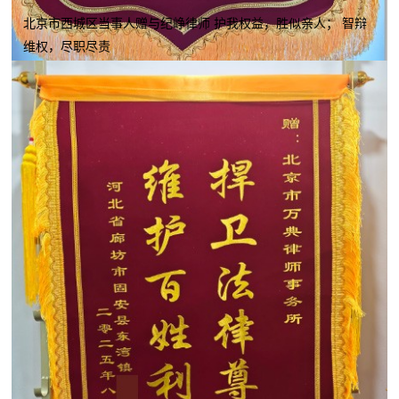
北京市西城区当事人赠与纪峥律师 护我权益，胜似亲人； 智辩
维权，尽职尽责