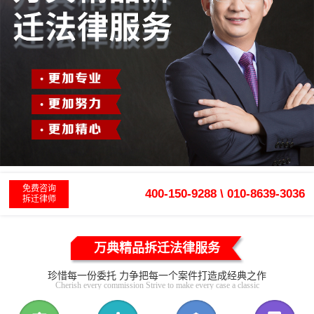
免费咨询
400-150-9288 \ 010-8639-3036
拆迁律师
万典精品拆迁法律服务
珍惜每一份委托 力争把每一个案件打造成经典之作
Cherish every commission Strive to make every case a classic