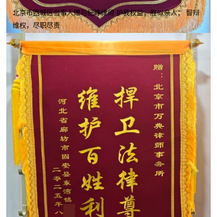
北京市西城区当事人赠与纪峥律师 护我权益，胜似亲人； 智辩
维权，尽职尽责