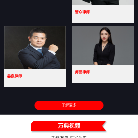
管众律师
师晶律师
姜泉律师
了解更多
万典视频