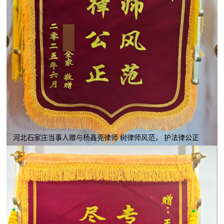
河北石家庄当事人赠与杨鑫亮律师 树律师风范， 护法律公正