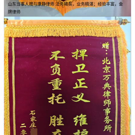
山东当事人赠与康静律师 法务精英，业务精湛；经验丰富，金
牌律师