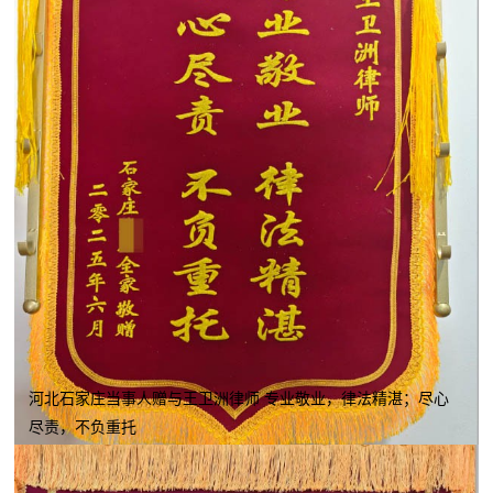
河北石家庄当事人赠与王卫洲律师 专业敬业，律法精湛；尽心
尽责，不负重托