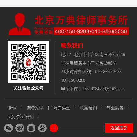
联系我们
地址：
北京市丰台区南三环西路16
号搜宝商务中心三号楼1808室
24小时律师热线：010-8639-3036
400-150-9288
关注微信公众号
电子邮件：15810784790@163.com
新闻
选登案例
万典讲堂
联系我们
专业服务
北京拆迁律师
返回顶部