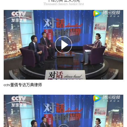
千经万典 正义为先
Thousand classics Justice first
cctv董倩专访万典律师