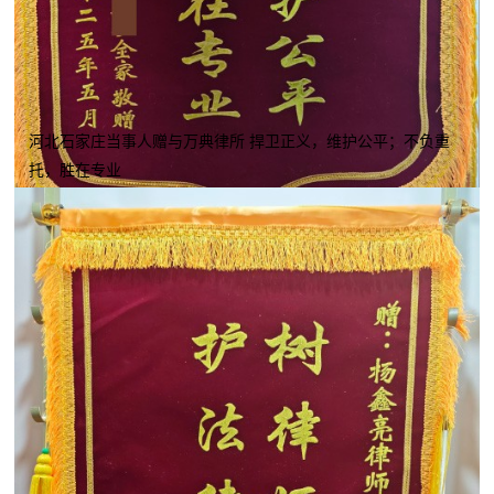
河北石家庄当事人赠与万典律所 捍卫正义，维护公平；不负重
托，胜在专业