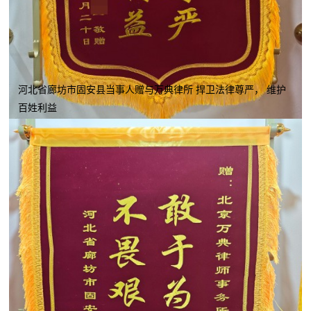
河北省廊坊市固安县当事人赠与万典律所 捍卫法律尊严， 维护
百姓利益