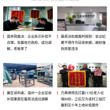
国务院裁决：企业拆迁补偿不
最高法权威裁判规则：会议纪
合理，告赢地方政府，成功调
要不得作为征收依据，越权强
解，老板笑了
拆房屋违法
赢在谈判桌，温州一企业征收
万典律师先打赢113位老人社
补偿重案在最高法成功调解
保纠纷，之后又为该村三组打
赢积压十年土地补偿案件