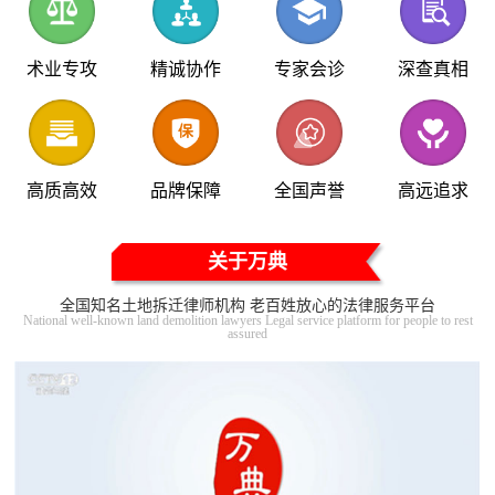
术业专攻
精诚协作
专家会诊
深查真相
高质高效
品牌保障
全国声誉
高远追求
关于万典
全国知名土地拆迁律师机构 老百姓放心的法律服务平台
National well-known land demolition lawyers Legal service platform for people to rest
assured