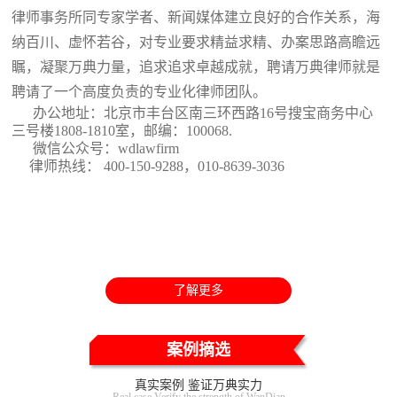
律师事务所同专家学者、新闻媒体建立良好的合作关系，海
纳百川、虚怀若谷，对专业要求精益求精、办案思路高瞻远
瞩，凝聚万典力量，追求追求卓越成就，聘请万典律师就是
聘请了一个高度负责的专业化律师团队。
办公地址：北京市丰台区南三环西路16号搜宝商务中心
三号楼1808-1810室
，邮编：100068.
微信公众号：wdlawfirm
律师热线： 400-150-9288，010-8639-3036
了解更多
案例摘选
真实案例 鉴证万典实力
Real case Verify the strength of WanDian