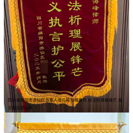
四川省绵阳市游仙区当事人赠与陈海峰律师 辩法析理展锋芒,仗
义执言护公平