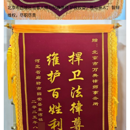
北京市西城区当事人赠与纪峥律师 护我权益，胜似亲人； 智辩
维权，尽职尽责