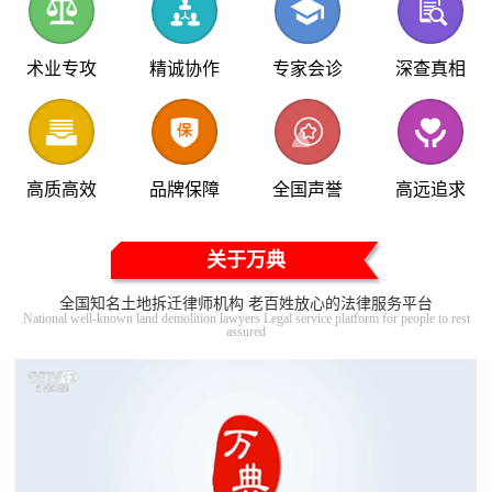
术业专攻
精诚协作
专家会诊
深查真相
高质高效
品牌保障
全国声誉
高远追求
关于万典
全国知名土地拆迁律师机构 老百姓放心的法律服务平台
National well-known land demolition lawyers Legal service platform for people to rest
assured