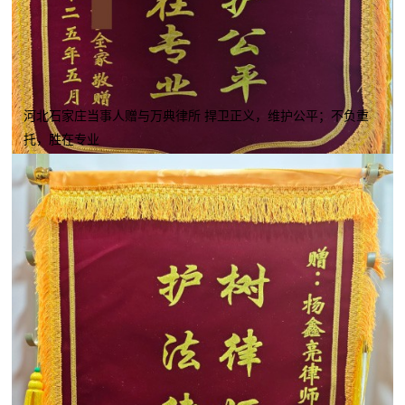
河北石家庄当事人赠与万典律所 捍卫正义，维护公平；不负重
托，胜在专业