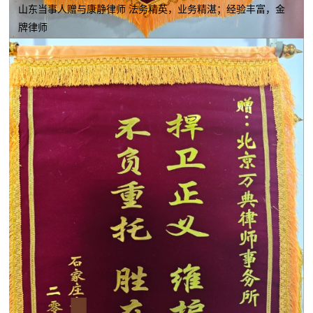
山东当事人赠与康静律师 法务精英，业务精湛；经验丰富，金
牌律师