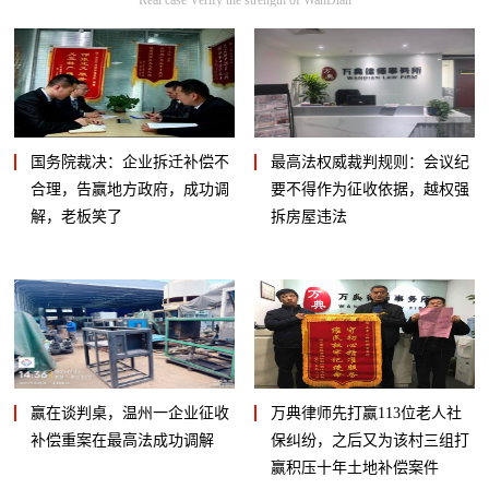
国务院裁决：企业拆迁补偿不
最高法权威裁判规则：会议纪
合理，告赢地方政府，成功调
要不得作为征收依据，越权强
解，老板笑了
拆房屋违法
赢在谈判桌，温州一企业征收
万典律师先打赢113位老人社
补偿重案在最高法成功调解
保纠纷，之后又为该村三组打
赢积压十年土地补偿案件