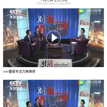
千经万典 正义为先
Thousand classics Justice first
cctv董倩专访万典律师