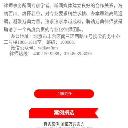
律师事务所同专家学者、新闻媒体建立良好的合作关系，海
纳百川、虚怀若谷，对专业要求精益求精、办案思路高瞻远
瞩，凝聚万典力量，追求追求卓越成就，聘请万典律师就是
聘请了一个高度负责的专业化律师团队。
办公地址：北京市丰台区南三环西路16号搜宝商务中心
三号楼1808-1810室
，邮编：100068.
微信公众号：wdlawfirm
律师热线： 400-150-9288，010-8639-3036
了解更多
案例摘选
真实案例 鉴证万典实力
Real case Verify the strength of WanDian