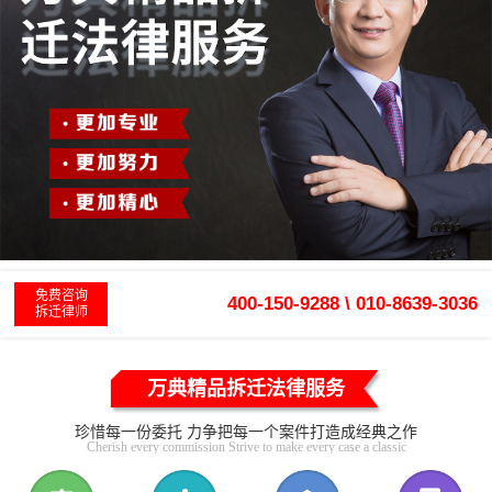
免费咨询
400-150-9288 \ 010-8639-3036
拆迁律师
万典精品拆迁法律服务
珍惜每一份委托 力争把每一个案件打造成经典之作
Cherish every commission Strive to make every case a classic