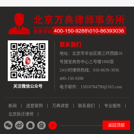
联系我们
地址：
北京市丰台区南三环西路16
号搜宝商务中心三号楼1808室
24小时律师热线：010-8639-3036
400-150-9288
关注微信公众号
电子邮件：15810784790@163.com
新闻
选登案例
万典讲堂
联系我们
专业服务
北京拆迁律师
返回顶部