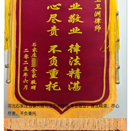
河北石家庄当事人赠与王卫洲律师 专业敬业，律法精湛；尽心
尽责，不负重托