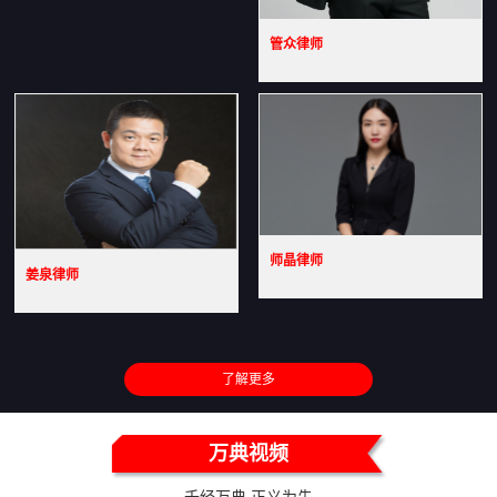
管众律师
师晶律师
姜泉律师
了解更多
万典视频