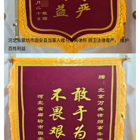
河北省廊坊市固安县当事人赠与万典律所 捍卫法律尊严， 维护
百姓利益