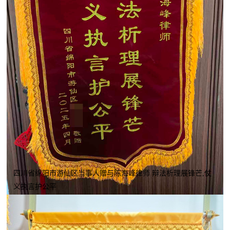
四川省绵阳市游仙区当事人赠与陈海峰律师 辩法析理展锋芒,仗
义执言护公平