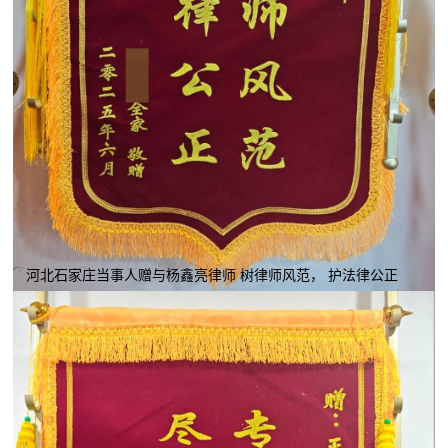
河北石家庄当事人赠与杨鑫亮律师 树律师风范， 护法律公正