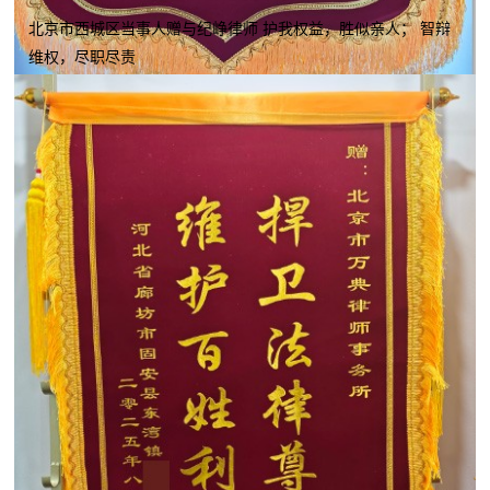
北京市西城区当事人赠与纪峥律师 护我权益，胜似亲人； 智辩
维权，尽职尽责