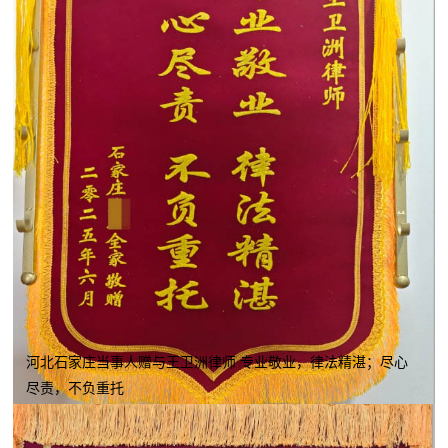
河北石家庄当事人赠与王卫洲律师 专业敬业，律法精湛；尽心
尽责，不负重托