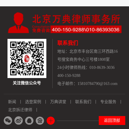
联系我们
地址：
北京市丰台区南三环西路16
号搜宝商务中心三号楼1808室
24小时律师热线：010-8639-3036
400-150-9288
关注微信公众号
电子邮件：15810784790@163.com
新闻
选登案例
万典讲堂
联系我们
专业服务
北京拆迁律师
返回顶部