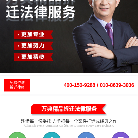
免费咨询
400-150-9288 \ 010-8639-3036
拆迁律师
万典精品拆迁法律服务
珍惜每一份委托 力争把每一个案件打造成经典之作
Cherish every commission Strive to make every case a classic