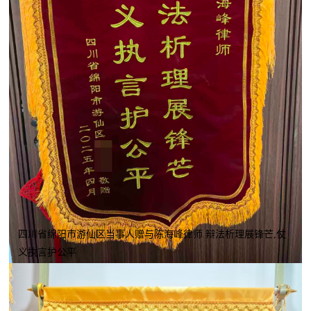
四川省绵阳市游仙区当事人赠与陈海峰律师 辩法析理展锋芒,仗
义执言护公平