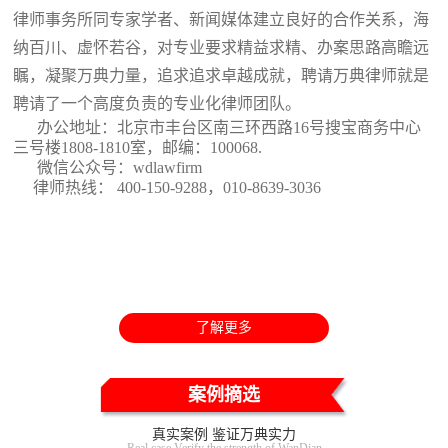
律师事务所同专家学者、新闻媒体建立良好的合作关系，海
纳百川、虚怀若谷，对专业要求精益求精、办案思路高瞻远
瞩，凝聚万典力量，追求追求卓越成就，聘请万典律师就是
聘请了一个高度负责的专业化律师团队。
办公地址：北京市丰台区南三环西路16号搜宝商务中心
三号楼1808-1810室
，邮编：100068.
微信公众号：wdlawfirm
律师热线： 400-150-9288，010-8639-3036
了解更多
案例摘选
真实案例 鉴证万典实力
Real case Verify the strength of WanDian