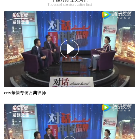
千经万典 正义为先
Thousand classics Justice first
cctv董倩专访万典律师