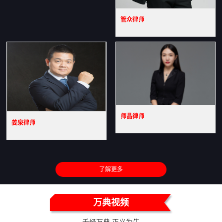
管众律师
师晶律师
姜泉律师
了解更多
万典视频