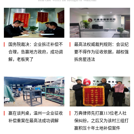
国务院裁决：企业拆迁补偿不
最高法权威裁判规则：会议纪
合理，告赢地方政府，成功调
要不得作为征收依据，越权强
解，老板笑了
拆房屋违法
赢在谈判桌，温州一企业征收
万典律师先打赢113位老人社
补偿重案在最高法成功调解
保纠纷，之后又为该村三组打
赢积压十年土地补偿案件