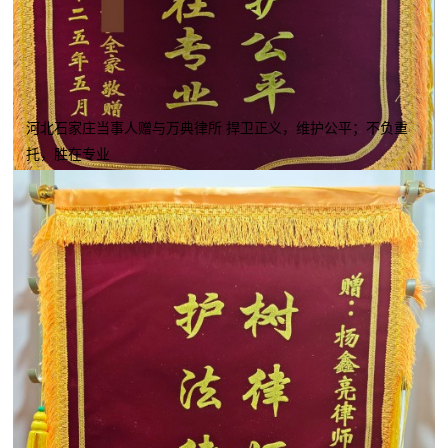
河北石家庄当事人赠与万典律所 捍卫正义，维护公平；不负重
托，胜在专业