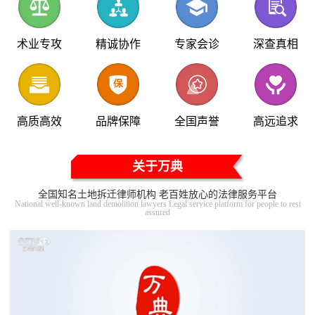
术业专攻
精诚协作
专家会诊
深查真相
高质高效
品牌保障
全国声誉
高远追求
关于万典
全国知名土地拆迁律师机构 老百姓放心的法律服务平台
National well-known land demolition lawyers Legal service platform for people to rest
assured