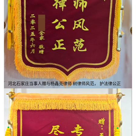
河北石家庄当事人赠与杨鑫亮律师 树律师风范， 护法律公正