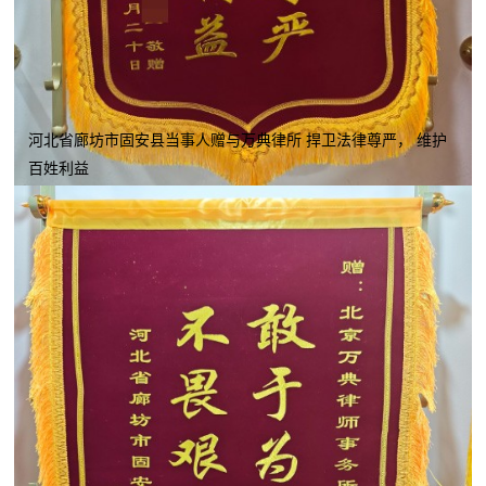
河北省廊坊市固安县当事人赠与万典律所 捍卫法律尊严， 维护
百姓利益