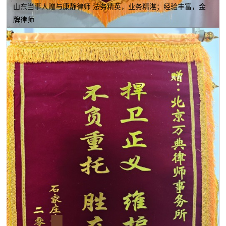
山东当事人赠与康静律师 法务精英，业务精湛；经验丰富，金
牌律师