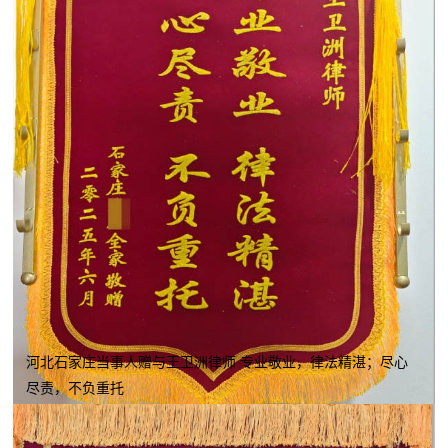
河北石家庄当事人赠与王卫洲律师 专业敬业，律法精湛；尽心
尽责，不负重托