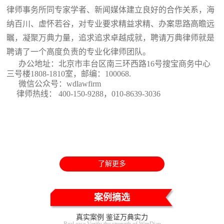
律师事务所同专家学者、新闻媒体建立良好的合作关系，海
纳百川、虚怀若谷，对专业要求精益求精、办案思路高瞻远
瞩，凝聚万典力量，追求追求卓越成就，聘请万典律师就是
聘请了一个高度负责的专业化律师团队。
办公地址：北京市丰台区南三环西路16号搜宝商务中心
三号楼1808-1810室
，邮编：100068.
微信公众号：wdlawfirm
律师热线： 400-150-9288，010-8639-3036
了解更多
案例摘选
真实案例 鉴证万典实力
Real case Verify the strength of WanDian