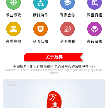
术业专攻
精诚协作
专家会诊
深查真相
高质高效
品牌保障
全国声誉
高远追求
关于万典
全国知名土地拆迁律师机构 老百姓放心的法律服务平台
National well-known land demolition lawyers Legal service platform for people to rest
assured