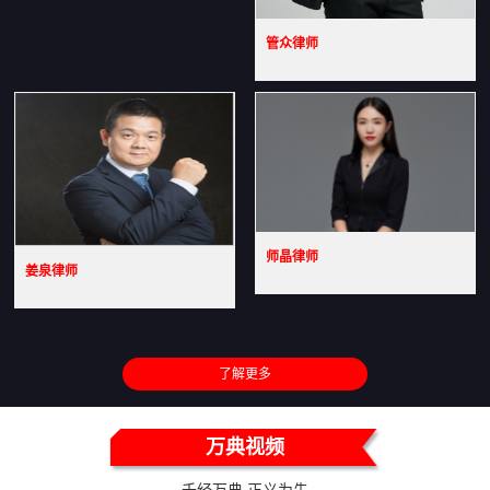
管众律师
师晶律师
姜泉律师
了解更多
万典视频