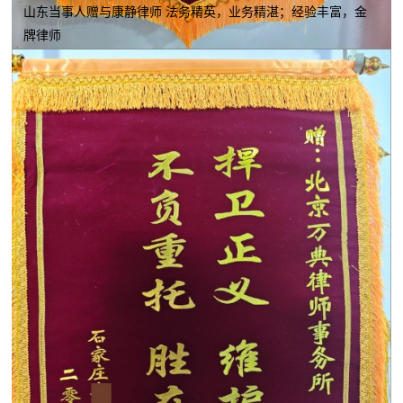
山东当事人赠与康静律师 法务精英，业务精湛；经验丰富，金
牌律师