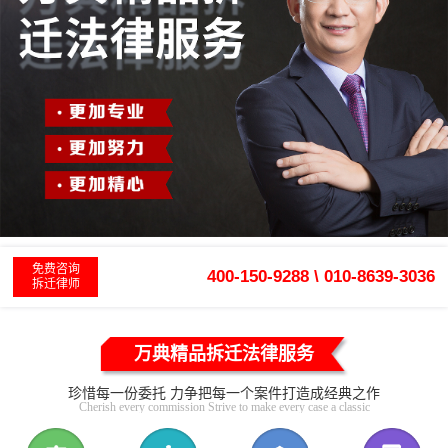
免费咨询
400-150-9288 \ 010-8639-3036
拆迁律师
万典精品拆迁法律服务
珍惜每一份委托 力争把每一个案件打造成经典之作
Cherish every commission Strive to make every case a classic