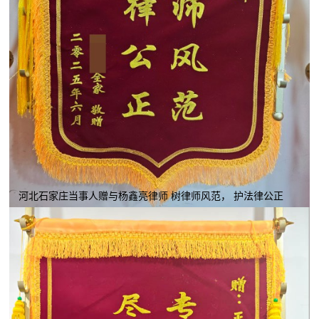
河北石家庄当事人赠与杨鑫亮律师 树律师风范， 护法律公正