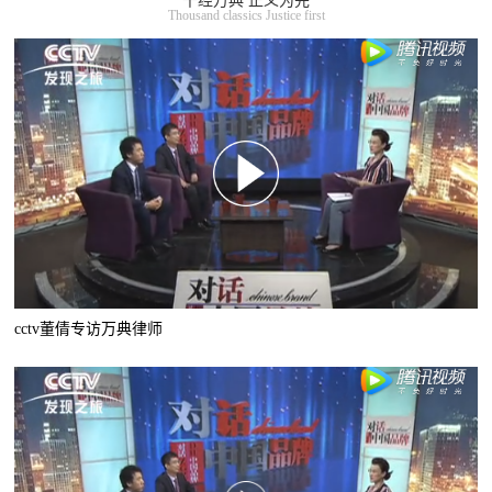
千经万典 正义为先
Thousand classics Justice first
cctv董倩专访万典律师