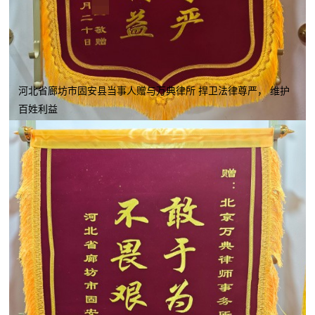
河北省廊坊市固安县当事人赠与万典律所 捍卫法律尊严， 维护
百姓利益