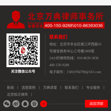
联系我们
地址：
北京市丰台区南三环西路16
号搜宝商务中心三号楼1808室
24小时律师热线：010-8639-3036
400-150-9288
关注微信公众号
电子邮件：15810784790@163.com
新闻
选登案例
万典讲堂
联系我们
专业服务
北京拆迁律师
返回顶部