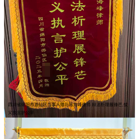
四川省绵阳市游仙区当事人赠与陈海峰律师 辩法析理展锋芒,仗
义执言护公平