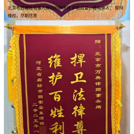
北京市西城区当事人赠与纪峥律师 护我权益，胜似亲人； 智辩
维权，尽职尽责