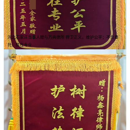
河北石家庄当事人赠与万典律所 捍卫正义，维护公平；不负重
托，胜在专业