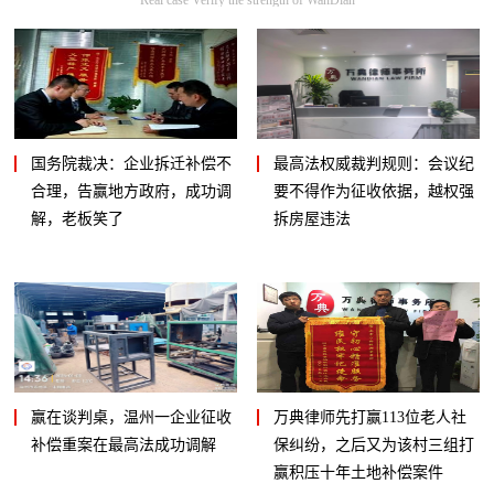
国务院裁决：企业拆迁补偿不
最高法权威裁判规则：会议纪
合理，告赢地方政府，成功调
要不得作为征收依据，越权强
解，老板笑了
拆房屋违法
赢在谈判桌，温州一企业征收
万典律师先打赢113位老人社
补偿重案在最高法成功调解
保纠纷，之后又为该村三组打
赢积压十年土地补偿案件