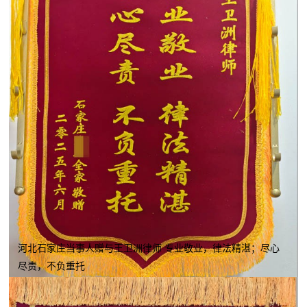
河北石家庄当事人赠与王卫洲律师 专业敬业，律法精湛；尽心
尽责，不负重托