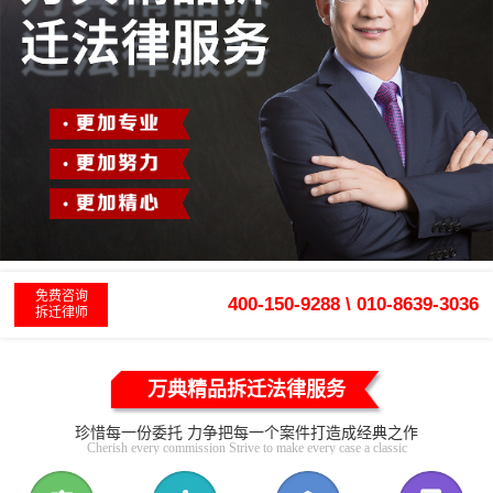
免费咨询
400-150-9288 \ 010-8639-3036
拆迁律师
万典精品拆迁法律服务
珍惜每一份委托 力争把每一个案件打造成经典之作
Cherish every commission Strive to make every case a classic