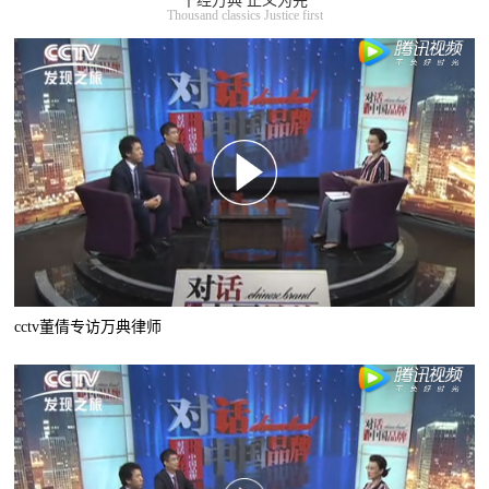
千经万典 正义为先
Thousand classics Justice first
cctv董倩专访万典律师