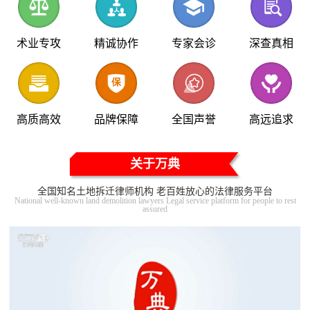
术业专攻
精诚协作
专家会诊
深查真相
高质高效
品牌保障
全国声誉
高远追求
关于万典
全国知名土地拆迁律师机构 老百姓放心的法律服务平台
National well-known land demolition lawyers Legal service platform for people to rest
assured