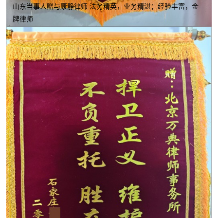
山东当事人赠与康静律师 法务精英，业务精湛；经验丰富，金
牌律师