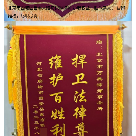
北京市西城区当事人赠与纪峥律师 护我权益，胜似亲人； 智辩
维权，尽职尽责