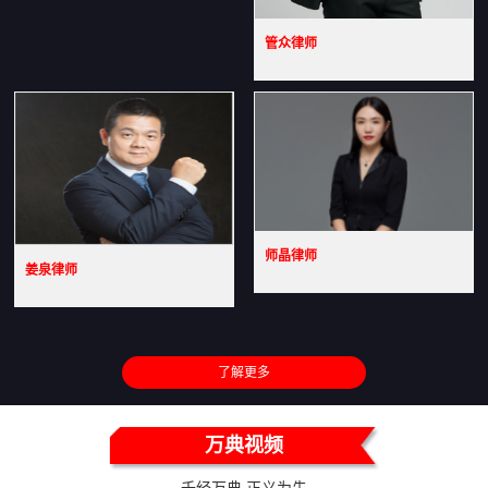
管众律师
师晶律师
姜泉律师
了解更多
万典视频