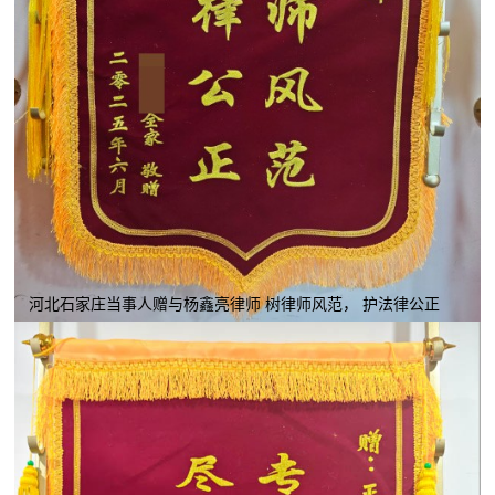
河北石家庄当事人赠与杨鑫亮律师 树律师风范， 护法律公正