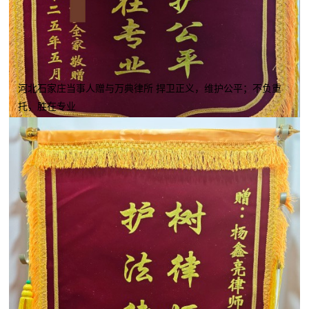
河北石家庄当事人赠与万典律所 捍卫正义，维护公平；不负重
托，胜在专业