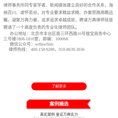
律师事务所同专家学者、新闻媒体建立良好的合作关系，海
纳百川、虚怀若谷，对专业要求精益求精、办案思路高瞻远
瞩，凝聚万典力量，追求追求卓越成就，聘请万典律师就是
聘请了一个高度负责的专业化律师团队。
办公地址：北京市丰台区南三环西路16号搜宝商务中心
三号楼1808-1810室
，邮编：100068.
微信公众号：wdlawfirm
律师热线： 400-150-9288，010-8639-3036
了解更多
案例摘选
真实案例 鉴证万典实力
Real case Verify the strength of WanDian