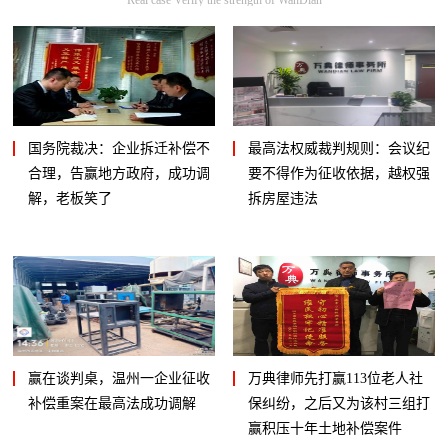
国务院裁决：企业拆迁补偿不
最高法权威裁判规则：会议纪
合理，告赢地方政府，成功调
要不得作为征收依据，越权强
解，老板笑了
拆房屋违法
赢在谈判桌，温州一企业征收
万典律师先打赢113位老人社
补偿重案在最高法成功调解
保纠纷，之后又为该村三组打
赢积压十年土地补偿案件