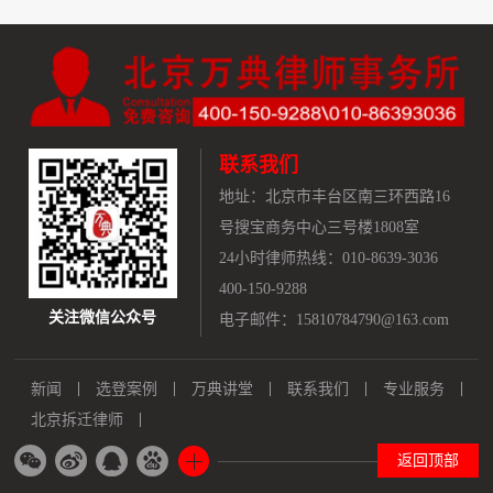
联系我们
地址：
北京市丰台区南三环西路16
号搜宝商务中心三号楼1808室
24小时律师热线：010-8639-3036
400-150-9288
关注微信公众号
电子邮件：15810784790@163.com
新闻
选登案例
万典讲堂
联系我们
专业服务
北京拆迁律师
返回顶部