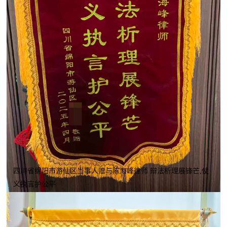
四川省绵阳市游仙区当事人赠与陈海峰律师 辩法析理展锋芒,仗
义执言护公平