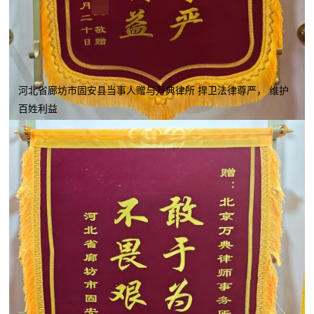
河北省廊坊市固安县当事人赠与万典律所 捍卫法律尊严， 维护
百姓利益