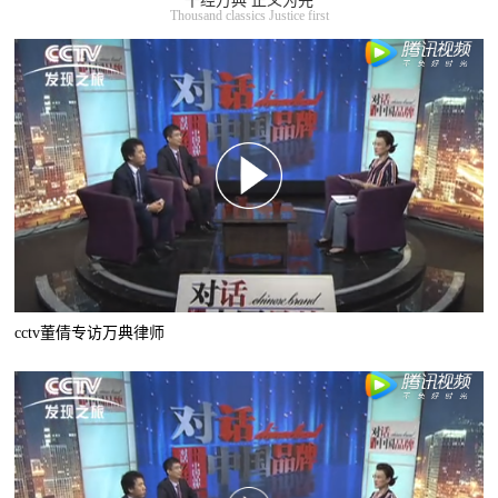
千经万典 正义为先
Thousand classics Justice first
cctv董倩专访万典律师