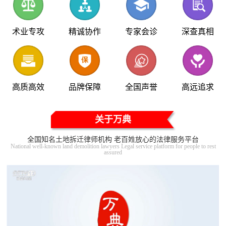
术业专攻
精诚协作
专家会诊
深查真相
高质高效
品牌保障
全国声誉
高远追求
关于万典
全国知名土地拆迁律师机构 老百姓放心的法律服务平台
National well-known land demolition lawyers Legal service platform for people to rest
assured