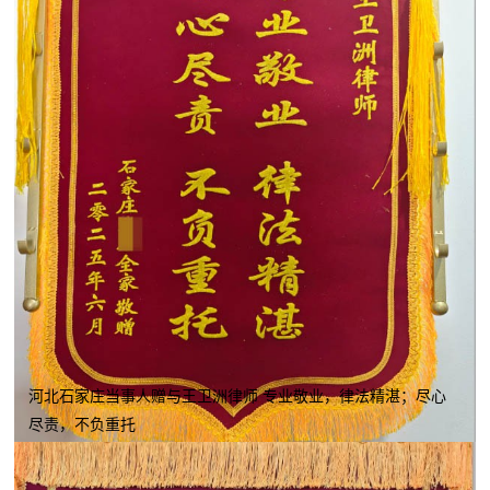
河北石家庄当事人赠与王卫洲律师 专业敬业，律法精湛；尽心
尽责，不负重托