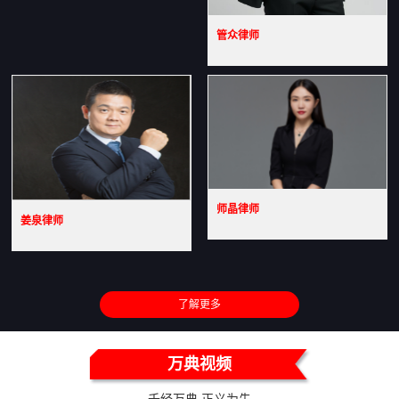
管众律师
师晶律师
姜泉律师
了解更多
万典视频