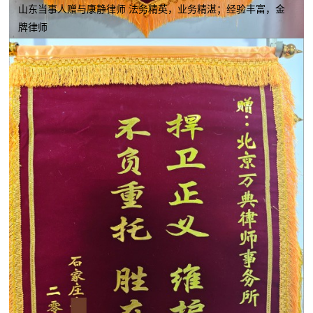
山东当事人赠与康静律师 法务精英，业务精湛；经验丰富，金
牌律师