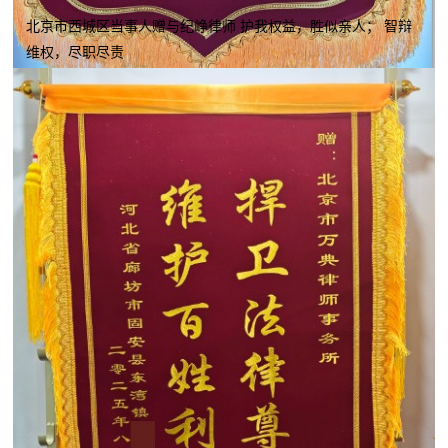
北京市西城区当事人赠与纪峥律师 护我权益，胜似亲人； 智辩
维权，尽职尽责