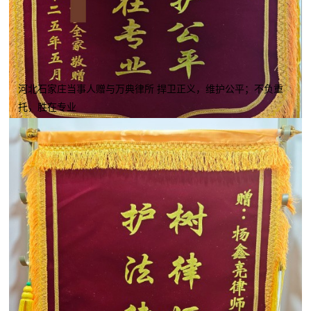
河北石家庄当事人赠与万典律所 捍卫正义，维护公平；不负重
托，胜在专业