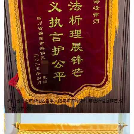
四川省绵阳市游仙区当事人赠与陈海峰律师 辩法析理展锋芒,仗
义执言护公平