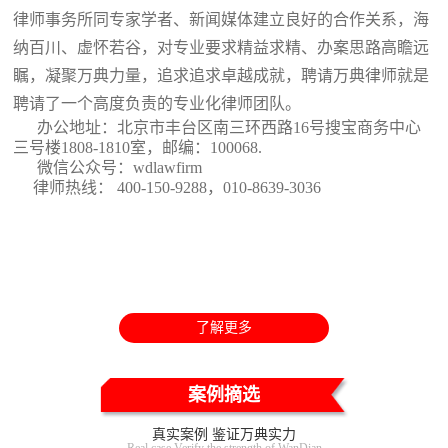
律师事务所同专家学者、新闻媒体建立良好的合作关系，海
纳百川、虚怀若谷，对专业要求精益求精、办案思路高瞻远
瞩，凝聚万典力量，追求追求卓越成就，聘请万典律师就是
聘请了一个高度负责的专业化律师团队。
办公地址：北京市丰台区南三环西路16号搜宝商务中心
三号楼1808-1810室
，邮编：100068.
微信公众号：wdlawfirm
律师热线： 400-150-9288，010-8639-3036
了解更多
案例摘选
真实案例 鉴证万典实力
Real case Verify the strength of WanDian