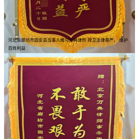
河北省廊坊市固安县当事人赠与万典律所 捍卫法律尊严， 维护
百姓利益