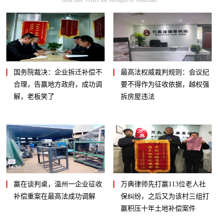
国务院裁决：企业拆迁补偿不
最高法权威裁判规则：会议纪
合理，告赢地方政府，成功调
要不得作为征收依据，越权强
解，老板笑了
拆房屋违法
赢在谈判桌，温州一企业征收
万典律师先打赢113位老人社
补偿重案在最高法成功调解
保纠纷，之后又为该村三组打
赢积压十年土地补偿案件