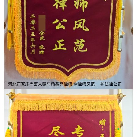
河北石家庄当事人赠与杨鑫亮律师 树律师风范， 护法律公正