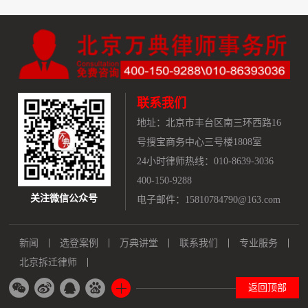
联系我们
地址：
北京市丰台区南三环西路16
号搜宝商务中心三号楼1808室
24小时律师热线：010-8639-3036
400-150-9288
关注微信公众号
电子邮件：15810784790@163.com
新闻
选登案例
万典讲堂
联系我们
专业服务
北京拆迁律师
返回顶部