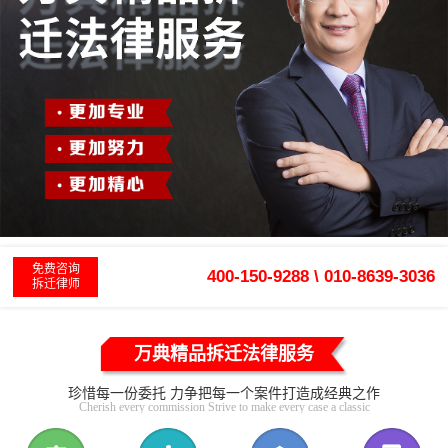
免费咨询
400-150-9288 \ 010-8639-3036
拆迁律师
万典精品拆迁法律服务
珍惜每一份委托 力争把每一个案件打造成经典之作
Cherish every commission Strive to make every case a classic