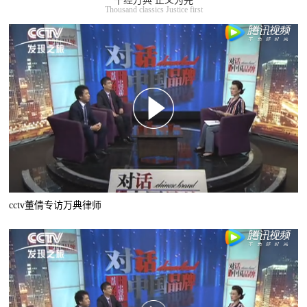
千经万典 正义为先
Thousand classics Justice first
cctv董倩专访万典律师