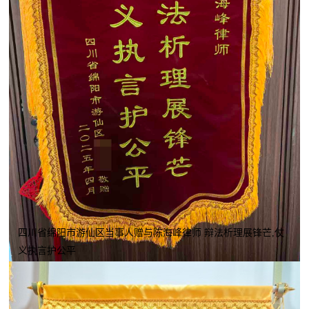
四川省绵阳市游仙区当事人赠与陈海峰律师 辩法析理展锋芒,仗
义执言护公平