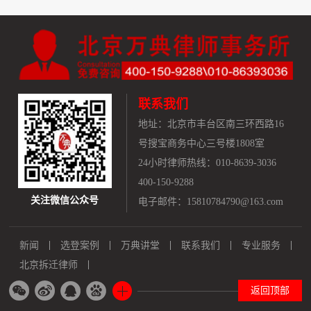
联系我们
地址：
北京市丰台区南三环西路16
号搜宝商务中心三号楼1808室
24小时律师热线：010-8639-3036
400-150-9288
关注微信公众号
电子邮件：15810784790@163.com
新闻
选登案例
万典讲堂
联系我们
专业服务
北京拆迁律师
返回顶部