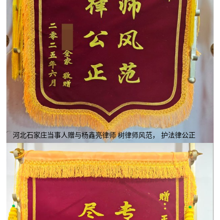
河北石家庄当事人赠与杨鑫亮律师 树律师风范， 护法律公正