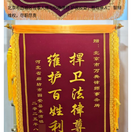
北京市西城区当事人赠与纪峥律师 护我权益，胜似亲人； 智辩
维权，尽职尽责