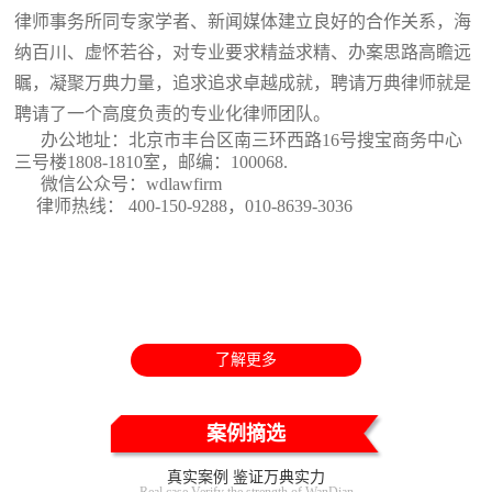
律师事务所同专家学者、新闻媒体建立良好的合作关系，海
纳百川、虚怀若谷，对专业要求精益求精、办案思路高瞻远
瞩，凝聚万典力量，追求追求卓越成就，聘请万典律师就是
聘请了一个高度负责的专业化律师团队。
办公地址：北京市丰台区南三环西路16号搜宝商务中心
三号楼1808-1810室
，邮编：100068.
微信公众号：wdlawfirm
律师热线： 400-150-9288，010-8639-3036
了解更多
案例摘选
真实案例 鉴证万典实力
Real case Verify the strength of WanDian