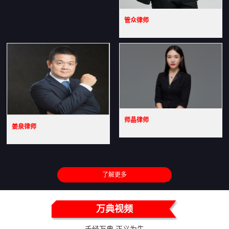
管众律师
师晶律师
姜泉律师
了解更多
万典视频