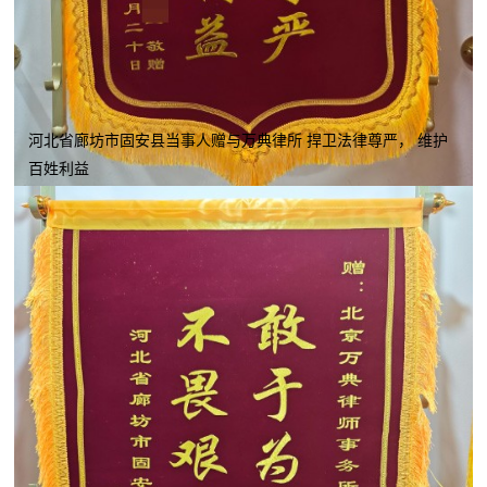
河北省廊坊市固安县当事人赠与万典律所 捍卫法律尊严， 维护
百姓利益