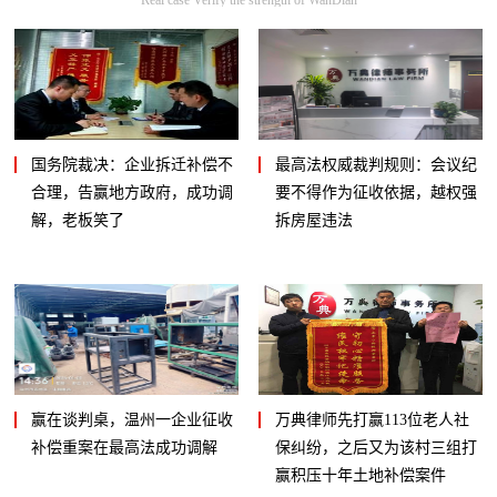
国务院裁决：企业拆迁补偿不
最高法权威裁判规则：会议纪
合理，告赢地方政府，成功调
要不得作为征收依据，越权强
解，老板笑了
拆房屋违法
赢在谈判桌，温州一企业征收
万典律师先打赢113位老人社
补偿重案在最高法成功调解
保纠纷，之后又为该村三组打
赢积压十年土地补偿案件