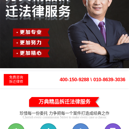
免费咨询
400-150-9288 \ 010-8639-3036
拆迁律师
万典精品拆迁法律服务
珍惜每一份委托 力争把每一个案件打造成经典之作
Cherish every commission Strive to make every case a classic