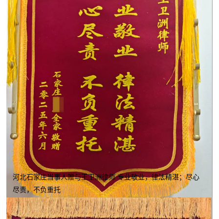
河北石家庄当事人赠与王卫洲律师 专业敬业，律法精湛；尽心
尽责，不负重托