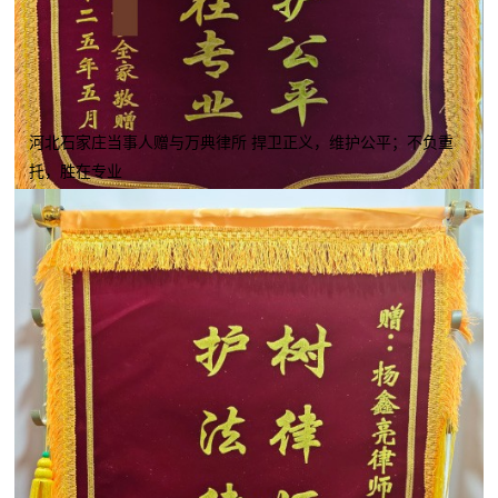
河北石家庄当事人赠与万典律所 捍卫正义，维护公平；不负重
托，胜在专业