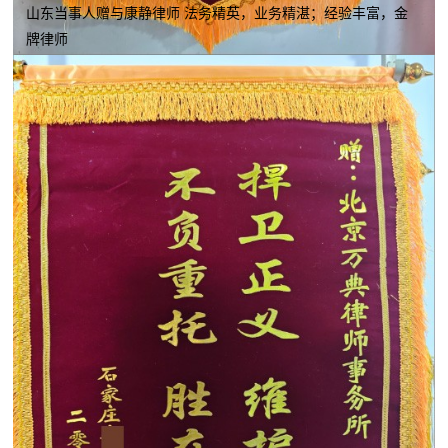
山东当事人赠与康静律师 法务精英，业务精湛；经验丰富，金
牌律师