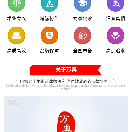
术业专攻
精诚协作
专家会诊
深查真相
高质高效
品牌保障
全国声誉
高远追求
关于万典
全国知名土地拆迁律师机构 老百姓放心的法律服务平台
National well-known land demolition lawyers Legal service platform for people to rest
assured