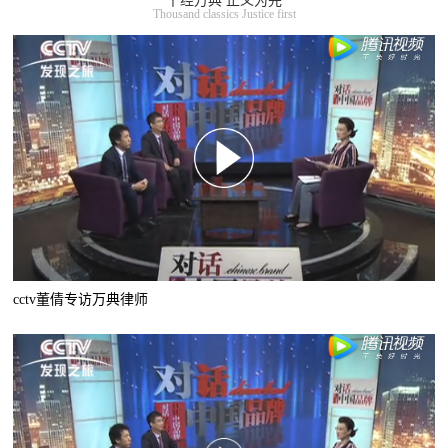
千经万典 正义为先
Thousand classics Justice first
cctv董倩专访万典律师