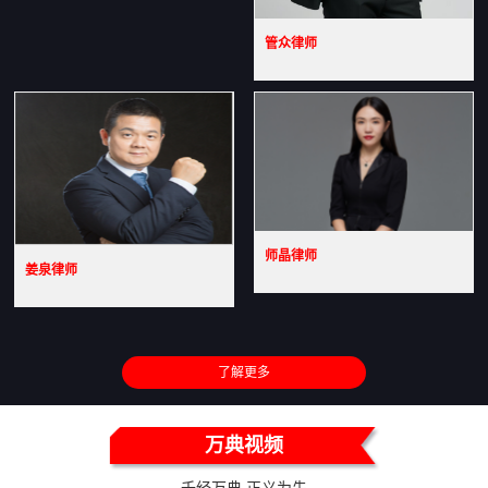
管众律师
师晶律师
姜泉律师
了解更多
万典视频