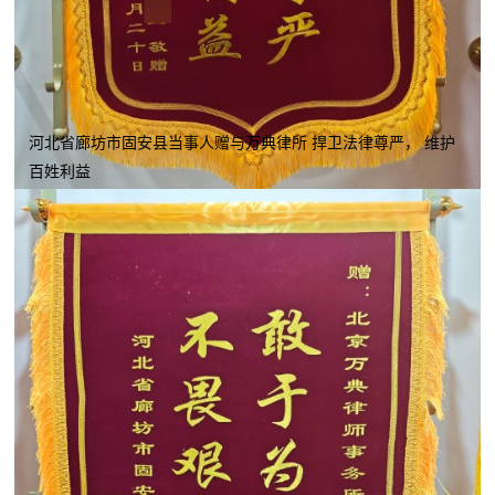
河北省廊坊市固安县当事人赠与万典律所 捍卫法律尊严， 维护
百姓利益