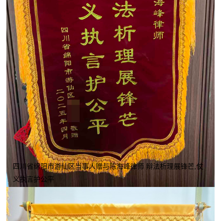
四川省绵阳市游仙区当事人赠与陈海峰律师 辩法析理展锋芒,仗
义执言护公平