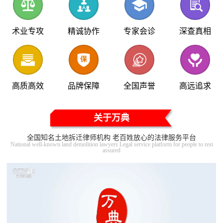
术业专攻
精诚协作
专家会诊
深查真相
高质高效
品牌保障
全国声誉
高远追求
关于万典
全国知名土地拆迁律师机构 老百姓放心的法律服务平台
National well-known land demolition lawyers Legal service platform for people to rest
assured