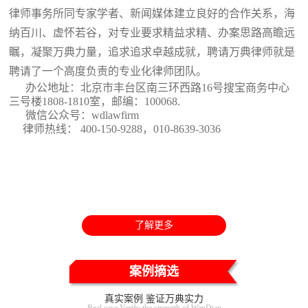
律师事务所同专家学者、新闻媒体建立良好的合作关系，海
纳百川、虚怀若谷，对专业要求精益求精、办案思路高瞻远
瞩，凝聚万典力量，追求追求卓越成就，聘请万典律师就是
聘请了一个高度负责的专业化律师团队。
办公地址：北京市丰台区南三环西路16号搜宝商务中心
三号楼1808-1810室
，邮编：100068.
微信公众号：wdlawfirm
律师热线： 400-150-9288，010-8639-3036
了解更多
案例摘选
真实案例 鉴证万典实力
Real case Verify the strength of WanDian