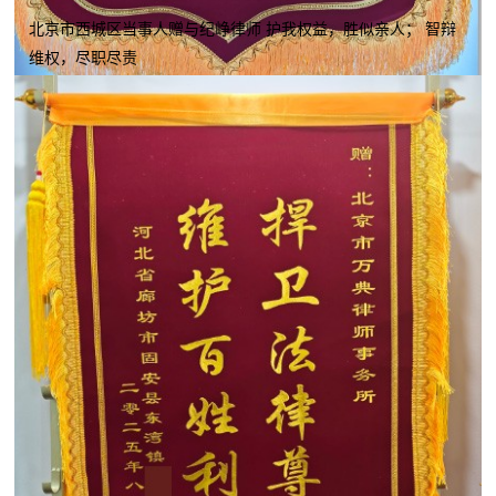
北京市西城区当事人赠与纪峥律师 护我权益，胜似亲人； 智辩
维权，尽职尽责