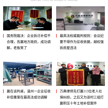
国务院裁决：企业拆迁补偿不
最高法权威裁判规则：会议纪
合理，告赢地方政府，成功调
要不得作为征收依据，越权强
解，老板笑了
拆房屋违法
赢在谈判桌，温州一企业征收
万典律师先打赢113位老人社
补偿重案在最高法成功调解
保纠纷，之后又为该村三组打
赢积压十年土地补偿案件