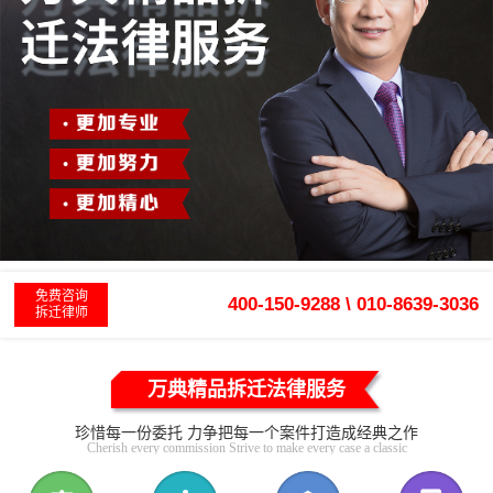
免费咨询
400-150-9288 \ 010-8639-3036
拆迁律师
万典精品拆迁法律服务
珍惜每一份委托 力争把每一个案件打造成经典之作
Cherish every commission Strive to make every case a classic