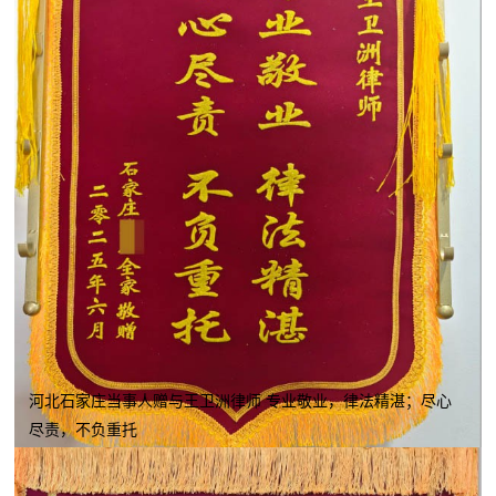
河北石家庄当事人赠与王卫洲律师 专业敬业，律法精湛；尽心
尽责，不负重托