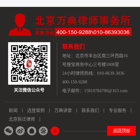
联系我们
地址：
北京市丰台区南三环西路16
号搜宝商务中心三号楼1808室
24小时律师热线：010-8639-3036
400-150-9288
关注微信公众号
电子邮件：15810784790@163.com
新闻
选登案例
万典讲堂
联系我们
专业服务
北京拆迁律师
返回顶部