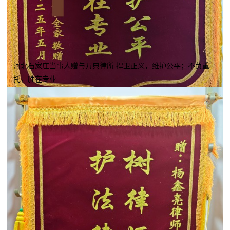
河北石家庄当事人赠与万典律所 捍卫正义，维护公平；不负重
托，胜在专业