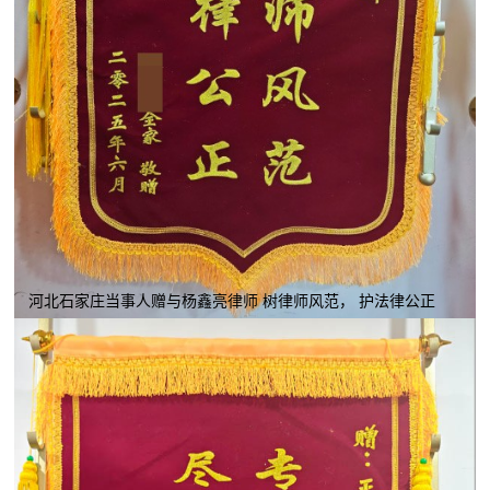
河北石家庄当事人赠与杨鑫亮律师 树律师风范， 护法律公正