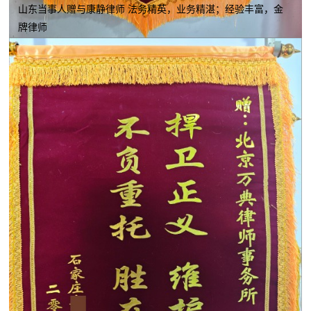
山东当事人赠与康静律师 法务精英，业务精湛；经验丰富，金
牌律师