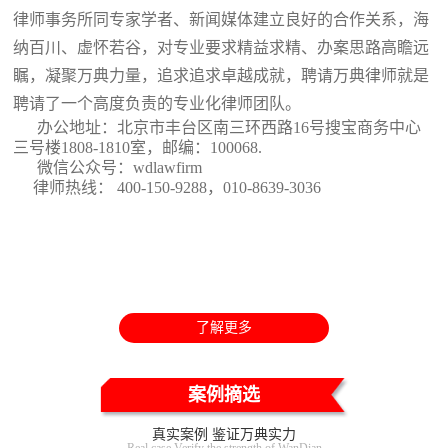
律师事务所同专家学者、新闻媒体建立良好的合作关系，海
纳百川、虚怀若谷，对专业要求精益求精、办案思路高瞻远
瞩，凝聚万典力量，追求追求卓越成就，聘请万典律师就是
聘请了一个高度负责的专业化律师团队。
办公地址：北京市丰台区南三环西路16号搜宝商务中心
三号楼1808-1810室
，邮编：100068.
微信公众号：wdlawfirm
律师热线： 400-150-9288，010-8639-3036
了解更多
案例摘选
真实案例 鉴证万典实力
Real case Verify the strength of WanDian