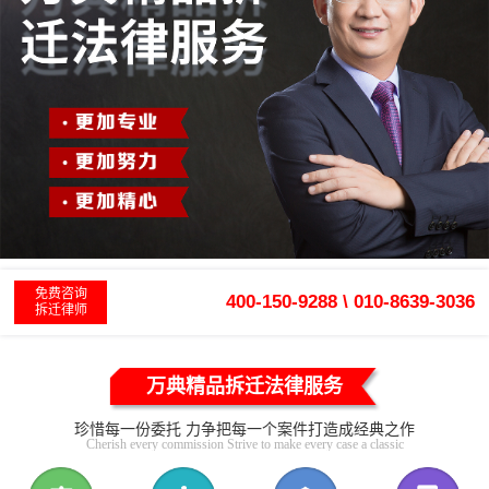
免费咨询
400-150-9288 \ 010-8639-3036
拆迁律师
万典精品拆迁法律服务
珍惜每一份委托 力争把每一个案件打造成经典之作
Cherish every commission Strive to make every case a classic