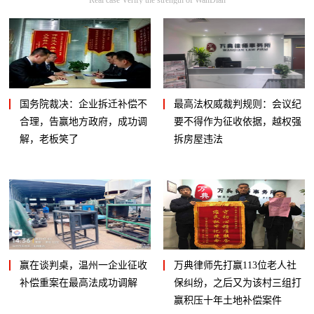
国务院裁决：企业拆迁补偿不
最高法权威裁判规则：会议纪
合理，告赢地方政府，成功调
要不得作为征收依据，越权强
解，老板笑了
拆房屋违法
赢在谈判桌，温州一企业征收
万典律师先打赢113位老人社
补偿重案在最高法成功调解
保纠纷，之后又为该村三组打
赢积压十年土地补偿案件