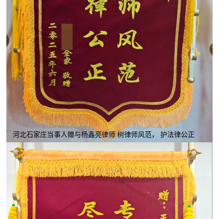
河北石家庄当事人赠与杨鑫亮律师 树律师风范， 护法律公正