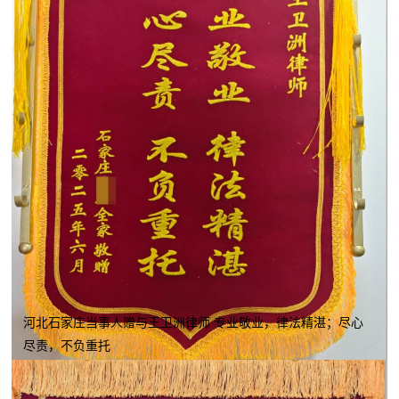
河北石家庄当事人赠与王卫洲律师 专业敬业，律法精湛；尽心
尽责，不负重托