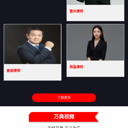
管众律师
师晶律师
姜泉律师
了解更多
万典视频