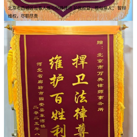
北京市西城区当事人赠与纪峥律师 护我权益，胜似亲人； 智辩
维权，尽职尽责