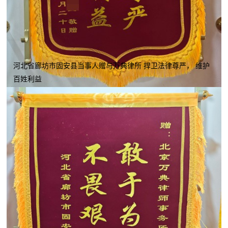
河北省廊坊市固安县当事人赠与万典律所 捍卫法律尊严， 维护
百姓利益