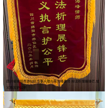
四川省绵阳市游仙区当事人赠与陈海峰律师 辩法析理展锋芒,仗
义执言护公平