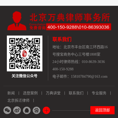
联系我们
地址：
北京市丰台区南三环西路16
号搜宝商务中心三号楼1808室
24小时律师热线：010-8639-3036
400-150-9288
关注微信公众号
电子邮件：15810784790@163.com
新闻
选登案例
万典讲堂
联系我们
专业服务
北京拆迁律师
返回顶部