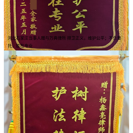
河北石家庄当事人赠与万典律所 捍卫正义，维护公平；不负重
托，胜在专业