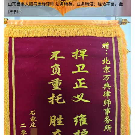
山东当事人赠与康静律师 法务精英，业务精湛；经验丰富，金
牌律师