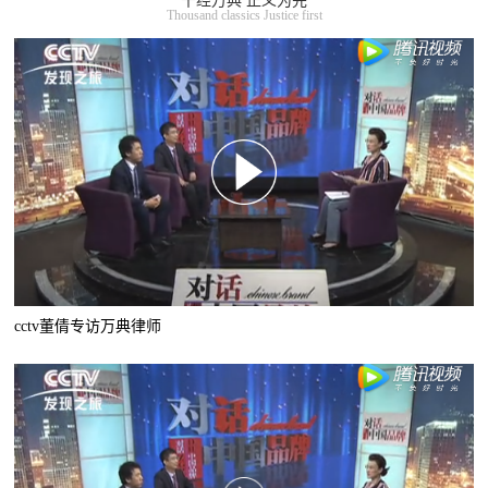
千经万典 正义为先
Thousand classics Justice first
cctv董倩专访万典律师