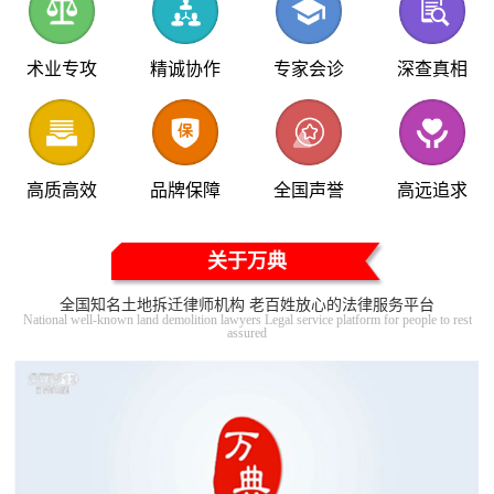
术业专攻
精诚协作
专家会诊
深查真相
高质高效
品牌保障
全国声誉
高远追求
关于万典
全国知名土地拆迁律师机构 老百姓放心的法律服务平台
National well-known land demolition lawyers Legal service platform for people to rest
assured