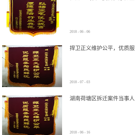
功，当事人向律师赠送锦旗
2018
-
06
-
06
捍卫正义维护公平，优质服
迁案，经律师努力获得满意
2018
-
07
-
03
湖南荷塘区拆迁案件当事人
2018
-
06
-
16