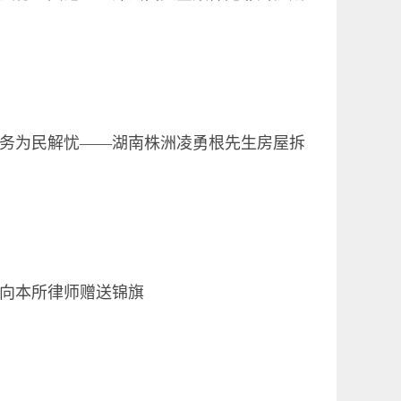
务为民解忧——湖南株洲凌勇根先生房屋拆
补偿
向本所律师赠送锦旗