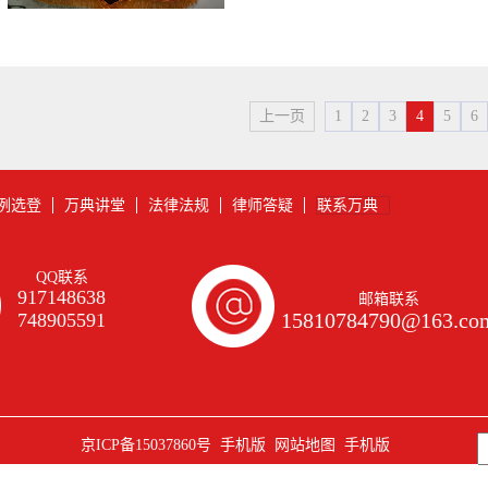
上一页
1
2
3
4
5
6
例选登
万典讲堂
法律法规
律师答疑
联系万典
QQ联系
917148638
邮箱联系
15810784790@163.co
748905591
京ICP备15037860号
手机版
网站地图
手机版