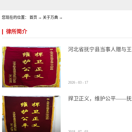
您现在的位置：
首页
→
关于万典
→
律所简介
河北省抚宁县当事人赠与王
2026
-
03
-
17
捍卫正义，维护公平——抚
律师代理获得胜诉，赠送锦
2018
-
07
-
03