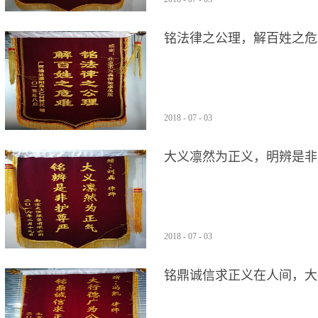
铭法律之公理，解百姓之危
理，获得满意补偿，赠送锦
2018
-
07
-
03
大义凛然为正义，明辨是非
本所律师维权，获得满意补
2018
-
07
-
03
铭鼎诚信求正义在人间，大
厂经本所律师代理获得满意