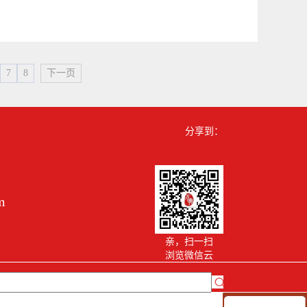
7
8
下一页
分享到：
m
亲，扫一扫
浏览微信云