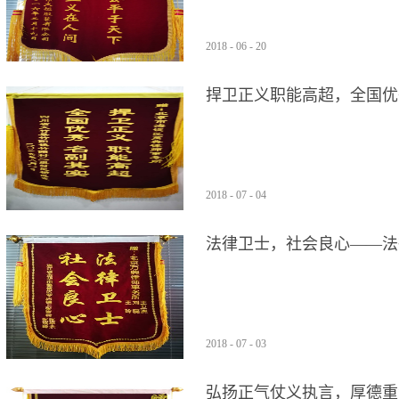
2018
-
06
-
20
捍卫正义职能高超，全国优
2018
-
07
-
04
法律卫士，社会良心——法
师维权，获得满意补偿
2018
-
07
-
03
弘扬正气仗义执言，厚德重