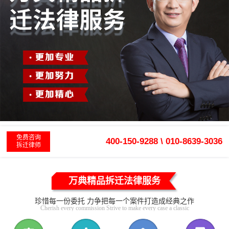
免费咨询
400-150-9288 \ 010-8639-3036
拆迁律师
万典精品拆迁法律服务
珍惜每一份委托 力争把每一个案件打造成经典之作
Cherish every commission Strive to make every case a classic