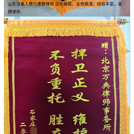
山东当事人赠与康静律师 法务精英，业务精湛；经验丰富，金
牌律师