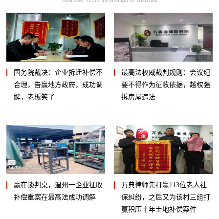
国务院裁决：企业拆迁补偿不
最高法权威裁判规则：会议纪
合理，告赢地方政府，成功调
要不得作为征收依据，越权强
解，老板笑了
拆房屋违法
赢在谈判桌，温州一企业征收
万典律师先打赢113位老人社
补偿重案在最高法成功调解
保纠纷，之后又为该村三组打
赢积压十年土地补偿案件