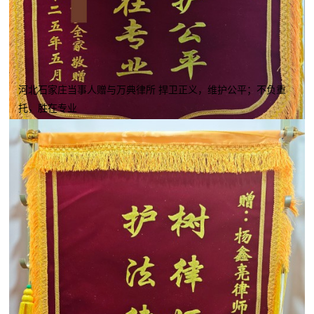
河北石家庄当事人赠与万典律所 捍卫正义，维护公平；不负重
托，胜在专业