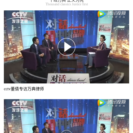
千经万典 正义为先
Thousand classics Justice first
cctv董倩专访万典律师