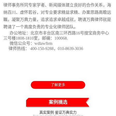
律师事务所同专家学者、新闻媒体建立良好的合作关系，海
纳百川、虚怀若谷，对专业要求精益求精、办案思路高瞻远
瞩，凝聚万典力量，追求追求卓越成就，聘请万典律师就是
聘请了一个高度负责的专业化律师团队。
办公地址：北京市丰台区南三环西路16号搜宝商务中心
三号楼1808-1810室
，邮编：100068.
微信公众号：wdlawfirm
律师热线： 400-150-9288，010-8639-3036
了解更多
案例摘选
真实案例 鉴证万典实力
Real case Verify the strength of WanDian