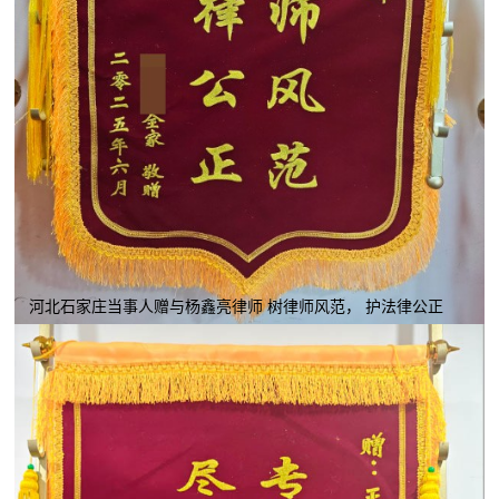
河北石家庄当事人赠与杨鑫亮律师 树律师风范， 护法律公正