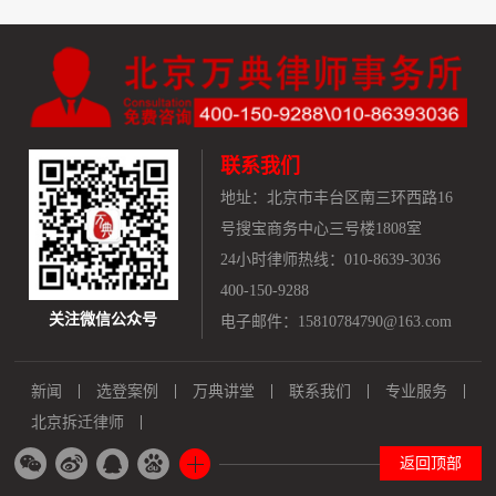
联系我们
地址：
北京市丰台区南三环西路16
号搜宝商务中心三号楼1808室
24小时律师热线：010-8639-3036
400-150-9288
关注微信公众号
电子邮件：15810784790@163.com
新闻
选登案例
万典讲堂
联系我们
专业服务
北京拆迁律师
返回顶部