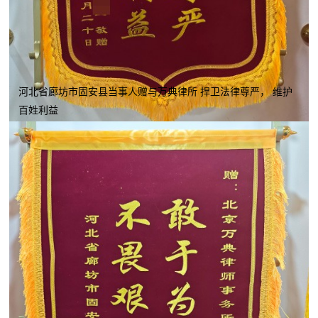
河北省廊坊市固安县当事人赠与万典律所 捍卫法律尊严， 维护
百姓利益