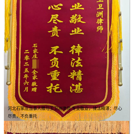
河北石家庄当事人赠与王卫洲律师 专业敬业，律法精湛；尽心
尽责，不负重托