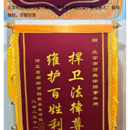
北京市西城区当事人赠与纪峥律师 护我权益，胜似亲人； 智辩
维权，尽职尽责