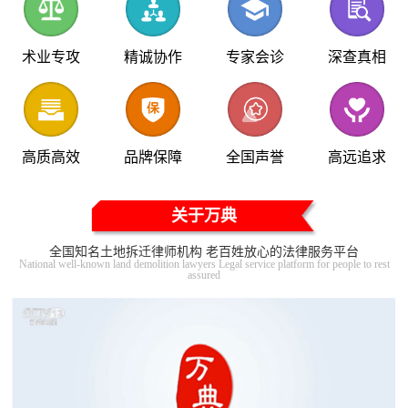
术业专攻
精诚协作
专家会诊
深查真相
高质高效
品牌保障
全国声誉
高远追求
关于万典
全国知名土地拆迁律师机构 老百姓放心的法律服务平台
National well-known land demolition lawyers Legal service platform for people to rest
assured