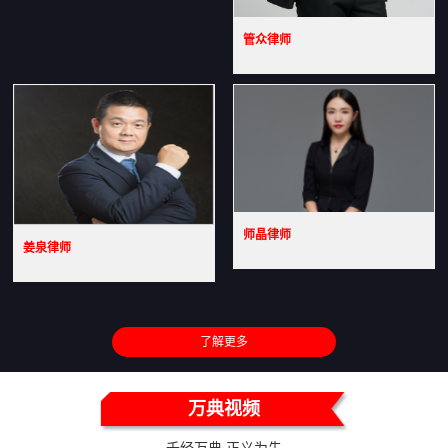
管众律师
师晶律师
姜泉律师
了解更多
万典视频