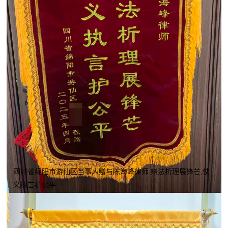
四川省绵阳市游仙区当事人赠与陈海峰律师 辩法析理展锋芒,仗
义执言护公平